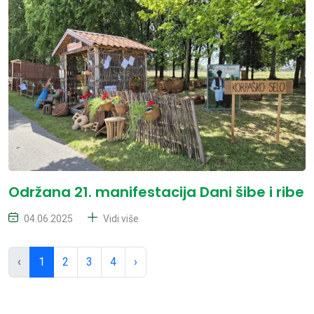
Održana 21. manifestacija Dani šibe i ribe
04.06.2025
Vidi više
‹
1
2
3
4
›