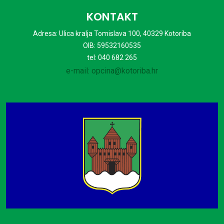
KONTAKT
Adresa: Ulica kralja Tomislava 100, 40329 Kotoriba
OIB: 59532160535
tel: 040 682 265
e-mail: opcina@kotoriba.hr