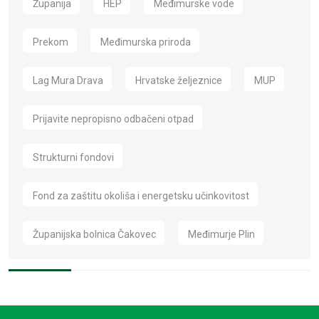
Županija
HEP
Međimurske vode
Prekom
Međimurska priroda
Lag Mura Drava
Hrvatske željeznice
MUP
Prijavite nepropisno odbačeni otpad
Strukturni fondovi
Fond za zaštitu okoliša i energetsku učinkovitost
Županijska bolnica Čakovec
Međimurje Plin