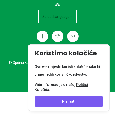
Powered by
Koristimo kolačiće
© Općina Kotoriba. Sva prava pridržana. Izrada web stranice:
Ovo web mjesto koristi kolačiće kako bi
Nordia grupa d.o.o.
unaprijedili korisničko iskustvo.
META PODACI
Više informacija o našoj
Politici
Kolačića
.
Prihvati