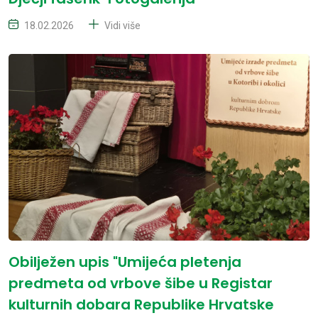
18.02.2026
Vidi više
Obilježen upis "Umijeća pletenja
predmeta od vrbove šibe u Registar
kulturnih dobara Republike Hrvatske