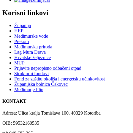
Dimnjačar
Korisni linkovi
Županija
HEP
Međimurske vode
Prekom
Međimurska priroda
Lag Mura Drava
Hrvatske željeznice
MUP
Prijavite nepropisno odbačeni otpad
Strukturni fondovi
Fond za zaštitu okoliša i energetsku učinkovitost
Županijska bolnica Čakovec
Međimurje Plin
KONTAKT
Adresa: Ulica kralja Tomislava 100, 40329 Kotoriba
OIB: 59532160535