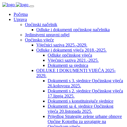
Početna
Uprava
Općinski načelnik
Odluke i dokumenti općinskog načelnika
Jedinstveni upravni odjel
Općinsko vijeće
Vijećnici saziva 2025.-2029.
Odluke i dokumenti vijeća 2018.-2025.
Odluke općinskog vijeća
Vijećnici saziva 2021.-2025.
Dokumenti sa sjednica
ODLUKE I DOKUMENTI VIJEĆA 2025-
2029.
Dokumenti s 3. sjednice Općinskog vijeća
26.kolovoza 2025.
Dokumenti s 2. sjednice Općinskog vijeća
17.lipnja 2025.
Dokumenti s konstituirajuće sjednice
Dokumenti sa 4. sjednice Općinskog
vijeća 20.listopada 2025.
Prijedlog Strategije zelene urbane obnove
Općine Kotoriba za usvajanje na
Općinskom vijeću