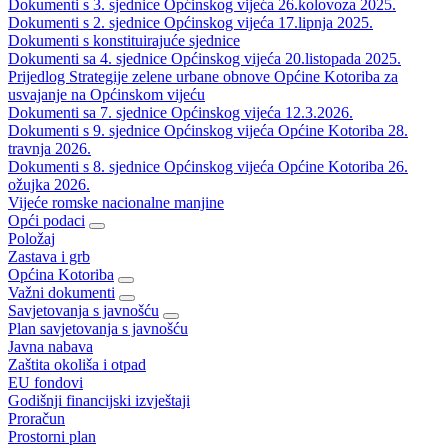
Dokumenti s 3. sjednice Općinskog vijeća 26.kolovoza 2025.
Dokumenti s 2. sjednice Općinskog vijeća 17.lipnja 2025.
Dokumenti s konstituirajuće sjednice
Dokumenti sa 4. sjednice Općinskog vijeća 20.listopada 2025.
Prijedlog Strategije zelene urbane obnove Općine Kotoriba za
usvajanje na Općinskom vijeću
Dokumenti sa 7. sjednice Općinskog vijeća 12.3.2026.
Dokumenti s 9. sjednice Općinskog vijeća Općine Kotoriba 28.
travnja 2026.
Dokumenti s 8. sjednice Općinskog vijeća Općine Kotoriba 26.
ožujka 2026.
Vijeće romske nacionalne manjine
Opći podaci
Položaj
Zastava i grb
Općina Kotoriba
Važni dokumenti
Savjetovanja s javnošću
Plan savjetovanja s javnošću
Javna nabava
Zaštita okoliša i otpad
EU fondovi
Godišnji financijski izvještaji
Proračun
Prostorni plan