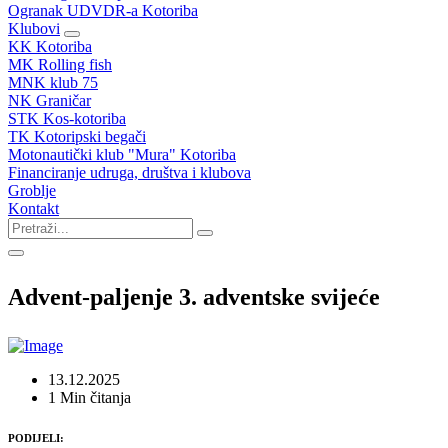
Ogranak UDVDR-a Kotoriba
Klubovi
KK Kotoriba
MK Rolling fish
MNK klub 75
NK Graničar
STK Kos-kotoriba
TK Kotoripski begači
Motonautički klub "Mura" Kotoriba
Financiranje udruga, društva i klubova
Groblje
Kontakt
Advent-paljenje 3. adventske svijeće
13.12.2025
1 Min čitanja
PODIJELI: