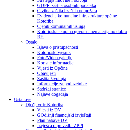
Strategija imovine i razvoja
GDPR-zaštita osobnih podataka
Civilna zaštita i zaštita od požara
Evidencija komunalne infrastrukture općine
Kotoriba
Cjenik komunalnih usluga
Kotoripska skupina govora - nematerijalno dobro
RH
Ostalo
Izjava o pristupačnosti
Kotoripski vjesnik
Foto/Video galerije
Korisne informacije
Vijesti iz Općine
Obavijesti
Zaštita životinja
Informacije za poduzetnike
Sadržaj stranice
Najave događaja
Ustanove
Dječji vrtić Kotoriba
Vijesti iz DV
GOdišnji financijski izvještaji
Plan nabave DV
Izvješća o prevedbi ZPPI