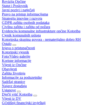
Revizija Općine
Statut i Poslovnik
Javni pozivi i natječaji
Pravo na pristup informacijama
Strategija imovine i razvoja
GDPR-zaštita osobnih podataka
Civilna zaštita i zaštita od požara
Evidencija komunalne infrastrukture općine Kotoriba
Cjenik komunalnih usluga
Kotoripska skupina govora - nematerijalno dobro RH
Ostalo
Izjava o pristupačnosti
Kotoripski vjesnik
Foto/Video galerije
Korisne informacije
Vijesti iz Općine
Obavijesti
Zaštita životinja
Informacije za poduzetnike
Sadržaj stranice
Najave događaja
Ustanove
Dječji vrtić Kotoriba
Vijesti iz DV
GOdišnji financijski izvještaji