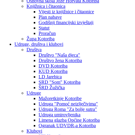
Osnovna škola Jože Horvata Kotoriba
Knjižnica i čitaonica
Vijesti iz knjižnice i čitaonice
Plan nabave
Godišnji financijski izvještaji
Statut
Proračun
Župa Kotoriba
Udruge, društva i klubovi
Društva
Društvo "Naša djeca"
Društvo žena Kotoriba
DVD Kotoriba
KUD Kotoriba
LD Jarebica
SRD "Som" Kotoriba
ŠRD Žužička
Udruge
Mažoretkinje Kotoribe
Udruga "Pomoć neizlječivima"
Udruga Roma "Za bolje sutra"
Udruga umirovljenika
Limena glazba Općine Kotoriba
Ogranak UDVDR-a Kotoriba
Klubovi