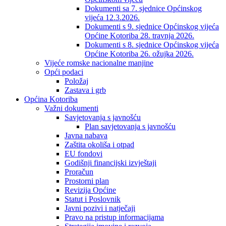
Dokumenti sa 7. sjednice Općinskog
vijeća 12.3.2026.
Dokumenti s 9. sjednice Općinskog vijeća
Općine Kotoriba 28. travnja 2026.
Dokumenti s 8. sjednice Općinskog vijeća
Općine Kotoriba 26. ožujka 2026.
Vijeće romske nacionalne manjine
Opći podaci
Položaj
Zastava i grb
Općina Kotoriba
Važni dokumenti
Savjetovanja s javnošću
Plan savjetovanja s javnošću
Javna nabava
Zaštita okoliša i otpad
EU fondovi
Godišnji financijski izvještaji
Proračun
Prostorni plan
Revizija Općine
Statut i Poslovnik
Javni pozivi i natječaji
Pravo na pristup informacijama