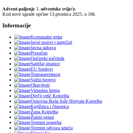
𝐀𝐝𝐯𝐞𝐧𝐭-𝐩𝐚𝐥𝐣𝐞𝐧𝐣𝐞 3. 𝐚𝐝𝐯𝐞𝐧𝐭𝐬𝐤𝐞 𝐬𝐯𝐢𝐣𝐞ć𝐞.
Kod nove zgrade općine 13.prosinca 2025. u 18h
Informacije
Komunalni redar
Javni pozivi i natječaji
Javna nabava
Proračun
Općinski načelnik
Sadržaj stranice
EU fondovi
Transparentnost
Važni brojevi
Obavijesti
Virtualna šetnja
Dječji vrtić Kotoriba
Osnovna škola Jože Horvata Kotoriba
Knjižnica i čitaonica
Župa Kotoriba
Župni oglasi
Termini pogreba
Termini odvoza smeća