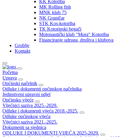
KK Kotoriba
MK Rolling fish
MNK klub 75
NK Graničar
STK Kos-kotoriba
TK Kotoripski begači
Motonautički klub "Mura" Kotoriba
Financiranje udruga, društva i klubova
Groblje
Kontakt
Početna
Uprava
Općinski načelnik
Odluke i dokumenti općinskog načelnika
Jedinstveni upravni odjel
Općinsko vijeće
Vijećnici saziva 2025.-2029.
Odluke i dokumenti vijeća 2018.-2025.
Odluke općinskog vijeća
Vijećnici saziva 2021.-2025.
Dokumenti sa sjednica
ODLUKE I DOKUMENTI VIJEĆA 2025-2029.