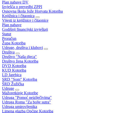
Plan nabave DV
Izvješća o prevedbi ZPPI
Osnovna škola Jože Horvata Kotoriba
Knjižnica i čitaonica
Vijesti iz knjižnice i čitaonice
Plan nabave
Godišnji financijski izvještaji
Statut
Proračun
Župa Kotoriba
Udruge, društva i klubovi
Društva
Društvo "Naša djeca"
Društvo žena Kotoriba
DVD Kotoriba
KUD Kotoriba
LD Jarebica
SRD "Som" Kotoriba
ŠRD Žužička
Udruge
Mažoretkinje Kotoribe
Udruga "Pomoć neizlječivima"
Udruga Roma "Za bolje sutra"
Udruga umirovljenika
Limena glazba Općine Kotoriba