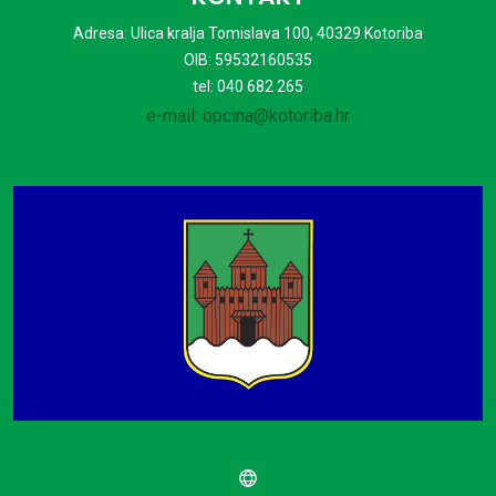
Adresa: Ulica kralja Tomislava 100, 40329 Kotoriba
OIB: 59532160535
tel: 040 682 265
e-mail: opcina@kotoriba.hr