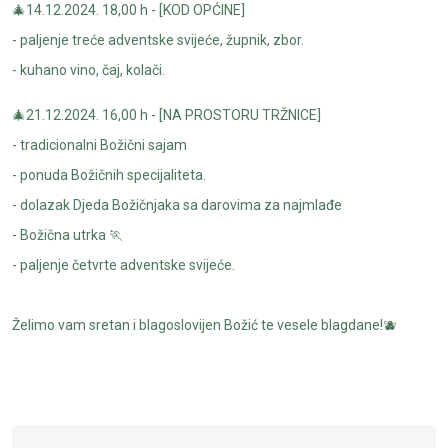
🎄14.12.2024. 18,00 h - [KOD OPĆINE]
- paljenje treće adventske svijeće, župnik, zbor.
- kuhano vino, čaj, kolači.
🎄21.12.2024. 16,00 h - [NA PROSTORU TRŽNICE]
- tradicionalni Božični sajam
- ponuda Božičnih specijaliteta.
- dolazak Djeda Božičnjaka sa darovima za najmlađe
- Božična utrka 🏃
- paljenje četvrte adventske svijeće.
Želimo vam sretan i blagoslovijen Božić te vesele blagdane!🫐