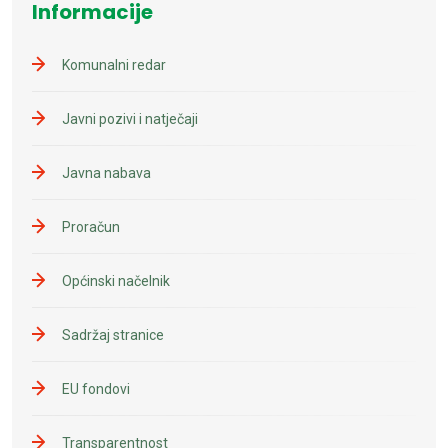
Informacije
Komunalni redar
Javni pozivi i natječaji
Javna nabava
Proračun
Općinski načelnik
Sadržaj stranice
EU fondovi
Transparentnost