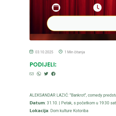
03.10.2025
1 Min čitanja
PODIJELI:
ALEKSANDAR LAZIĆ: "Bankrot", comedy predsta
𝗗𝗮𝘁𝘂𝗺: 31.10. | Petak, s početkom u 19:30 sat
𝗟𝗼𝗸𝗮𝗰𝗶𝗷𝗮: Dom kulture Kotoriba