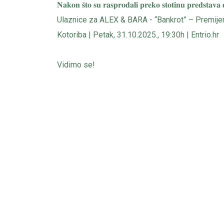
𝐍𝐚𝐤𝐨𝐧 𝐬̌𝐭𝐨 𝐬𝐮 𝐫𝐚𝐬𝐩𝐫𝐨𝐝𝐚𝐥𝐢 𝐩𝐫𝐞𝐤𝐨 𝐬𝐭𝐨𝐭𝐢𝐧𝐮 𝐩𝐫𝐞𝐝𝐬𝐭𝐚
Ulaznice za ALEX & BARA - “Bankrot” – Premi
Kotoriba | Petak, 31.10.2025., 19:30h | Entrio.hr
Vidimo se!