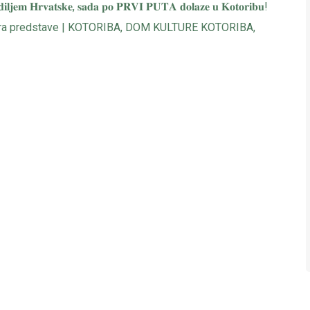
𝐚 𝐝𝐢𝐥𝐣𝐞𝐦 𝐇𝐫𝐯𝐚𝐭𝐬𝐤𝐞, 𝐬𝐚𝐝𝐚 𝐩𝐨 𝐏𝐑𝐕𝐈 𝐏𝐔𝐓𝐀 𝐝𝐨𝐥𝐚𝐳𝐞 𝐮 𝐊𝐨𝐭𝐨𝐫𝐢𝐛𝐮!
jera predstave | KOTORIBA, DOM KULTURE KOTORIBA,