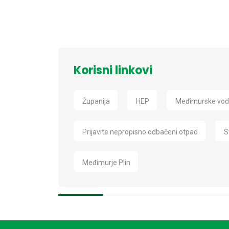
Korisni linkovi
Županija
HEP
Međimurske vo
Prijavite nepropisno odbačeni otpad
S
Međimurje Plin