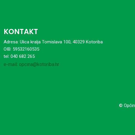
KONTAKT
Adresa: Ulica kralja Tomislava 100, 40329 Kotoriba
OIB: 59532160535
tel: 040 682 265
e-mail: opcina@kotoriba.hr
© Općin