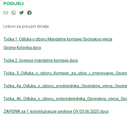
PODIJELI:
Linkovi za preuzet detalje:
Točka 1. Odluka o izboru Mandatne komisije Općinskog vijeća
Općine Kotoriba.docx
Točka 2. Izvjesce mandatne komisije.docx
Točka_3_Odluka_o_izboru_Komisije_za_izbor_i_imenovanje_Opcin
Točka_4a_Odluka_o_izboru_predsjednika_Opcinskog_vijeca_Opcine
Točka_4b_Odluka_o_izboru_potpredsjednika_Opcinskog_vijeca_Opc
ZAPISNIK sa 1. konstituirajuće sjednice OV 03.06.2025.docx