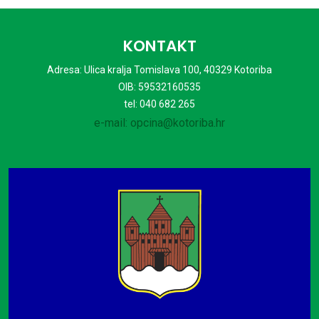
KONTAKT
Adresa: Ulica kralja Tomislava 100, 40329 Kotoriba
OIB: 59532160535
tel: 040 682 265
e-mail: opcina@kotoriba.hr