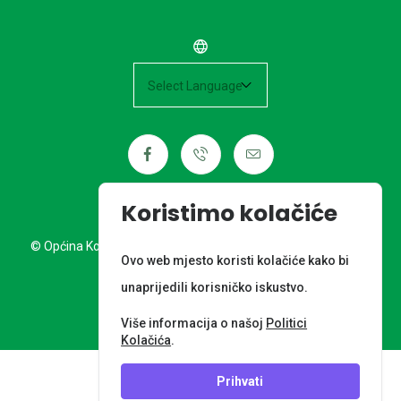
Powered by
Koristimo kolačiće
© Općina Kotoriba. Sva prava pridržana. Izrada web stranice:
Ovo web mjesto koristi kolačiće kako bi
Nordia grupa d.o.o.
unaprijedili korisničko iskustvo.
META PODACI
Više informacija o našoj
Politici
Kolačića
.
Prihvati