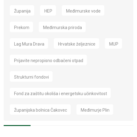
Županija
HEP
Međimurske vode
Prekom
Međimurska priroda
Lag Mura Drava
Hrvatske željeznice
MUP
Prijavite nepropisno odbačeni otpad
Strukturni fondovi
Fond za zaštitu okoliša i energetsku učinkovitost
Županijska bolnica Čakovec
Međimurje Plin