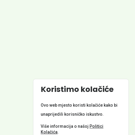
Powered by
Koristimo kolačiće
© Općina Kotoriba. Sva prava pridržana. Izrada web stranice:
Nordia grupa d.o.o.
Ovo web mjesto koristi kolačiće kako bi
unaprijedili korisničko iskustvo.
META PODACI
Više informacija o našoj
Politici
Kolačića
.