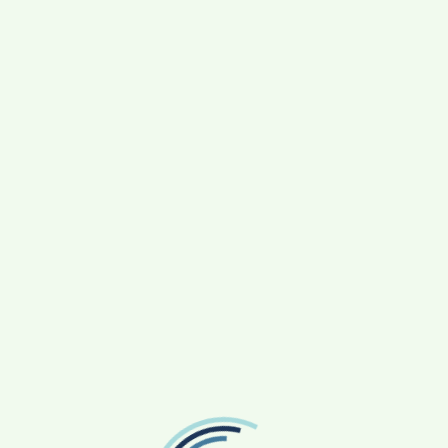
Javna nabava
Proračun
Općinski načelnik
Sadržaj stranice
EU fondovi
Transparentnost
Važni brojevi
Obavijesti