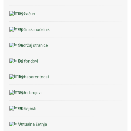
Proračun
Općinski načelnik
Sadržaj stranice
EU fondovi
Transparentnost
Važni brojevi
Obavijesti
Virtualna šetnja