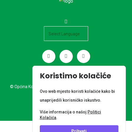
Powered by
Koristimo kolačiće
© Općina Kotoriba. Sva prava pridržana. Izrada web stranice:
Ovo web mjesto koristi kolačiće kako bi
Nordia grupa d.o.o.
unaprijedili korisničko iskustvo.
META PODACI
Više informacija o našoj
Politici
Kolačića
.
Prihvati