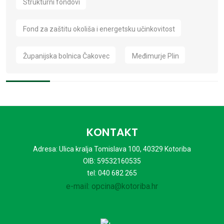
Strukturni fondovi
Fond za zaštitu okoliša i energetsku učinkovitost
Županijska bolnica Čakovec
Međimurje Plin
KONTAKT
Adresa: Ulica kralja Tomislava 100, 40329 Kotoriba
OIB: 59532160535
tel: 040 682 265
e-mail: opcina@kotoriba.hr