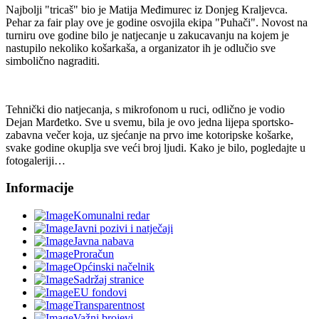
Najbolji "tricaš" bio je Matija Međimurec iz Donjeg Kraljevca.
Pehar za fair play ove je godine osvojila ekipa "Puhači". Novost na
turniru ove godine bilo je natjecanje u zakucavanju na kojem je
nastupilo nekoliko košarkaša, a organizator ih je odlučio sve
simbolično nagraditi.
Tehnički dio natjecanja, s mikrofonom u ruci, odlično je vodio
Dejan Marđetko. Sve u svemu, bila je ovo jedna lijepa sportsko-
zabavna večer koja, uz sjećanje na prvo ime kotoripske košarke,
svake godine okuplja sve veći broj ljudi. Kako je bilo, pogledajte u
fotogaleriji…
Informacije
Komunalni redar
Javni pozivi i natječaji
Javna nabava
Proračun
Općinski načelnik
Sadržaj stranice
EU fondovi
Transparentnost
Važni brojevi