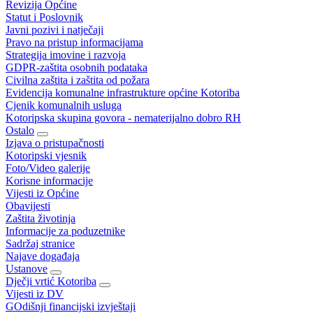
Revizija Općine
Statut i Poslovnik
Javni pozivi i natječaji
Pravo na pristup informacijama
Strategija imovine i razvoja
GDPR-zaštita osobnih podataka
Civilna zaštita i zaštita od požara
Evidencija komunalne infrastrukture općine Kotoriba
Cjenik komunalnih usluga
Kotoripska skupina govora - nematerijalno dobro RH
Ostalo
Izjava o pristupačnosti
Kotoripski vjesnik
Foto/Video galerije
Korisne informacije
Vijesti iz Općine
Obavijesti
Zaštita životinja
Informacije za poduzetnike
Sadržaj stranice
Najave događaja
Ustanove
Dječji vrtić Kotoriba
Vijesti iz DV
GOdišnji financijski izvještaji