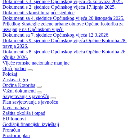
Dokumenti s 3. sjednice Općinskog vijeća 26.kolovoza 2025.
Dokumenti s 2. sjednice Općinskog vijeća 17.lipnja 2025.
Dokumenti s konstituirajuće sjednice
Dokumenti sa 4. sjednice Općinskog vijeća 20.listopada 2025.
Prijedlog Strategije zelene urbane obnove Općine Kotoriba za
usvajanje na Općinskom vijeću
Dokumenti sa 7. sjednice Općinskog vijeća 12.3.2026.
Dokumenti s 9. sjednice Općinskog vijeća Općine Kotoriba 28.
travnja 2026.
Dokumenti s 8. sjednice Općinskog vijeća Općine Kotoriba 26.
ožujka 2026.
Vijeće romske nacionalne manjine
Opći podaci
Položaj
Zastava i grb
Općina Kotoriba
Važni dokumenti
Savjetovanja s javnošću
Plan savjetovanja s javnošću
Javna nabava
Zaštita okoliša i otpad
EU fondovi
Godišnji financijski izvještaji
Proračun
Prostorni plan