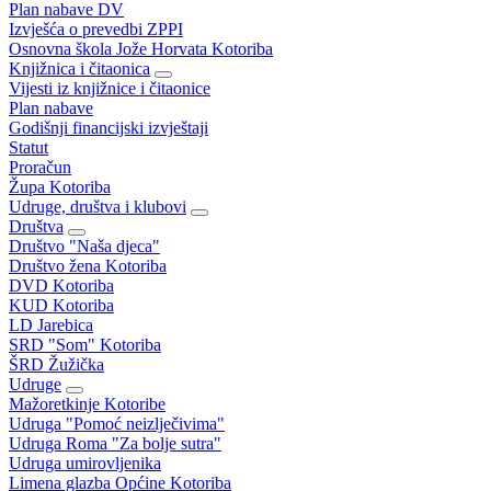
Plan nabave DV
Izvješća o prevedbi ZPPI
Osnovna škola Jože Horvata Kotoriba
Knjižnica i čitaonica
Vijesti iz knjižnice i čitaonice
Plan nabave
Godišnji financijski izvještaji
Statut
Proračun
Župa Kotoriba
Udruge, društva i klubovi
Društva
Društvo "Naša djeca"
Društvo žena Kotoriba
DVD Kotoriba
KUD Kotoriba
LD Jarebica
SRD "Som" Kotoriba
ŠRD Žužička
Udruge
Mažoretkinje Kotoribe
Udruga "Pomoć neizlječivima"
Udruga Roma "Za bolje sutra"
Udruga umirovljenika
Limena glazba Općine Kotoriba