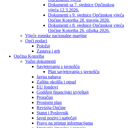
Dokumenti sa 7. sjednice Općinskog
vijeća 12.3.2026.
Dokumenti s 9. sjednice Općinskog vijeća
Općine Kotoriba 28. travnja 2026.
Dokumenti s 8. sjednice Općinskog vijeća
Općine Kotoriba 26. ožujka 2026.
Vijeće romske nacionalne manjine
Opći podaci
Položaj
Zastava i grb
Općina Kotoriba
Važni dokumenti
Savjetovanja s javnošću
Plan savjetovanja s javnošću
Javna nabava
Zaštita okoliša i otpad
EU fondovi
Godišnji financijski izvještaji
Proračun
Prostorni plan
Revizija Općine
Statut i Poslovnik
Javni pozivi i natječaji
Pravo na pristup informacijama