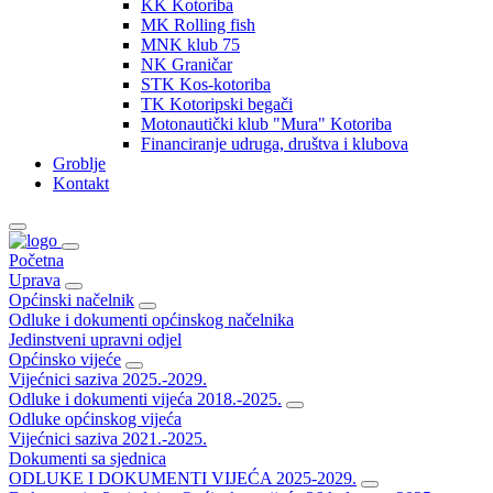
KK Kotoriba
MK Rolling fish
MNK klub 75
NK Graničar
STK Kos-kotoriba
TK Kotoripski begači
Motonautički klub "Mura" Kotoriba
Financiranje udruga, društva i klubova
Groblje
Kontakt
Početna
Uprava
Općinski načelnik
Odluke i dokumenti općinskog načelnika
Jedinstveni upravni odjel
Općinsko vijeće
Vijećnici saziva 2025.-2029.
Odluke i dokumenti vijeća 2018.-2025.
Odluke općinskog vijeća
Vijećnici saziva 2021.-2025.
Dokumenti sa sjednica
ODLUKE I DOKUMENTI VIJEĆA 2025-2029.