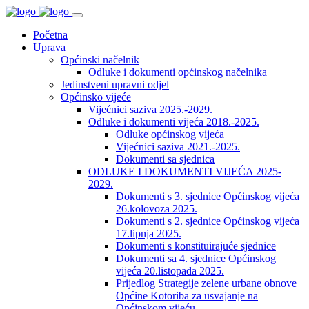
Početna
Uprava
Općinski načelnik
Odluke i dokumenti općinskog načelnika
Jedinstveni upravni odjel
Općinsko vijeće
Vijećnici saziva 2025.-2029.
Odluke i dokumenti vijeća 2018.-2025.
Odluke općinskog vijeća
Vijećnici saziva 2021.-2025.
Dokumenti sa sjednica
ODLUKE I DOKUMENTI VIJEĆA 2025-
2029.
Dokumenti s 3. sjednice Općinskog vijeća
26.kolovoza 2025.
Dokumenti s 2. sjednice Općinskog vijeća
17.lipnja 2025.
Dokumenti s konstituirajuće sjednice
Dokumenti sa 4. sjednice Općinskog
vijeća 20.listopada 2025.
Prijedlog Strategije zelene urbane obnove
Općine Kotoriba za usvajanje na
Općinskom vijeću