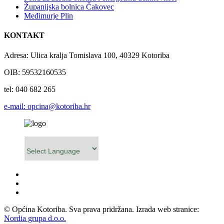
Županijska bolnica Čakovec
Međimurje Plin
KONTAKT
Adresa: Ulica kralja Tomislava 100, 40329 Kotoriba
OIB: 59532160535
tel: 040 682 265
e-mail: opcina@kotoriba.hr
Powered by
© Općina Kotoriba. Sva prava pridržana. Izrada web stranice:
Nordia grupa d.o.o.