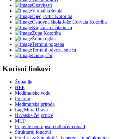
Obavijesti
Virtualna šetnja
Dječji vrtić Kotoriba
Osnovna škola Jože Horvata Kotoriba
Knjižnica i čitaonica
Župa Kotoriba
Župni oglasi
Termini pogreba
Termini odvoza smeća
Dimnjačar
Korisni linkovi
Županija
HEP
Međimurske vode
Prekom
Međimurska priroda
Lag Mura Drava
Hrvatske željeznice
MUP
Prijavite nepropisno odbačeni otpad
Strukturni fondovi
Fond za zaštitu okoliša i energetsku učinkovitost