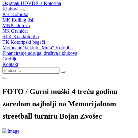
Ogranak UDVDR-a Kotoriba
Klubovi
KK Kotoriba
MK Rolling fish
MNK klub 75
NK Graničar
STK Kos-kotoriba
TK Kotoripski begači
Motonautički klub "Mura" Kotoriba
Financiranje udruga, društva i klubova
Groblje
Kontakt
FOTO / Gurni muški 4 treću godinu
zaredom najbolji na Memorijalnom
streetball turniru Bojan Zvošec