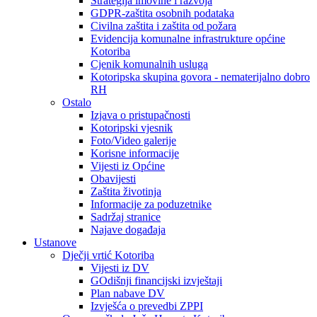
Strategija imovine i razvoja
GDPR-zaštita osobnih podataka
Civilna zaštita i zaštita od požara
Evidencija komunalne infrastrukture općine
Kotoriba
Cjenik komunalnih usluga
Kotoripska skupina govora - nematerijalno dobro
RH
Ostalo
Izjava o pristupačnosti
Kotoripski vjesnik
Foto/Video galerije
Korisne informacije
Vijesti iz Općine
Obavijesti
Zaštita životinja
Informacije za poduzetnike
Sadržaj stranice
Najave događaja
Ustanove
Dječji vrtić Kotoriba
Vijesti iz DV
GOdišnji financijski izvještaji
Plan nabave DV
Izvješća o prevedbi ZPPI