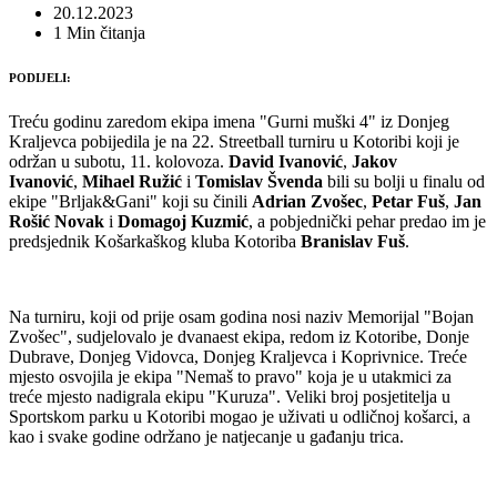
20.12.2023
1 Min čitanja
PODIJELI:
Treću godinu zaredom ekipa imena "Gurni muški 4" iz Donjeg
Kraljevca pobijedila je na 22. Streetball turniru u Kotoribi koji je
održan u subotu, 11. kolovoza.
David Ivanović
,
Jakov
Ivanović
,
Mihael Ružić
i
Tomislav Švenda
bili su bolji u finalu od
ekipe "Brljak&Gani" koji su činili
Adrian Zvošec
,
Petar Fuš
,
Jan
Rošić
Novak
i
Domagoj Kuzmić
, a pobjednički pehar predao im je
predsjednik Košarkaškog kluba Kotoriba
Branislav Fuš
.
Na turniru, koji od prije osam godina nosi naziv Memorijal "Bojan
Zvošec", sudjelovalo je dvanaest ekipa, redom iz Kotoribe, Donje
Dubrave, Donjeg Vidovca, Donjeg Kraljevca i Koprivnice. Treće
mjesto osvojila je ekipa "Nemaš to pravo" koja je u utakmici za
treće mjesto nadigrala ekipu "Kuruza". Veliki broj posjetitelja u
Sportskom parku u Kotoribi mogao je uživati u odličnoj košarci, a
kao i svake godine održano je natjecanje u gađanju trica.