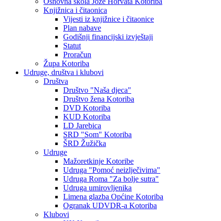
Osnovna škola Jože Horvata Kotoriba
Knjižnica i čitaonica
Vijesti iz knjižnice i čitaonice
Plan nabave
Godišnji financijski izvještaji
Statut
Proračun
Župa Kotoriba
Udruge, društva i klubovi
Društva
Društvo "Naša djeca"
Društvo žena Kotoriba
DVD Kotoriba
KUD Kotoriba
LD Jarebica
SRD "Som" Kotoriba
ŠRD Žužička
Udruge
Mažoretkinje Kotoribe
Udruga "Pomoć neizlječivima"
Udruga Roma "Za bolje sutra"
Udruga umirovljenika
Limena glazba Općine Kotoriba
Ogranak UDVDR-a Kotoriba
Klubovi