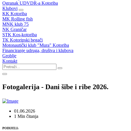
Ogranak UDVDR-a Kotoriba
Klubovi
KK Kotoriba
MK Rolling fish
MNK klub 75
NK Graničar
STK Kos-kotoriba
TK Kotoripski begači
Motonautički klub "Mura" Kotoriba
Financiranje udruga, društva i klubova
Groblje
Kontakt
Fotogalerija - Dani šibe i ribe 2026.
01.06.2026
1 Min čitanja
PODIJELI: