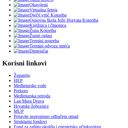
Obavijesti
Virtualna šetnja
Dječji vrtić Kotoriba
Osnovna škola Jože Horvata Kotoriba
Knjižnica i čitaonica
Župa Kotoriba
Župni oglasi
Termini pogreba
Termini odvoza smeća
Dimnjačar
Korisni linkovi
Županija
HEP
Međimurske vode
Prekom
Međimurska priroda
Lag Mura Drava
Hrvatske željeznice
MUP
Prijavite nepropisno odbačeni otpad
Strukturni fondovi
Fond za zaštitu okoliša i energetsku učinkovitost