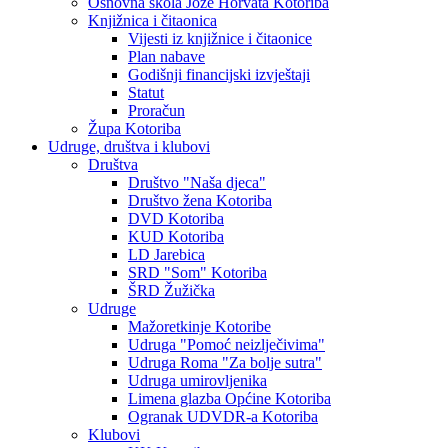
Osnovna škola Jože Horvata Kotoriba
Knjižnica i čitaonica
Vijesti iz knjižnice i čitaonice
Plan nabave
Godišnji financijski izvještaji
Statut
Proračun
Župa Kotoriba
Udruge, društva i klubovi
Društva
Društvo "Naša djeca"
Društvo žena Kotoriba
DVD Kotoriba
KUD Kotoriba
LD Jarebica
SRD "Som" Kotoriba
ŠRD Žužička
Udruge
Mažoretkinje Kotoribe
Udruga "Pomoć neizlječivima"
Udruga Roma "Za bolje sutra"
Udruga umirovljenika
Limena glazba Općine Kotoriba
Ogranak UDVDR-a Kotoriba
Klubovi