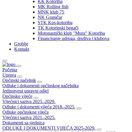
KK Kotoriba
MK Rolling fish
MNK klub 75
NK Graničar
STK Kos-kotoriba
TK Kotoripski begači
Motonautički klub "Mura" Kotoriba
Financiranje udruga, društva i klubova
Groblje
Kontakt
Početna
Uprava
Općinski načelnik
Odluke i dokumenti općinskog načelnika
Jedinstveni upravni odjel
Općinsko vijeće
Vijećnici saziva 2025.-2029.
Odluke i dokumenti vijeća 2018.-2025.
Odluke općinskog vijeća
Vijećnici saziva 2021.-2025.
Dokumenti sa sjednica
ODLUKE I DOKUMENTI VIJEĆA 2025-2029.