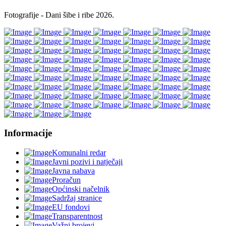
Fotografije - Dani šibe i ribe 2026.
Informacije
Komunalni redar
Javni pozivi i natječaji
Javna nabava
Proračun
Općinski načelnik
Sadržaj stranice
EU fondovi
Transparentnost
Važni brojevi