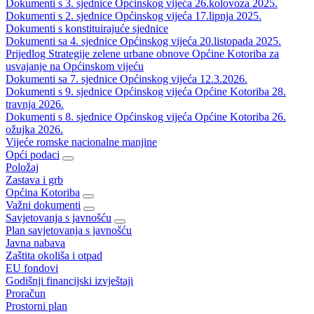
Dokumenti s 3. sjednice Općinskog vijeća 26.kolovoza 2025.
Dokumenti s 2. sjednice Općinskog vijeća 17.lipnja 2025.
Dokumenti s konstituirajuće sjednice
Dokumenti sa 4. sjednice Općinskog vijeća 20.listopada 2025.
Prijedlog Strategije zelene urbane obnove Općine Kotoriba za
usvajanje na Općinskom vijeću
Dokumenti sa 7. sjednice Općinskog vijeća 12.3.2026.
Dokumenti s 9. sjednice Općinskog vijeća Općine Kotoriba 28.
travnja 2026.
Dokumenti s 8. sjednice Općinskog vijeća Općine Kotoriba 26.
ožujka 2026.
Vijeće romske nacionalne manjine
Opći podaci
Položaj
Zastava i grb
Općina Kotoriba
Važni dokumenti
Savjetovanja s javnošću
Plan savjetovanja s javnošću
Javna nabava
Zaštita okoliša i otpad
EU fondovi
Godišnji financijski izvještaji
Proračun
Prostorni plan