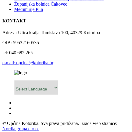
Županijska bolnica Čakovec
Međimurje Plin
KONTAKT
Adresa: Ulica kralja Tomislava 100, 40329 Kotoriba
OIB: 59532160535
tel: 040 682 265
e-mail: opcina@kotoriba.hr
Powered by
© Općina Kotoriba. Sva prava pridržana. Izrada web stranice:
Nordia grupa d.o.o.