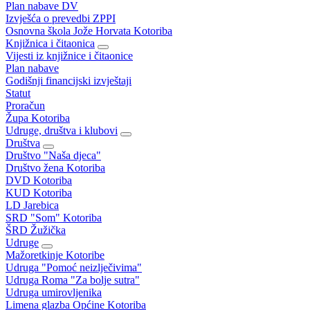
Plan nabave DV
Izvješća o prevedbi ZPPI
Osnovna škola Jože Horvata Kotoriba
Knjižnica i čitaonica
Vijesti iz knjižnice i čitaonice
Plan nabave
Godišnji financijski izvještaji
Statut
Proračun
Župa Kotoriba
Udruge, društva i klubovi
Društva
Društvo "Naša djeca"
Društvo žena Kotoriba
DVD Kotoriba
KUD Kotoriba
LD Jarebica
SRD "Som" Kotoriba
ŠRD Žužička
Udruge
Mažoretkinje Kotoribe
Udruga "Pomoć neizlječivima"
Udruga Roma "Za bolje sutra"
Udruga umirovljenika
Limena glazba Općine Kotoriba