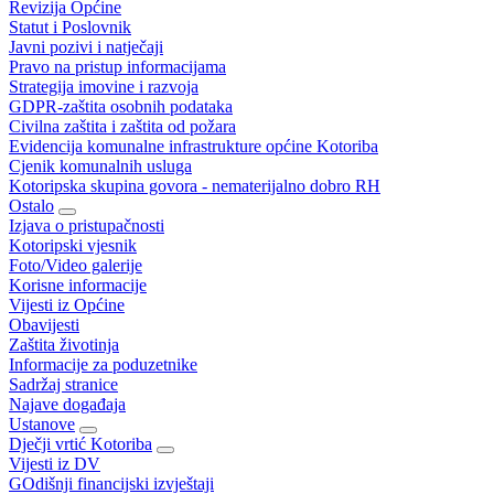
Revizija Općine
Statut i Poslovnik
Javni pozivi i natječaji
Pravo na pristup informacijama
Strategija imovine i razvoja
GDPR-zaštita osobnih podataka
Civilna zaštita i zaštita od požara
Evidencija komunalne infrastrukture općine Kotoriba
Cjenik komunalnih usluga
Kotoripska skupina govora - nematerijalno dobro RH
Ostalo
Izjava o pristupačnosti
Kotoripski vjesnik
Foto/Video galerije
Korisne informacije
Vijesti iz Općine
Obavijesti
Zaštita životinja
Informacije za poduzetnike
Sadržaj stranice
Najave događaja
Ustanove
Dječji vrtić Kotoriba
Vijesti iz DV
GOdišnji financijski izvještaji