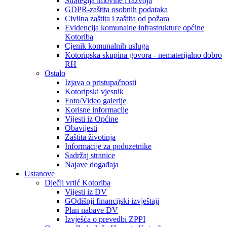
Strategija imovine i razvoja
GDPR-zaštita osobnih podataka
Civilna zaštita i zaštita od požara
Evidencija komunalne infrastrukture općine
Kotoriba
Cjenik komunalnih usluga
Kotoripska skupina govora - nematerijalno dobro
RH
Ostalo
Izjava o pristupačnosti
Kotoripski vjesnik
Foto/Video galerije
Korisne informacije
Vijesti iz Općine
Obavijesti
Zaštita životinja
Informacije za poduzetnike
Sadržaj stranice
Najave događaja
Ustanove
Dječji vrtić Kotoriba
Vijesti iz DV
GOdišnji financijski izvještaji
Plan nabave DV
Izvješća o prevedbi ZPPI