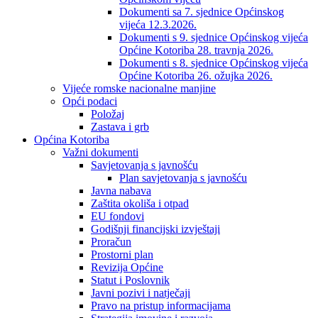
Dokumenti sa 7. sjednice Općinskog
vijeća 12.3.2026.
Dokumenti s 9. sjednice Općinskog vijeća
Općine Kotoriba 28. travnja 2026.
Dokumenti s 8. sjednice Općinskog vijeća
Općine Kotoriba 26. ožujka 2026.
Vijeće romske nacionalne manjine
Opći podaci
Položaj
Zastava i grb
Općina Kotoriba
Važni dokumenti
Savjetovanja s javnošću
Plan savjetovanja s javnošću
Javna nabava
Zaštita okoliša i otpad
EU fondovi
Godišnji financijski izvještaji
Proračun
Prostorni plan
Revizija Općine
Statut i Poslovnik
Javni pozivi i natječaji
Pravo na pristup informacijama