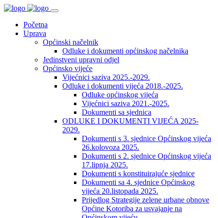
Početna
Uprava
Općinski načelnik
Odluke i dokumenti općinskog načelnika
Jedinstveni upravni odjel
Općinsko vijeće
Vijećnici saziva 2025.-2029.
Odluke i dokumenti vijeća 2018.-2025.
Odluke općinskog vijeća
Vijećnici saziva 2021.-2025.
Dokumenti sa sjednica
ODLUKE I DOKUMENTI VIJEĆA 2025-
2029.
Dokumenti s 3. sjednice Općinskog vijeća
26.kolovoza 2025.
Dokumenti s 2. sjednice Općinskog vijeća
17.lipnja 2025.
Dokumenti s konstituirajuće sjednice
Dokumenti sa 4. sjednice Općinskog
vijeća 20.listopada 2025.
Prijedlog Strategije zelene urbane obnove
Općine Kotoriba za usvajanje na
Općinskom vijeću