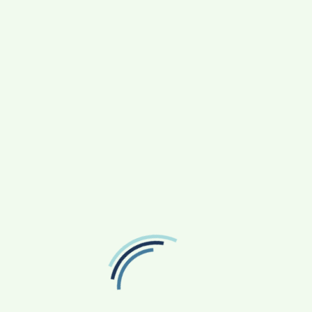
Komunalni redar
Javni pozivi i natječaji
Javna nabava
Proračun
Općinski načelnik
Sadržaj stranice
EU fondovi
Transparentnost