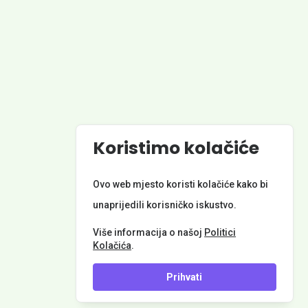
Powered by
Koristimo kolačiće
© Općina Kotoriba. Sva prava pridržana. Izrada web stranice:
Nordia grupa d.o.o.
Ovo web mjesto koristi kolačiće kako bi
unaprijedili korisničko iskustvo.
META PODACI
Više informacija o našoj
Politici
Kolačića
.
Prihvati