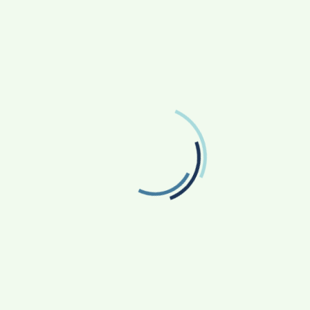
Transparentnost
Važni brojevi
Obavijesti
Virtualna šetnja
Dječji vrtić Kotoriba
Osnovna škola Jože Horvata Kotoriba
Knjižnica i čitaonica
Župa Kotoriba