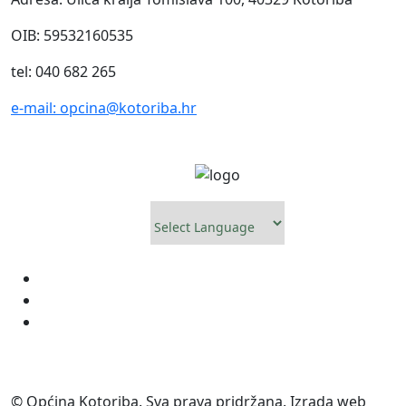
OIB: 59532160535
tel: 040 682 265
e-mail: opcina@kotoriba.hr
Powered by
© Općina Kotoriba. Sva prava pridržana. Izrada web