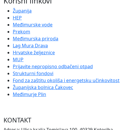
Korisni linkovi
Županija
HEP
Međimurske vode
Prekom
Međimurska priroda
Lag Mura Drava
Hrvatske željeznice
MUP
Prijavite nepropisno odbačeni otpad
Strukturni fondovi
Fond za zaštitu okoliša i energetsku učinkovitost
Županijska bolnica Čakovec
Međimurje Plin
KONTAKT
Adresa: Ulica kralja Tomislava 100, 40329 Kotoriba