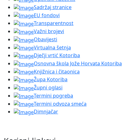
Sadržaj stranice
EU fondovi
Transparentnost
Važni brojevi
Obavijesti
Virtualna šetnja
Dječji vrtić Kotoriba
Osnovna škola Jože Horvata Kotoriba
Knjižnica i čitaonica
Župa Kotoriba
Župni oglasi
Termini pogreba
Termini odvoza smeća
Dimnjačar