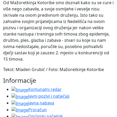
Od Mažoretkinja Kotoribe smo doznali kako su se cure i
više nego zabavile, a svoje osmijehe i veselje nisu
skrivale na ovom predivnom druženju. Isto tako su
zahvalne svojim prijateljicama iz Nedelišća na ovom
pozivu i organizaciji ovog druženja jer nakon velike
stanke nastupa i treninga svih timova zbog epidemije,
društvo, ples, glazba i zabava - stvari su koje su nam
svima nedostajale, poručile su, posebno pohvalivši
dječji sastav koji je zauzeo 2. mjesto u konkurenciji od
15 timova.
Tekst: Mladen Grubić / Foto: Mažoretkinje Kotoribe
Informacije
Komunalni redar
Javni pozivi i natječaji
Javna nabava
Proračun
Općinski načelnik