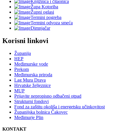
Knjižnica i čitaonica
Župa Kotoriba
Župni oglasi
Termini pogreba
Termini odvoza smeća
Dimnjačar
Korisni linkovi
Županija
HEP
Međimurske vode
Prekom
Međimurska priroda
Lag Mura Drava
Hrvatske željeznice
MUP
Prijavite nepropisno odbačeni otpad
Strukturni fondovi
Fond za zaštitu okoliša i energetsku učinkovitost
Županijska bolnica Čakovec
Međimurje Plin
KONTAKT