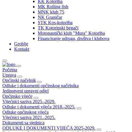
KK Kotoriba
MK Rolling fish
MNK klub 75
NK Graničar
STK Kos-kotoriba
TK Kotoripski begači
Motonautički klub "Mura" Kotoriba
Financiranje udruga, društva i klubova
Groblje
Kontakt
Početna
Uprava
Općinski načelnik
Odluke i dokumenti općinskog načelnika
Jedinstveni upravni odjel
Općinsko vijeće
Vijećnici saziva 2025.-2029.
Odluke i dokumenti vijeća 2018.-2025.
Odluke općinskog vijeća
Vijećnici saziva 2021.-2025.
Dokumenti sa sjednica
ODLUKE I DOKUMENTI VIJEĆA 2025-2029.