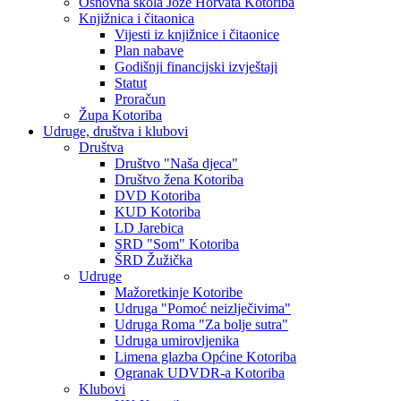
Osnovna škola Jože Horvata Kotoriba
Knjižnica i čitaonica
Vijesti iz knjižnice i čitaonice
Plan nabave
Godišnji financijski izvještaji
Statut
Proračun
Župa Kotoriba
Udruge, društva i klubovi
Društva
Društvo "Naša djeca"
Društvo žena Kotoriba
DVD Kotoriba
KUD Kotoriba
LD Jarebica
SRD "Som" Kotoriba
ŠRD Žužička
Udruge
Mažoretkinje Kotoribe
Udruga "Pomoć neizlječivima"
Udruga Roma "Za bolje sutra"
Udruga umirovljenika
Limena glazba Općine Kotoriba
Ogranak UDVDR-a Kotoriba
Klubovi