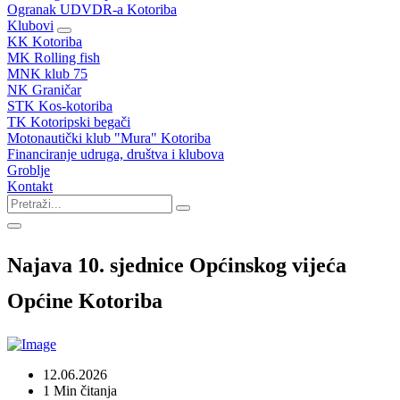
Ogranak UDVDR-a Kotoriba
Klubovi
KK Kotoriba
MK Rolling fish
MNK klub 75
NK Graničar
STK Kos-kotoriba
TK Kotoripski begači
Motonautički klub "Mura" Kotoriba
Financiranje udruga, društva i klubova
Groblje
Kontakt
Najava 10. sjednice Općinskog vijeća
Općine Kotoriba
12.06.2026
1 Min čitanja