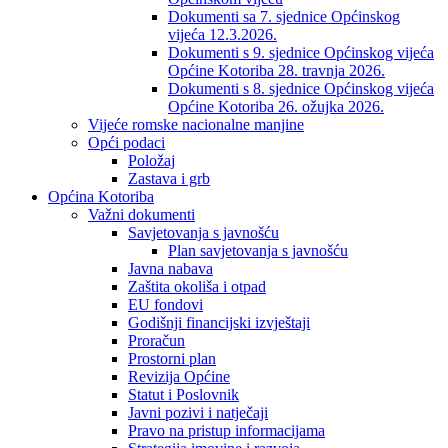
Dokumenti sa 7. sjednice Općinskog
vijeća 12.3.2026.
Dokumenti s 9. sjednice Općinskog vijeća
Općine Kotoriba 28. travnja 2026.
Dokumenti s 8. sjednice Općinskog vijeća
Općine Kotoriba 26. ožujka 2026.
Vijeće romske nacionalne manjine
Opći podaci
Položaj
Zastava i grb
Općina Kotoriba
Važni dokumenti
Savjetovanja s javnošću
Plan savjetovanja s javnošću
Javna nabava
Zaštita okoliša i otpad
EU fondovi
Godišnji financijski izvještaji
Proračun
Prostorni plan
Revizija Općine
Statut i Poslovnik
Javni pozivi i natječaji
Pravo na pristup informacijama