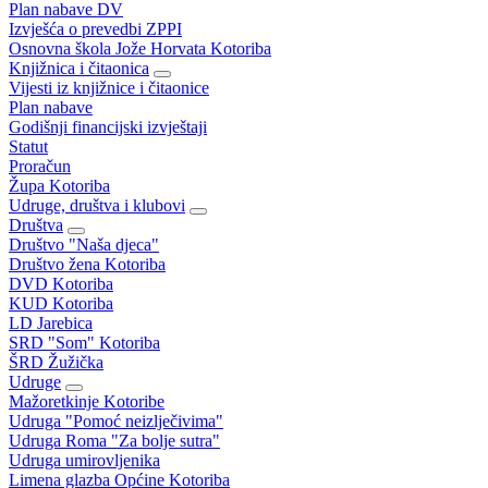
Plan nabave DV
Izvješća o prevedbi ZPPI
Osnovna škola Jože Horvata Kotoriba
Knjižnica i čitaonica
Vijesti iz knjižnice i čitaonice
Plan nabave
Godišnji financijski izvještaji
Statut
Proračun
Župa Kotoriba
Udruge, društva i klubovi
Društva
Društvo "Naša djeca"
Društvo žena Kotoriba
DVD Kotoriba
KUD Kotoriba
LD Jarebica
SRD "Som" Kotoriba
ŠRD Žužička
Udruge
Mažoretkinje Kotoribe
Udruga "Pomoć neizlječivima"
Udruga Roma "Za bolje sutra"
Udruga umirovljenika
Limena glazba Općine Kotoriba