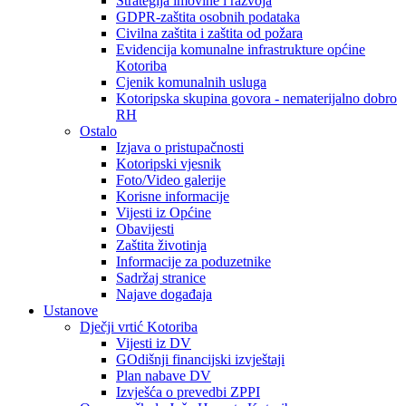
Strategija imovine i razvoja
GDPR-zaštita osobnih podataka
Civilna zaštita i zaštita od požara
Evidencija komunalne infrastrukture općine
Kotoriba
Cjenik komunalnih usluga
Kotoripska skupina govora - nematerijalno dobro
RH
Ostalo
Izjava o pristupačnosti
Kotoripski vjesnik
Foto/Video galerije
Korisne informacije
Vijesti iz Općine
Obavijesti
Zaštita životinja
Informacije za poduzetnike
Sadržaj stranice
Najave događaja
Ustanove
Dječji vrtić Kotoriba
Vijesti iz DV
GOdišnji financijski izvještaji
Plan nabave DV
Izvješća o prevedbi ZPPI