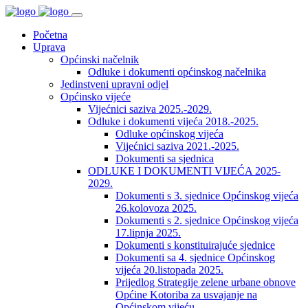
Početna
Uprava
Općinski načelnik
Odluke i dokumenti općinskog načelnika
Jedinstveni upravni odjel
Općinsko vijeće
Vijećnici saziva 2025.-2029.
Odluke i dokumenti vijeća 2018.-2025.
Odluke općinskog vijeća
Vijećnici saziva 2021.-2025.
Dokumenti sa sjednica
ODLUKE I DOKUMENTI VIJEĆA 2025-
2029.
Dokumenti s 3. sjednice Općinskog vijeća
26.kolovoza 2025.
Dokumenti s 2. sjednice Općinskog vijeća
17.lipnja 2025.
Dokumenti s konstituirajuće sjednice
Dokumenti sa 4. sjednice Općinskog
vijeća 20.listopada 2025.
Prijedlog Strategije zelene urbane obnove
Općine Kotoriba za usvajanje na
Općinskom vijeću