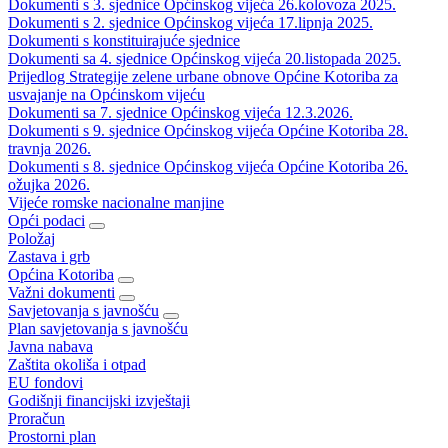
Dokumenti s 3. sjednice Općinskog vijeća 26.kolovoza 2025.
Dokumenti s 2. sjednice Općinskog vijeća 17.lipnja 2025.
Dokumenti s konstituirajuće sjednice
Dokumenti sa 4. sjednice Općinskog vijeća 20.listopada 2025.
Prijedlog Strategije zelene urbane obnove Općine Kotoriba za
usvajanje na Općinskom vijeću
Dokumenti sa 7. sjednice Općinskog vijeća 12.3.2026.
Dokumenti s 9. sjednice Općinskog vijeća Općine Kotoriba 28.
travnja 2026.
Dokumenti s 8. sjednice Općinskog vijeća Općine Kotoriba 26.
ožujka 2026.
Vijeće romske nacionalne manjine
Opći podaci
Položaj
Zastava i grb
Općina Kotoriba
Važni dokumenti
Savjetovanja s javnošću
Plan savjetovanja s javnošću
Javna nabava
Zaštita okoliša i otpad
EU fondovi
Godišnji financijski izvještaji
Proračun
Prostorni plan