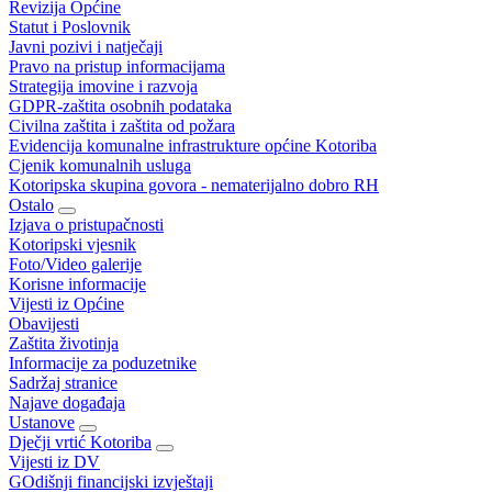
Revizija Općine
Statut i Poslovnik
Javni pozivi i natječaji
Pravo na pristup informacijama
Strategija imovine i razvoja
GDPR-zaštita osobnih podataka
Civilna zaštita i zaštita od požara
Evidencija komunalne infrastrukture općine Kotoriba
Cjenik komunalnih usluga
Kotoripska skupina govora - nematerijalno dobro RH
Ostalo
Izjava o pristupačnosti
Kotoripski vjesnik
Foto/Video galerije
Korisne informacije
Vijesti iz Općine
Obavijesti
Zaštita životinja
Informacije za poduzetnike
Sadržaj stranice
Najave događaja
Ustanove
Dječji vrtić Kotoriba
Vijesti iz DV
GOdišnji financijski izvještaji