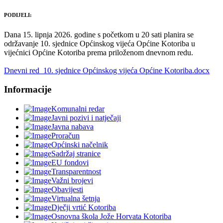
PODIJELI:
Dana 15. lipnja 2026. godine s početkom u 20 sati planira se
održavanje 10. sjednice Općinskog vijeća Općine Kotoriba u
vijećnici Općine Kotoriba prema priloženom dnevnom redu.
Dnevni red 10. sjednice Općinskog vijeća Općine Kotoriba.docx
Informacije
Komunalni redar
Javni pozivi i natječaji
Javna nabava
Proračun
Općinski načelnik
Sadržaj stranice
EU fondovi
Transparentnost
Važni brojevi
Obavijesti
Virtualna šetnja
Dječji vrtić Kotoriba
Osnovna škola Jože Horvata Kotoriba