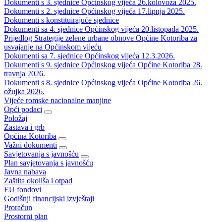
Dokumenti s 3. sjednice Općinskog vijeća 26.kolovoza 2025.
Dokumenti s 2. sjednice Općinskog vijeća 17.lipnja 2025.
Dokumenti s konstituirajuće sjednice
Dokumenti sa 4. sjednice Općinskog vijeća 20.listopada 2025.
Prijedlog Strategije zelene urbane obnove Općine Kotoriba za
usvajanje na Općinskom vijeću
Dokumenti sa 7. sjednice Općinskog vijeća 12.3.2026.
Dokumenti s 9. sjednice Općinskog vijeća Općine Kotoriba 28.
travnja 2026.
Dokumenti s 8. sjednice Općinskog vijeća Općine Kotoriba 26.
ožujka 2026.
Vijeće romske nacionalne manjine
Opći podaci
Položaj
Zastava i grb
Općina Kotoriba
Važni dokumenti
Savjetovanja s javnošću
Plan savjetovanja s javnošću
Javna nabava
Zaštita okoliša i otpad
EU fondovi
Godišnji financijski izvještaji
Proračun
Prostorni plan