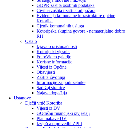
Strategija imovine i razvoja
GDPR-zaštita osobnih podataka
Civilna zaštita i zaštita od požara
Evidencija komunalne infrastrukture općine
Kotoriba
Cjenik komunalnih usluga
Kotoripska skupina govora - nematerijalno dobro
RH
Ostalo
Izjava o pristupačnosti
Kotoripski vjesnik
Foto/Video galerije
Korisne informacije
Vijesti iz Općine
Obavijesti
Zaštita životinja
Informacije za poduzetnike
Sadržaj stranice
Najave događaja
Ustanove
Dječji vrtić Kotoriba
Vijesti iz DV
GOdišnji financijski izvještaji
Plan nabave DV
Izvješća o prevedbi ZPPI