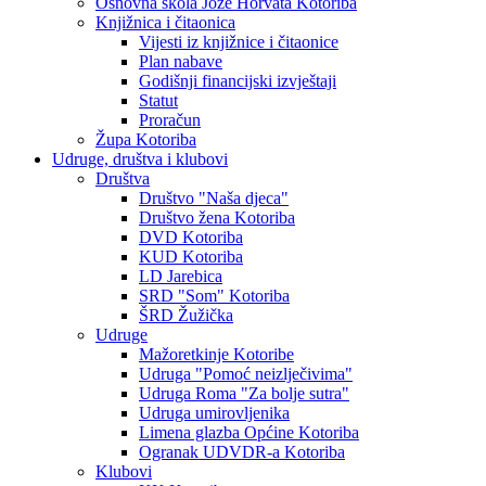
Osnovna škola Jože Horvata Kotoriba
Knjižnica i čitaonica
Vijesti iz knjižnice i čitaonice
Plan nabave
Godišnji financijski izvještaji
Statut
Proračun
Župa Kotoriba
Udruge, društva i klubovi
Društva
Društvo "Naša djeca"
Društvo žena Kotoriba
DVD Kotoriba
KUD Kotoriba
LD Jarebica
SRD "Som" Kotoriba
ŠRD Žužička
Udruge
Mažoretkinje Kotoribe
Udruga "Pomoć neizlječivima"
Udruga Roma "Za bolje sutra"
Udruga umirovljenika
Limena glazba Općine Kotoriba
Ogranak UDVDR-a Kotoriba
Klubovi