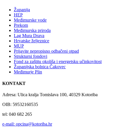
Županija
HEP
Međimurske vode
Prekom
Međimurska priroda
Lag Mura Drava
Hrvatske željeznice
MUP
Prijavite nepropisno odbačeni otpad
Strukturni fondovi
Fond za zaštitu okoliša i energetsku učinkovitost
Županijska bolnica Čakovec
Međimurje Plin
KONTAKT
Adresa: Ulica kralja Tomislava 100, 40329 Kotoriba
OIB: 59532160535
tel: 040 682 265
e-mail: opcina@kotoriba.hr