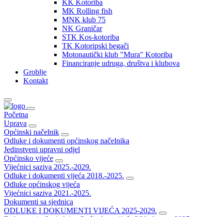
KK Kotoriba
MK Rolling fish
MNK klub 75
NK Graničar
STK Kos-kotoriba
TK Kotoripski begači
Motonautički klub "Mura" Kotoriba
Financiranje udruga, društva i klubova
Groblje
Kontakt
Početna
Uprava
Općinski načelnik
Odluke i dokumenti općinskog načelnika
Jedinstveni upravni odjel
Općinsko vijeće
Vijećnici saziva 2025.-2029.
Odluke i dokumenti vijeća 2018.-2025.
Odluke općinskog vijeća
Vijećnici saziva 2021.-2025.
Dokumenti sa sjednica
ODLUKE I DOKUMENTI VIJEĆA 2025-2029.