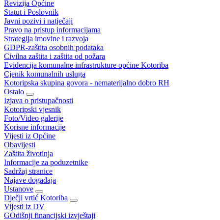
Revizija Općine
Statut i Poslovnik
Javni pozivi i natječaji
Pravo na pristup informacijama
Strategija imovine i razvoja
GDPR-zaštita osobnih podataka
Civilna zaštita i zaštita od požara
Evidencija komunalne infrastrukture općine Kotoriba
Cjenik komunalnih usluga
Kotoripska skupina govora - nematerijalno dobro RH
Ostalo
Izjava o pristupačnosti
Kotoripski vjesnik
Foto/Video galerije
Korisne informacije
Vijesti iz Općine
Obavijesti
Zaštita životinja
Informacije za poduzetnike
Sadržaj stranice
Najave događaja
Ustanove
Dječji vrtić Kotoriba
Vijesti iz DV
GOdišnji financijski izvještaji