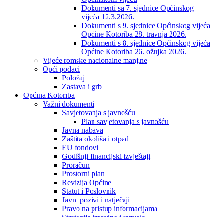
Dokumenti sa 7. sjednice Općinskog
vijeća 12.3.2026.
Dokumenti s 9. sjednice Općinskog vijeća
Općine Kotoriba 28. travnja 2026.
Dokumenti s 8. sjednice Općinskog vijeća
Općine Kotoriba 26. ožujka 2026.
Vijeće romske nacionalne manjine
Opći podaci
Položaj
Zastava i grb
Općina Kotoriba
Važni dokumenti
Savjetovanja s javnošću
Plan savjetovanja s javnošću
Javna nabava
Zaštita okoliša i otpad
EU fondovi
Godišnji financijski izvještaji
Proračun
Prostorni plan
Revizija Općine
Statut i Poslovnik
Javni pozivi i natječaji
Pravo na pristup informacijama