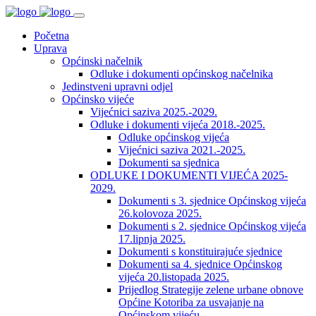
Početna
Uprava
Općinski načelnik
Odluke i dokumenti općinskog načelnika
Jedinstveni upravni odjel
Općinsko vijeće
Vijećnici saziva 2025.-2029.
Odluke i dokumenti vijeća 2018.-2025.
Odluke općinskog vijeća
Vijećnici saziva 2021.-2025.
Dokumenti sa sjednica
ODLUKE I DOKUMENTI VIJEĆA 2025-
2029.
Dokumenti s 3. sjednice Općinskog vijeća
26.kolovoza 2025.
Dokumenti s 2. sjednice Općinskog vijeća
17.lipnja 2025.
Dokumenti s konstituirajuće sjednice
Dokumenti sa 4. sjednice Općinskog
vijeća 20.listopada 2025.
Prijedlog Strategije zelene urbane obnove
Općine Kotoriba za usvajanje na
Općinskom vijeću