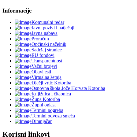
Informacije
Komunalni redar
Javni pozivi i natječaji
Javna nabava
Proračun
Općinski načelnik
Sadržaj stranice
EU fondovi
Transparentnost
Važni brojevi
Obavijesti
Virtualna šetnja
Dječji vrtić Kotoriba
Osnovna škola Jože Horvata Kotoriba
Knjižnica i čitaonica
Župa Kotoriba
Župni oglasi
Termini pogreba
Termini odvoza smeća
Dimnjačar
Korisni linkovi