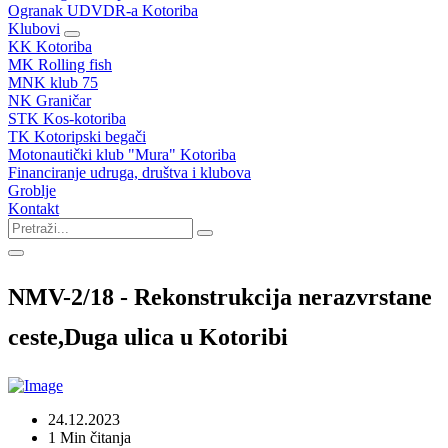
Ogranak UDVDR-a Kotoriba
Klubovi
KK Kotoriba
MK Rolling fish
MNK klub 75
NK Graničar
STK Kos-kotoriba
TK Kotoripski begači
Motonautički klub "Mura" Kotoriba
Financiranje udruga, društva i klubova
Groblje
Kontakt
NMV-2/18 - Rekonstrukcija nerazvrstane
ceste,Duga ulica u Kotoribi
24.12.2023
1 Min čitanja