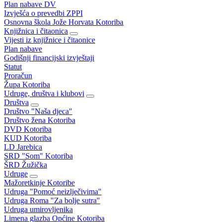
Plan nabave DV
Izvješća o prevedbi ZPPI
Osnovna škola Jože Horvata Kotoriba
Knjižnica i čitaonica
Vijesti iz knjižnice i čitaonice
Plan nabave
Godišnji financijski izvještaji
Statut
Proračun
Župa Kotoriba
Udruge, društva i klubovi
Društva
Društvo "Naša djeca"
Društvo žena Kotoriba
DVD Kotoriba
KUD Kotoriba
LD Jarebica
SRD "Som" Kotoriba
ŠRD Žužička
Udruge
Mažoretkinje Kotoribe
Udruga "Pomoć neizlječivima"
Udruga Roma "Za bolje sutra"
Udruga umirovljenika
Limena glazba Općine Kotoriba