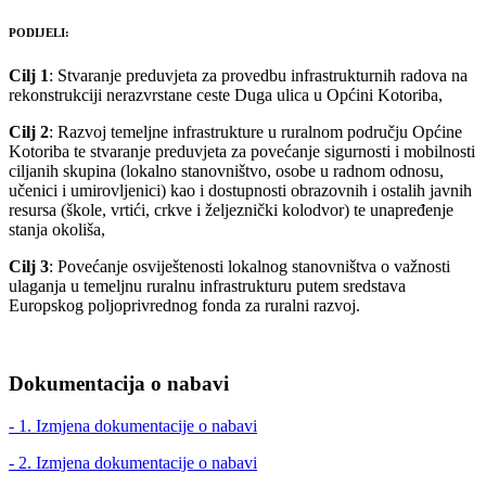
PODIJELI:
Cilj 1
: Stvaranje preduvjeta za provedbu infrastrukturnih radova na
rekonstrukciji nerazvrstane ceste Duga ulica u Općini Kotoriba,
Cilj 2
: Razvoj temeljne infrastrukture u ruralnom području Općine
Kotoriba te stvaranje preduvjeta za povećanje sigurnosti i mobilnosti
ciljanih skupina (lokalno stanovništvo, osobe u radnom odnosu,
učenici i umirovljenici) kao i dostupnosti obrazovnih i ostalih javnih
resursa (škole, vrtići, crkve i željeznički kolodvor) te unapređenje
stanja okoliša,
Cilj 3
: Povećanje osviještenosti lokalnog stanovništva o važnosti
ulaganja u temeljnu ruralnu infrastrukturu putem sredstava
Europskog poljoprivrednog fonda za ruralni razvoj.
Dokumentacija o nabavi
- 1. Izmjena dokumentacije o nabavi
- 2. Izmjena dokumentacije o nabavi