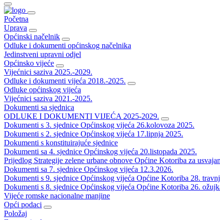
Početna
Uprava
Općinski načelnik
Odluke i dokumenti općinskog načelnika
Jedinstveni upravni odjel
Općinsko vijeće
Vijećnici saziva 2025.-2029.
Odluke i dokumenti vijeća 2018.-2025.
Odluke općinskog vijeća
Vijećnici saziva 2021.-2025.
Dokumenti sa sjednica
ODLUKE I DOKUMENTI VIJEĆA 2025-2029.
Dokumenti s 3. sjednice Općinskog vijeća 26.kolovoza 2025.
Dokumenti s 2. sjednice Općinskog vijeća 17.lipnja 2025.
Dokumenti s konstituirajuće sjednice
Dokumenti sa 4. sjednice Općinskog vijeća 20.listopada 2025.
Prijedlog Strategije zelene urbane obnove Općine Kotoriba za usvaja
Dokumenti sa 7. sjednice Općinskog vijeća 12.3.2026.
Dokumenti s 9. sjednice Općinskog vijeća Općine Kotoriba 28. travn
Dokumenti s 8. sjednice Općinskog vijeća Općine Kotoriba 26. ožujk
Vijeće romske nacionalne manjine
Opći podaci
Položaj