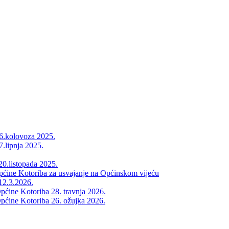
26.kolovoza 2025.
7.lipnja 2025.
20.listopada 2025.
Općine Kotoriba za usvajanje na Općinskom vijeću
12.3.2026.
pćine Kotoriba 28. travnja 2026.
pćine Kotoriba 26. ožujka 2026.