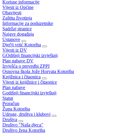
Korisne informacije
Vijesti iz Općine
Obavijesti
Zaštita životinja
Informacije za poduzetnike
Sadržaj stranice
Najave događaja
Ustanove
Dječji vrtić Kotoriba
Vijesti iz DV
GOdišnji financijski izvještaji
Plan nabave DV
Izvješća o prevedbi ZPPI
Osnovna škola Jože Horvata Kotoriba
Knjižnica i čitaonica
Vijesti iz knjižnice i čitaonice
Plan nabave
Godišnji financijski izvještaji
Statut
Proračun
Župa Kotoriba
Udruge, društva i klubovi
Društva
Društvo "Naša djeca"
Društvo žena Kotoriba