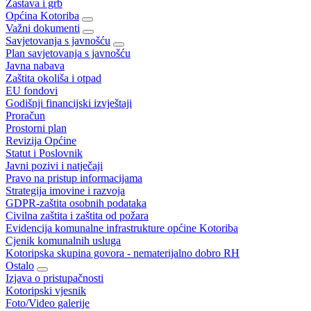
Zastava i grb
Općina Kotoriba
Važni dokumenti
Savjetovanja s javnošću
Plan savjetovanja s javnošću
Javna nabava
Zaštita okoliša i otpad
EU fondovi
Godišnji financijski izvještaji
Proračun
Prostorni plan
Revizija Općine
Statut i Poslovnik
Javni pozivi i natječaji
Pravo na pristup informacijama
Strategija imovine i razvoja
GDPR-zaštita osobnih podataka
Civilna zaštita i zaštita od požara
Evidencija komunalne infrastrukture općine Kotoriba
Cjenik komunalnih usluga
Kotoripska skupina govora - nematerijalno dobro RH
Ostalo
Izjava o pristupačnosti
Kotoripski vjesnik
Foto/Video galerije