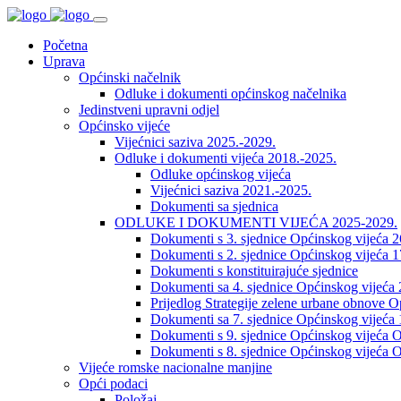
Početna
Uprava
Općinski načelnik
Odluke i dokumenti općinskog načelnika
Jedinstveni upravni odjel
Općinsko vijeće
Vijećnici saziva 2025.-2029.
Odluke i dokumenti vijeća 2018.-2025.
Odluke općinskog vijeća
Vijećnici saziva 2021.-2025.
Dokumenti sa sjednica
ODLUKE I DOKUMENTI VIJEĆA 2025-2029.
Dokumenti s 3. sjednice Općinskog vijeća 
Dokumenti s 2. sjednice Općinskog vijeća 1
Dokumenti s konstituirajuće sjednice
Dokumenti sa 4. sjednice Općinskog vijeća 
Prijedlog Strategije zelene urbane obnove 
Dokumenti sa 7. sjednice Općinskog vijeća 
Dokumenti s 9. sjednice Općinskog vijeća O
Dokumenti s 8. sjednice Općinskog vijeća O
Vijeće romske nacionalne manjine
Opći podaci
Položaj