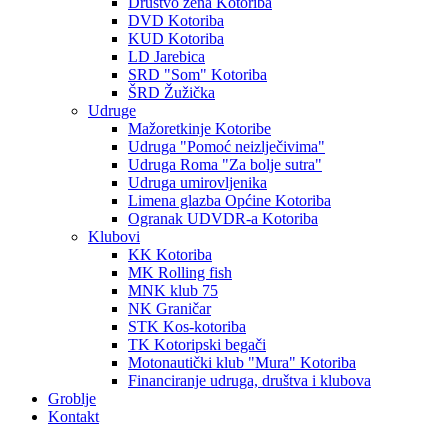
Društvo žena Kotoriba
DVD Kotoriba
KUD Kotoriba
LD Jarebica
SRD "Som" Kotoriba
ŠRD Žužička
Udruge
Mažoretkinje Kotoribe
Udruga "Pomoć neizlječivima"
Udruga Roma "Za bolje sutra"
Udruga umirovljenika
Limena glazba Općine Kotoriba
Ogranak UDVDR-a Kotoriba
Klubovi
KK Kotoriba
MK Rolling fish
MNK klub 75
NK Graničar
STK Kos-kotoriba
TK Kotoripski begači
Motonautički klub "Mura" Kotoriba
Financiranje udruga, društva i klubova
Groblje
Kontakt