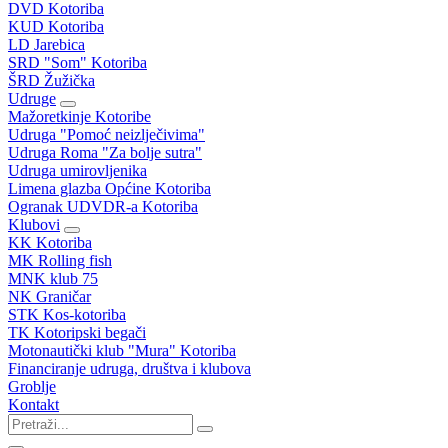
DVD Kotoriba
KUD Kotoriba
LD Jarebica
SRD "Som" Kotoriba
ŠRD Žužička
Udruge
Mažoretkinje Kotoribe
Udruga "Pomoć neizlječivima"
Udruga Roma "Za bolje sutra"
Udruga umirovljenika
Limena glazba Općine Kotoriba
Ogranak UDVDR-a Kotoriba
Klubovi
KK Kotoriba
MK Rolling fish
MNK klub 75
NK Graničar
STK Kos-kotoriba
TK Kotoripski begači
Motonautički klub "Mura" Kotoriba
Financiranje udruga, društva i klubova
Groblje
Kontakt