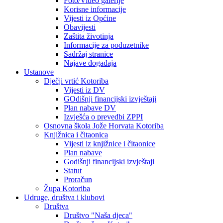
Foto/Video galerije
Korisne informacije
Vijesti iz Općine
Obavijesti
Zaštita životinja
Informacije za poduzetnike
Sadržaj stranice
Najave događaja
Ustanove
Dječji vrtić Kotoriba
Vijesti iz DV
GOdišnji financijski izvještaji
Plan nabave DV
Izvješća o prevedbi ZPPI
Osnovna škola Jože Horvata Kotoriba
Knjižnica i čitaonica
Vijesti iz knjižnice i čitaonice
Plan nabave
Godišnji financijski izvještaji
Statut
Proračun
Župa Kotoriba
Udruge, društva i klubovi
Društva
Društvo "Naša djeca"