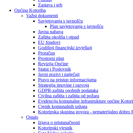
Zastava i grb
Općina Kotoriba
Važni dokumenti
Savjetovanja s javnošću
Plan savjetovanja s javnošću
Javna nabava
Zaštita okoliša i otpad
EU fondovi
Godišnji financijski izvještaji
Proračun
Prostorni plan
Revizija Općine
Statut i Poslovnik
Javni pozivi i natječaji
Pravo na pristup informacijama
Strategija imovine i razvoja
GDPR-zaštita osobnih podataka
Civilna zaštita i zaštita od požara
Evidencija komunalne infrastrukture općine Kotor
Cjenik komunalnih usluga
Kotoripska skupina govora - nematerijalno dobro
Ostalo
Izjava o pristupačnosti
Kotoripski vjesnik