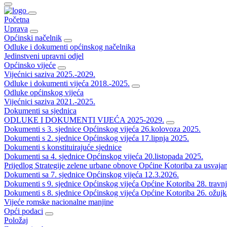
Početna
Uprava
Općinski načelnik
Odluke i dokumenti općinskog načelnika
Jedinstveni upravni odjel
Općinsko vijeće
Vijećnici saziva 2025.-2029.
Odluke i dokumenti vijeća 2018.-2025.
Odluke općinskog vijeća
Vijećnici saziva 2021.-2025.
Dokumenti sa sjednica
ODLUKE I DOKUMENTI VIJEĆA 2025-2029.
Dokumenti s 3. sjednice Općinskog vijeća 26.kolovoza 2025.
Dokumenti s 2. sjednice Općinskog vijeća 17.lipnja 2025.
Dokumenti s konstituirajuće sjednice
Dokumenti sa 4. sjednice Općinskog vijeća 20.listopada 2025.
Prijedlog Strategije zelene urbane obnove Općine Kotoriba za usvaja
Dokumenti sa 7. sjednice Općinskog vijeća 12.3.2026.
Dokumenti s 9. sjednice Općinskog vijeća Općine Kotoriba 28. travn
Dokumenti s 8. sjednice Općinskog vijeća Općine Kotoriba 26. ožujk
Vijeće romske nacionalne manjine
Opći podaci
Položaj