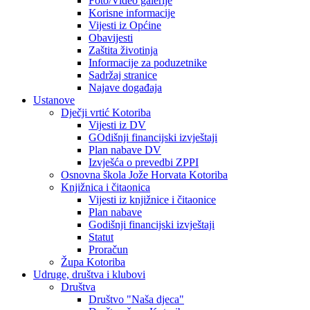
Foto/Video galerije
Korisne informacije
Vijesti iz Općine
Obavijesti
Zaštita životinja
Informacije za poduzetnike
Sadržaj stranice
Najave događaja
Ustanove
Dječji vrtić Kotoriba
Vijesti iz DV
GOdišnji financijski izvještaji
Plan nabave DV
Izvješća o prevedbi ZPPI
Osnovna škola Jože Horvata Kotoriba
Knjižnica i čitaonica
Vijesti iz knjižnice i čitaonice
Plan nabave
Godišnji financijski izvještaji
Statut
Proračun
Župa Kotoriba
Udruge, društva i klubovi
Društva
Društvo "Naša djeca"