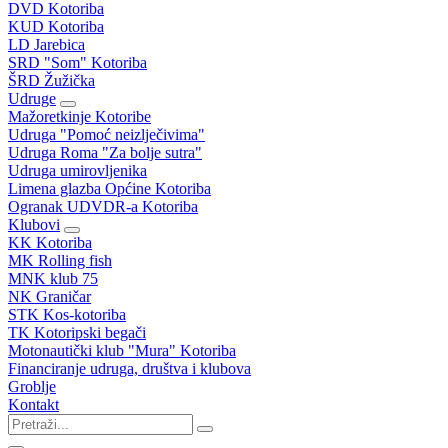
DVD Kotoriba
KUD Kotoriba
LD Jarebica
SRD "Som" Kotoriba
ŠRD Žužička
Udruge
Mažoretkinje Kotoribe
Udruga "Pomoć neizlječivima"
Udruga Roma "Za bolje sutra"
Udruga umirovljenika
Limena glazba Općine Kotoriba
Ogranak UDVDR-a Kotoriba
Klubovi
KK Kotoriba
MK Rolling fish
MNK klub 75
NK Graničar
STK Kos-kotoriba
TK Kotoripski begači
Motonautički klub "Mura" Kotoriba
Financiranje udruga, društva i klubova
Groblje
Kontakt