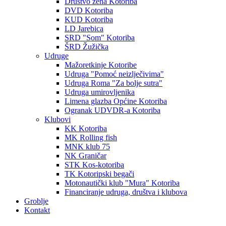
Društvo žena Kotoriba
DVD Kotoriba
KUD Kotoriba
LD Jarebica
SRD "Som" Kotoriba
ŠRD Žužička
Udruge
Mažoretkinje Kotoribe
Udruga "Pomoć neizlječivima"
Udruga Roma "Za bolje sutra"
Udruga umirovljenika
Limena glazba Općine Kotoriba
Ogranak UDVDR-a Kotoriba
Klubovi
KK Kotoriba
MK Rolling fish
MNK klub 75
NK Graničar
STK Kos-kotoriba
TK Kotoripski begači
Motonautički klub "Mura" Kotoriba
Financiranje udruga, društva i klubova
Groblje
Kontakt