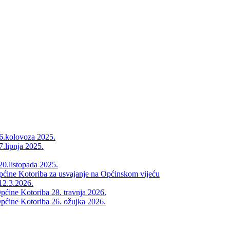
26.kolovoza 2025.
7.lipnja 2025.
20.listopada 2025.
Općine Kotoriba za usvajanje na Općinskom vijeću
12.3.2026.
pćine Kotoriba 28. travnja 2026.
pćine Kotoriba 26. ožujka 2026.