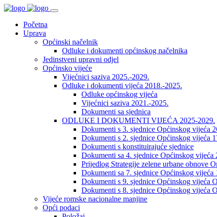
Početna
Uprava
Općinski načelnik
Odluke i dokumenti općinskog načelnika
Jedinstveni upravni odjel
Općinsko vijeće
Vijećnici saziva 2025.-2029.
Odluke i dokumenti vijeća 2018.-2025.
Odluke općinskog vijeća
Vijećnici saziva 2021.-2025.
Dokumenti sa sjednica
ODLUKE I DOKUMENTI VIJEĆA 2025-2029.
Dokumenti s 3. sjednice Općinskog vijeća 
Dokumenti s 2. sjednice Općinskog vijeća 1
Dokumenti s konstituirajuće sjednice
Dokumenti sa 4. sjednice Općinskog vijeća 
Prijedlog Strategije zelene urbane obnove 
Dokumenti sa 7. sjednice Općinskog vijeća 
Dokumenti s 9. sjednice Općinskog vijeća O
Dokumenti s 8. sjednice Općinskog vijeća O
Vijeće romske nacionalne manjine
Opći podaci
Položaj