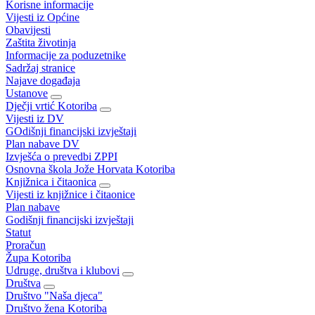
Korisne informacije
Vijesti iz Općine
Obavijesti
Zaštita životinja
Informacije za poduzetnike
Sadržaj stranice
Najave događaja
Ustanove
Dječji vrtić Kotoriba
Vijesti iz DV
GOdišnji financijski izvještaji
Plan nabave DV
Izvješća o prevedbi ZPPI
Osnovna škola Jože Horvata Kotoriba
Knjižnica i čitaonica
Vijesti iz knjižnice i čitaonice
Plan nabave
Godišnji financijski izvještaji
Statut
Proračun
Župa Kotoriba
Udruge, društva i klubovi
Društva
Društvo "Naša djeca"
Društvo žena Kotoriba