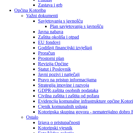
Zastava i grb
Općina Kotoriba
Važni dokumenti
Savjetovanja s javnošću
Plan savjetovanja s javnošću
Javna nabava
Zaštita okoliša i otpad
EU fondovi
Godišnji financijski izvještaji
Proračun
Prostorni plan
Revizija Općine
Statut i Poslovnik
Javni pozivi i natječaji
Pravo na pristup informacijama
Strategija imovine i razvoja
GDPR-zaštita osobnih podataka
Civilna zaštita i zaštita od požara
Evidencija komunalne infrastrukture općine Kotor
Cjenik komunalnih usluga
Kotoripska skupina govora - nematerijalno dobro
Ostalo
Izjava o pristupačnosti
Kotoripski vjesnik