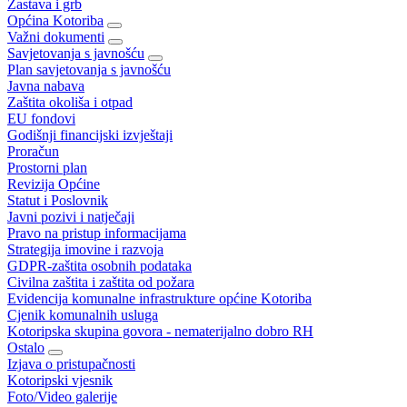
Zastava i grb
Općina Kotoriba
Važni dokumenti
Savjetovanja s javnošću
Plan savjetovanja s javnošću
Javna nabava
Zaštita okoliša i otpad
EU fondovi
Godišnji financijski izvještaji
Proračun
Prostorni plan
Revizija Općine
Statut i Poslovnik
Javni pozivi i natječaji
Pravo na pristup informacijama
Strategija imovine i razvoja
GDPR-zaštita osobnih podataka
Civilna zaštita i zaštita od požara
Evidencija komunalne infrastrukture općine Kotoriba
Cjenik komunalnih usluga
Kotoripska skupina govora - nematerijalno dobro RH
Ostalo
Izjava o pristupačnosti
Kotoripski vjesnik
Foto/Video galerije