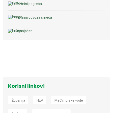
Termini pogreba
Termini odvoza smeća
Dimnjačar
Korisni linkovi
Županija
HEP
Međimurske vode