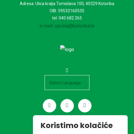
Adresa: Ulica kralja Tomislava 100, 40329 Kotoriba
OIB: 59532160535
tel: 040 682 265
e-mail: opcina@kotoriba.hr
Powered by
Koristimo kolačiće