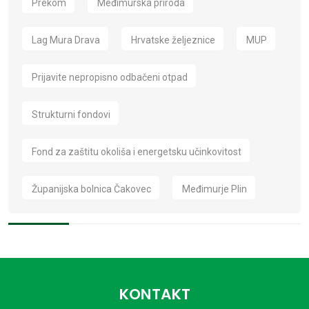
Prekom
Međimurska priroda
Lag Mura Drava
Hrvatske željeznice
MUP
Prijavite nepropisno odbačeni otpad
Strukturni fondovi
Fond za zaštitu okoliša i energetsku učinkovitost
Županijska bolnica Čakovec
Međimurje Plin
KONTAKT