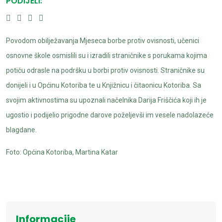
PODIJELI:
Povodom obilježavanja Mjeseca borbe protiv ovisnosti, učenici
osnovne škole osmislili su i izradili straničnike s porukama kojima
potiču odrasle na podršku u borbi protiv ovisnosti. Straničnike su
donijeli i u Općinu Kotoriba te u Knjižnicu i čitaonicu Kotoriba. Sa
svojim aktivnostima su upoznali načelnika Darija Friščića koji ih je
ugostio i podijelio prigodne darove poželjevši im vesele nadolazeće
blagdane.
Foto: Općina Kotoriba, Martina Katar
Informacije