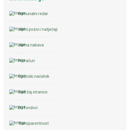
Komunalni redar
Javni pozivi i natječaji
Javna nabava
Proračun
Općinski načelnik
Sadržaj stranice
EU fondovi
Transparentnost