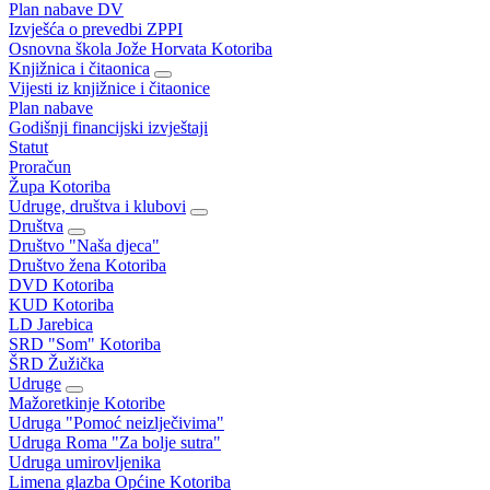
Plan nabave DV
Izvješća o prevedbi ZPPI
Osnovna škola Jože Horvata Kotoriba
Knjižnica i čitaonica
Vijesti iz knjižnice i čitaonice
Plan nabave
Godišnji financijski izvještaji
Statut
Proračun
Župa Kotoriba
Udruge, društva i klubovi
Društva
Društvo "Naša djeca"
Društvo žena Kotoriba
DVD Kotoriba
KUD Kotoriba
LD Jarebica
SRD "Som" Kotoriba
ŠRD Žužička
Udruge
Mažoretkinje Kotoribe
Udruga "Pomoć neizlječivima"
Udruga Roma "Za bolje sutra"
Udruga umirovljenika
Limena glazba Općine Kotoriba