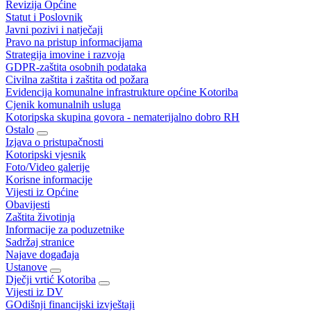
Revizija Općine
Statut i Poslovnik
Javni pozivi i natječaji
Pravo na pristup informacijama
Strategija imovine i razvoja
GDPR-zaštita osobnih podataka
Civilna zaštita i zaštita od požara
Evidencija komunalne infrastrukture općine Kotoriba
Cjenik komunalnih usluga
Kotoripska skupina govora - nematerijalno dobro RH
Ostalo
Izjava o pristupačnosti
Kotoripski vjesnik
Foto/Video galerije
Korisne informacije
Vijesti iz Općine
Obavijesti
Zaštita životinja
Informacije za poduzetnike
Sadržaj stranice
Najave događaja
Ustanove
Dječji vrtić Kotoriba
Vijesti iz DV
GOdišnji financijski izvještaji