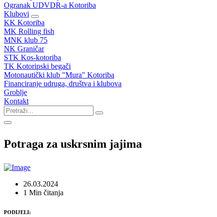
Ogranak UDVDR-a Kotoriba
Klubovi
KK Kotoriba
MK Rolling fish
MNK klub 75
NK Graničar
STK Kos-kotoriba
TK Kotoripski begači
Motonautički klub "Mura" Kotoriba
Financiranje udruga, društva i klubova
Groblje
Kontakt
Potraga za uskrsnim jajima
26.03.2024
1 Min čitanja
PODIJELI: