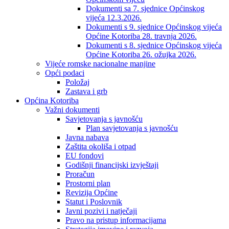
Dokumenti sa 7. sjednice Općinskog
vijeća 12.3.2026.
Dokumenti s 9. sjednice Općinskog vijeća
Općine Kotoriba 28. travnja 2026.
Dokumenti s 8. sjednice Općinskog vijeća
Općine Kotoriba 26. ožujka 2026.
Vijeće romske nacionalne manjine
Opći podaci
Položaj
Zastava i grb
Općina Kotoriba
Važni dokumenti
Savjetovanja s javnošću
Plan savjetovanja s javnošću
Javna nabava
Zaštita okoliša i otpad
EU fondovi
Godišnji financijski izvještaji
Proračun
Prostorni plan
Revizija Općine
Statut i Poslovnik
Javni pozivi i natječaji
Pravo na pristup informacijama