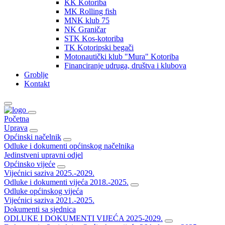
KK Kotoriba
MK Rolling fish
MNK klub 75
NK Graničar
STK Kos-kotoriba
TK Kotoripski begači
Motonautički klub "Mura" Kotoriba
Financiranje udruga, društva i klubova
Groblje
Kontakt
Početna
Uprava
Općinski načelnik
Odluke i dokumenti općinskog načelnika
Jedinstveni upravni odjel
Općinsko vijeće
Vijećnici saziva 2025.-2029.
Odluke i dokumenti vijeća 2018.-2025.
Odluke općinskog vijeća
Vijećnici saziva 2021.-2025.
Dokumenti sa sjednica
ODLUKE I DOKUMENTI VIJEĆA 2025-2029.