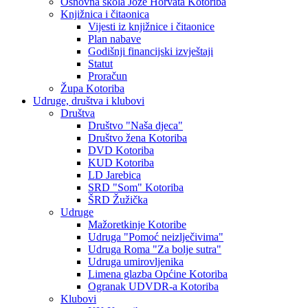
Osnovna škola Jože Horvata Kotoriba
Knjižnica i čitaonica
Vijesti iz knjižnice i čitaonice
Plan nabave
Godišnji financijski izvještaji
Statut
Proračun
Župa Kotoriba
Udruge, društva i klubovi
Društva
Društvo "Naša djeca"
Društvo žena Kotoriba
DVD Kotoriba
KUD Kotoriba
LD Jarebica
SRD "Som" Kotoriba
ŠRD Žužička
Udruge
Mažoretkinje Kotoribe
Udruga "Pomoć neizlječivima"
Udruga Roma "Za bolje sutra"
Udruga umirovljenika
Limena glazba Općine Kotoriba
Ogranak UDVDR-a Kotoriba
Klubovi