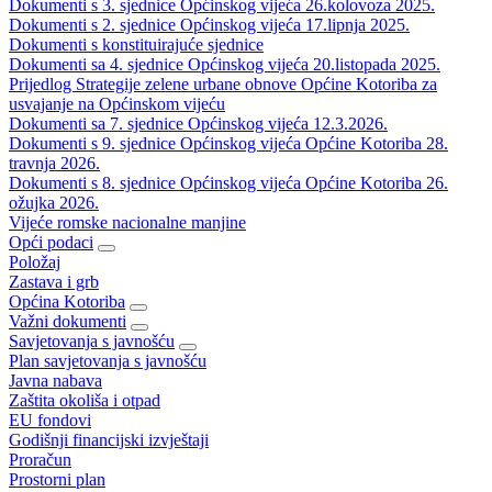
Dokumenti s 3. sjednice Općinskog vijeća 26.kolovoza 2025.
Dokumenti s 2. sjednice Općinskog vijeća 17.lipnja 2025.
Dokumenti s konstituirajuće sjednice
Dokumenti sa 4. sjednice Općinskog vijeća 20.listopada 2025.
Prijedlog Strategije zelene urbane obnove Općine Kotoriba za
usvajanje na Općinskom vijeću
Dokumenti sa 7. sjednice Općinskog vijeća 12.3.2026.
Dokumenti s 9. sjednice Općinskog vijeća Općine Kotoriba 28.
travnja 2026.
Dokumenti s 8. sjednice Općinskog vijeća Općine Kotoriba 26.
ožujka 2026.
Vijeće romske nacionalne manjine
Opći podaci
Položaj
Zastava i grb
Općina Kotoriba
Važni dokumenti
Savjetovanja s javnošću
Plan savjetovanja s javnošću
Javna nabava
Zaštita okoliša i otpad
EU fondovi
Godišnji financijski izvještaji
Proračun
Prostorni plan