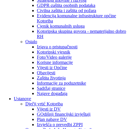
Strategija imovine i razvoja
GDPR-zaštita osobnih podataka
Civilna zaštita i zaštita od požara
Evidencija komunalne infrastrukture općine
Kotoriba
Cjenik komunalnih usluga
Kotoripska skupina govora - nematerijalno dobro
RH
Ostalo
Izjava o pristupačnosti
Kotoripski vjesnik
Foto/Video galerije
Korisne informacije
Vijesti iz Općine
Obavijesti
Zaštita životinja
Informacije za poduzetnike
Sadržaj stranice
Najave događaja
Ustanove
Dječji vrtić Kotoriba
Vijesti iz DV
GOdišnji financijski izvještaji
Plan nabave DV
Izvješća o prevedbi ZPPI