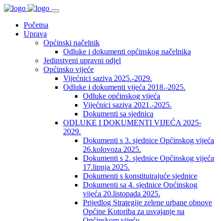
Početna
Uprava
Općinski načelnik
Odluke i dokumenti općinskog načelnika
Jedinstveni upravni odjel
Općinsko vijeće
Vijećnici saziva 2025.-2029.
Odluke i dokumenti vijeća 2018.-2025.
Odluke općinskog vijeća
Vijećnici saziva 2021.-2025.
Dokumenti sa sjednica
ODLUKE I DOKUMENTI VIJEĆA 2025-
2029.
Dokumenti s 3. sjednice Općinskog vijeća
26.kolovoza 2025.
Dokumenti s 2. sjednice Općinskog vijeća
17.lipnja 2025.
Dokumenti s konstituirajuće sjednice
Dokumenti sa 4. sjednice Općinskog
vijeća 20.listopada 2025.
Prijedlog Strategije zelene urbane obnove
Općine Kotoriba za usvajanje na
Općinskom vijeću