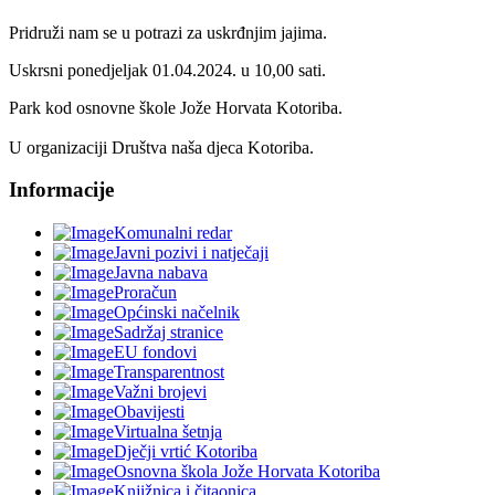
Pridruži nam se u potrazi za uskrđnjim jajima.
Uskrsni ponedjeljak 01.04.2024. u 10,00 sati.
Park kod osnovne škole Jože Horvata Kotoriba.
U organizaciji Društva naša djeca Kotoriba.
Informacije
Komunalni redar
Javni pozivi i natječaji
Javna nabava
Proračun
Općinski načelnik
Sadržaj stranice
EU fondovi
Transparentnost
Važni brojevi
Obavijesti
Virtualna šetnja
Dječji vrtić Kotoriba
Osnovna škola Jože Horvata Kotoriba
Knjižnica i čitaonica