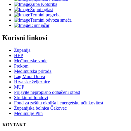
Župa Kotoriba
Župni oglasi
Termini pogreba
Termini odvoza smeća
Dimnjačar
Korisni linkovi
Županija
HEP
Međimurske vode
Prekom
Međimurska priroda
Lag Mura Drava
Hrvatske željeznice
MUP
Prijavite nepropisno odbačeni otpad
Strukturni fondovi
Fond za zaštitu okoliša i energetsku učinkovitost
Županijska bolnica Čakovec
Međimurje Plin
KONTAKT