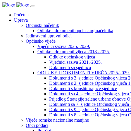
Početna
Uprava
Općinski načelnik
Odluke i dokumenti općinskog načelnika
Jedinstveni upravni odjel
Općinsko vijeće
Vijećnici saziva 2025.-2029.
Odluke i dokumenti vijeća 2018.-2025.
Odluke općinskog vijeća
Vijećnici saziva 2021.-2025.
Dokumenti sa sjednica
ODLUKE I DOKUMENTI VIJEĆA 2025-2029.
Dokumenti s 3. sjednice Općinskog vijeća 
Dokumenti s 2. sjednice Općinskog vijeća 1
Dokumenti s konstituirajuće sjednice
Dokumenti sa 4. sjednice Općinskog vijeća 
Prijedlog Strategije zelene urbane obnove 
Dokumenti sa 7. sjednice Općinskog vijeća 
Dokumenti s 9. sjednice Općinskog vijeća O
Dokumenti s 8. sjednice Općinskog vijeća O
Vijeće romske nacionalne manjine
Opći podaci
Položaj