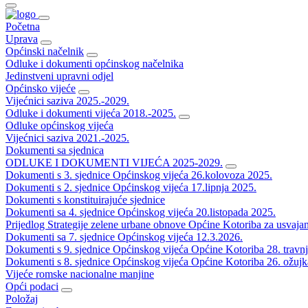
Početna
Uprava
Općinski načelnik
Odluke i dokumenti općinskog načelnika
Jedinstveni upravni odjel
Općinsko vijeće
Vijećnici saziva 2025.-2029.
Odluke i dokumenti vijeća 2018.-2025.
Odluke općinskog vijeća
Vijećnici saziva 2021.-2025.
Dokumenti sa sjednica
ODLUKE I DOKUMENTI VIJEĆA 2025-2029.
Dokumenti s 3. sjednice Općinskog vijeća 26.kolovoza 2025.
Dokumenti s 2. sjednice Općinskog vijeća 17.lipnja 2025.
Dokumenti s konstituirajuće sjednice
Dokumenti sa 4. sjednice Općinskog vijeća 20.listopada 2025.
Prijedlog Strategije zelene urbane obnove Općine Kotoriba za usvaja
Dokumenti sa 7. sjednice Općinskog vijeća 12.3.2026.
Dokumenti s 9. sjednice Općinskog vijeća Općine Kotoriba 28. travn
Dokumenti s 8. sjednice Općinskog vijeća Općine Kotoriba 26. ožujk
Vijeće romske nacionalne manjine
Opći podaci
Položaj