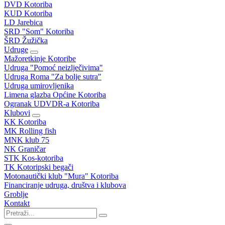
DVD Kotoriba
KUD Kotoriba
LD Jarebica
SRD "Som" Kotoriba
ŠRD Žužička
Udruge
Mažoretkinje Kotoribe
Udruga "Pomoć neizlječivima"
Udruga Roma "Za bolje sutra"
Udruga umirovljenika
Limena glazba Općine Kotoriba
Ogranak UDVDR-a Kotoriba
Klubovi
KK Kotoriba
MK Rolling fish
MNK klub 75
NK Graničar
STK Kos-kotoriba
TK Kotoripski begači
Motonautički klub "Mura" Kotoriba
Financiranje udruga, društva i klubova
Groblje
Kontakt