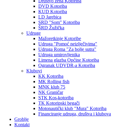
Društvo žena Kotoriba
DVD Kotoriba
KUD Kotoriba
LD Jarebica
SRD "Som" Kotoriba
ŠRD Žužička
Udruge
Mažoretkinje Kotoribe
Udruga "Pomoć neizlječivima"
Udruga Roma "Za bolje sutra"
Udruga umirovljenika
Limena glazba Općine Kotoriba
Ogranak UDVDR-a Kotoriba
Klubovi
KK Kotoriba
MK Rolling fish
MNK klub 75
NK Graničar
STK Kos-kotoriba
TK Kotoripski begači
Motonautički klub "Mura" Kotoriba
Financiranje udruga, društva i klubova
Groblje
Kontakt