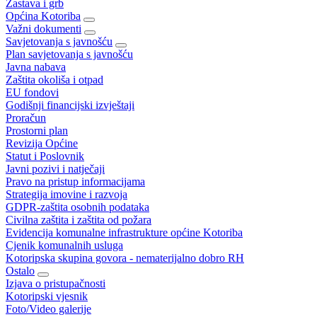
Zastava i grb
Općina Kotoriba
Važni dokumenti
Savjetovanja s javnošću
Plan savjetovanja s javnošću
Javna nabava
Zaštita okoliša i otpad
EU fondovi
Godišnji financijski izvještaji
Proračun
Prostorni plan
Revizija Općine
Statut i Poslovnik
Javni pozivi i natječaji
Pravo na pristup informacijama
Strategija imovine i razvoja
GDPR-zaštita osobnih podataka
Civilna zaštita i zaštita od požara
Evidencija komunalne infrastrukture općine Kotoriba
Cjenik komunalnih usluga
Kotoripska skupina govora - nematerijalno dobro RH
Ostalo
Izjava o pristupačnosti
Kotoripski vjesnik
Foto/Video galerije