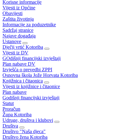
Korisne informacije
Vijesti iz Općine
Obavijesti
Zaštita životinja
Informacije za poduzetnike
Sadržaj stranice
Najave događaja
Ustanove
Dječji vrtić Kotoriba
Vijesti iz DV
GOdišnji financijski izvještaji
Plan nabave DV
Izvješća o prevedbi ZPPI
Osnovna škola Jože Horvata Kotoriba
Knjižnica i čitaonica
Vijesti iz knjižnice i čitaonice
Plan nabave
Godišnji financijski izvještaji
Statut
Proračun
Župa Kotoriba
Udruge, društva i klubovi
Društva
Društvo "Naša djeca"
Društvo žena Kotoriba