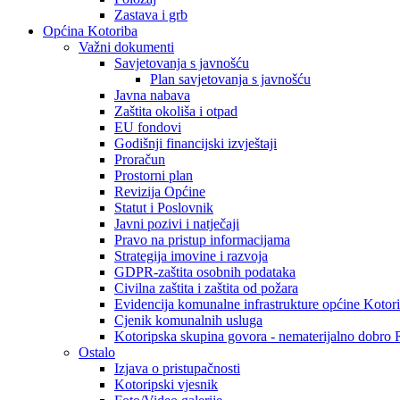
Zastava i grb
Općina Kotoriba
Važni dokumenti
Savjetovanja s javnošću
Plan savjetovanja s javnošću
Javna nabava
Zaštita okoliša i otpad
EU fondovi
Godišnji financijski izvještaji
Proračun
Prostorni plan
Revizija Općine
Statut i Poslovnik
Javni pozivi i natječaji
Pravo na pristup informacijama
Strategija imovine i razvoja
GDPR-zaštita osobnih podataka
Civilna zaštita i zaštita od požara
Evidencija komunalne infrastrukture općine Kotor
Cjenik komunalnih usluga
Kotoripska skupina govora - nematerijalno dobro
Ostalo
Izjava o pristupačnosti
Kotoripski vjesnik