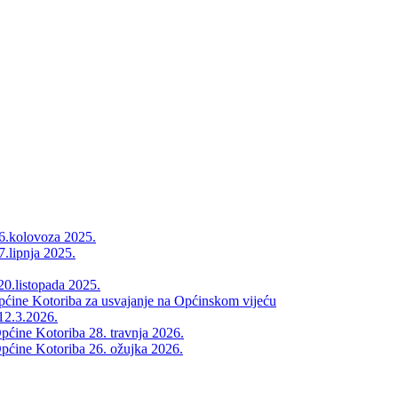
26.kolovoza 2025.
7.lipnja 2025.
20.listopada 2025.
Općine Kotoriba za usvajanje na Općinskom vijeću
12.3.2026.
pćine Kotoriba 28. travnja 2026.
pćine Kotoriba 26. ožujka 2026.