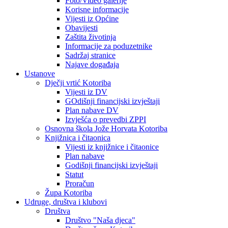
Foto/Video galerije
Korisne informacije
Vijesti iz Općine
Obavijesti
Zaštita životinja
Informacije za poduzetnike
Sadržaj stranice
Najave događaja
Ustanove
Dječji vrtić Kotoriba
Vijesti iz DV
GOdišnji financijski izvještaji
Plan nabave DV
Izvješća o prevedbi ZPPI
Osnovna škola Jože Horvata Kotoriba
Knjižnica i čitaonica
Vijesti iz knjižnice i čitaonice
Plan nabave
Godišnji financijski izvještaji
Statut
Proračun
Župa Kotoriba
Udruge, društva i klubovi
Društva
Društvo "Naša djeca"