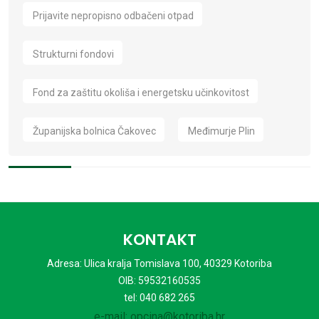
Prijavite nepropisno odbačeni otpad
Strukturni fondovi
Fond za zaštitu okoliša i energetsku učinkovitost
Županijska bolnica Čakovec
Međimurje Plin
KONTAKT
Adresa: Ulica kralja Tomislava 100, 40329 Kotoriba
OIB: 59532160535
tel: 040 682 265
e-mail: opcina@kotoriba.hr