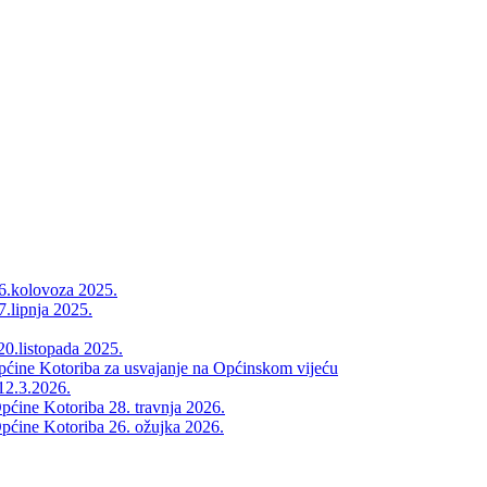
26.kolovoza 2025.
7.lipnja 2025.
20.listopada 2025.
Općine Kotoriba za usvajanje na Općinskom vijeću
12.3.2026.
pćine Kotoriba 28. travnja 2026.
pćine Kotoriba 26. ožujka 2026.