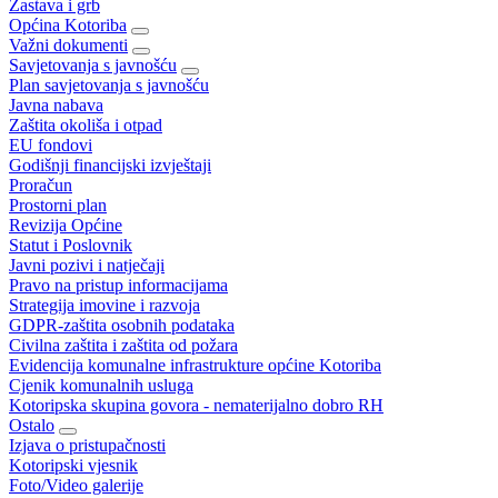
Zastava i grb
Općina Kotoriba
Važni dokumenti
Savjetovanja s javnošću
Plan savjetovanja s javnošću
Javna nabava
Zaštita okoliša i otpad
EU fondovi
Godišnji financijski izvještaji
Proračun
Prostorni plan
Revizija Općine
Statut i Poslovnik
Javni pozivi i natječaji
Pravo na pristup informacijama
Strategija imovine i razvoja
GDPR-zaštita osobnih podataka
Civilna zaštita i zaštita od požara
Evidencija komunalne infrastrukture općine Kotoriba
Cjenik komunalnih usluga
Kotoripska skupina govora - nematerijalno dobro RH
Ostalo
Izjava o pristupačnosti
Kotoripski vjesnik
Foto/Video galerije