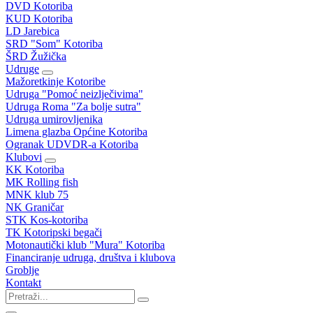
DVD Kotoriba
KUD Kotoriba
LD Jarebica
SRD "Som" Kotoriba
ŠRD Žužička
Udruge
Mažoretkinje Kotoribe
Udruga "Pomoć neizlječivima"
Udruga Roma "Za bolje sutra"
Udruga umirovljenika
Limena glazba Općine Kotoriba
Ogranak UDVDR-a Kotoriba
Klubovi
KK Kotoriba
MK Rolling fish
MNK klub 75
NK Graničar
STK Kos-kotoriba
TK Kotoripski begači
Motonautički klub "Mura" Kotoriba
Financiranje udruga, društva i klubova
Groblje
Kontakt