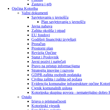
Zastava i grb
Općina Kotoriba
Važni dokumenti
Savjetovanja s javnošću
Plan savjetovanja s javnošću
Javna nabava
Zaštita okoliša i otpad
EU fondovi
Godišnji financijski izvještaji
Proračun
Prostorni plan
Revizija Općine
Statut i Poslovnik
Javni pozivi i natječaji
Pravo na pristup informacijama
Strategija imovine i razvoja
GDPR-zaštita osobnih podataka
Civilna zaštita i zaštita od požara
Evidencija komunalne infrastrukture općine Kotor
Cjenik komunalnih usluga
Kotoripska skupina govora - nematerijalno dobro
Ostalo
Izjava o pristupačnosti
Kotoripski vjesnik