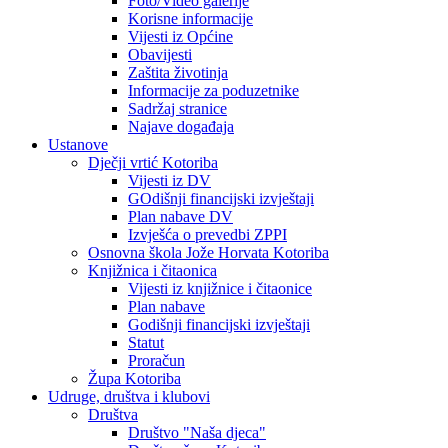
Foto/Video galerije
Korisne informacije
Vijesti iz Općine
Obavijesti
Zaštita životinja
Informacije za poduzetnike
Sadržaj stranice
Najave događaja
Ustanove
Dječji vrtić Kotoriba
Vijesti iz DV
GOdišnji financijski izvještaji
Plan nabave DV
Izvješća o prevedbi ZPPI
Osnovna škola Jože Horvata Kotoriba
Knjižnica i čitaonica
Vijesti iz knjižnice i čitaonice
Plan nabave
Godišnji financijski izvještaji
Statut
Proračun
Župa Kotoriba
Udruge, društva i klubovi
Društva
Društvo "Naša djeca"