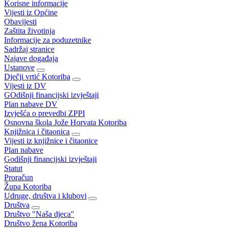
Korisne informacije
Vijesti iz Općine
Obavijesti
Zaštita životinja
Informacije za poduzetnike
Sadržaj stranice
Najave događaja
Ustanove
Dječji vrtić Kotoriba
Vijesti iz DV
GOdišnji financijski izvještaji
Plan nabave DV
Izvješća o prevedbi ZPPI
Osnovna škola Jože Horvata Kotoriba
Knjižnica i čitaonica
Vijesti iz knjižnice i čitaonice
Plan nabave
Godišnji financijski izvještaji
Statut
Proračun
Župa Kotoriba
Udruge, društva i klubovi
Društva
Društvo "Naša djeca"
Društvo žena Kotoriba