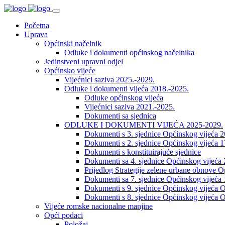
Početna
Uprava
Općinski načelnik
Odluke i dokumenti općinskog načelnika
Jedinstveni upravni odjel
Općinsko vijeće
Vijećnici saziva 2025.-2029.
Odluke i dokumenti vijeća 2018.-2025.
Odluke općinskog vijeća
Vijećnici saziva 2021.-2025.
Dokumenti sa sjednica
ODLUKE I DOKUMENTI VIJEĆA 2025-2029.
Dokumenti s 3. sjednice Općinskog vijeća 
Dokumenti s 2. sjednice Općinskog vijeća 1
Dokumenti s konstituirajuće sjednice
Dokumenti sa 4. sjednice Općinskog vijeća 
Prijedlog Strategije zelene urbane obnove 
Dokumenti sa 7. sjednice Općinskog vijeća 
Dokumenti s 9. sjednice Općinskog vijeća O
Dokumenti s 8. sjednice Općinskog vijeća O
Vijeće romske nacionalne manjine
Opći podaci
Položaj