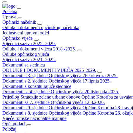
Početna
Uprava
Općinski načelnik
Odluke i dokumenti općinskog načelnika
Jedinstveni upravni odjel
Općinsko vijeće
Vijećnici saziva 2025.-2029.
Odluke i dokumenti vijeća 2018.-2025.
Odluke općinskog vijeća
Vijećnici saziva 2021.-2025.
Dokumenti sa sjednica
ODLUKE I DOKUMENTI VIJEĆA 2025-2029.
Dokumenti s 3. sjednice Općinskog vijeća 26.kolovoza 2025.
Dokumenti s 2. sjednice Općinskog vijeća 17.lipnja 2025.
Dokumenti s konstituirajuće sjednice
Dokumenti sa 4. sjednice Općinskog vijeća 20.listopada 2025.
Prijedlog Strategije zelene urbane obnove Općine Kotoriba za usvaja
Dokumenti sa 7. sjednice Općinskog vijeća 12.3.2026.
Dokumenti s 9. sjednice Općinskog vijeća Općine Kotoriba 28. travn
Dokumenti s 8. sjednice Općinskog vijeća Općine Kotoriba 26. ožujk
Vijeće romske nacionalne manjine
Opći podaci
Položaj