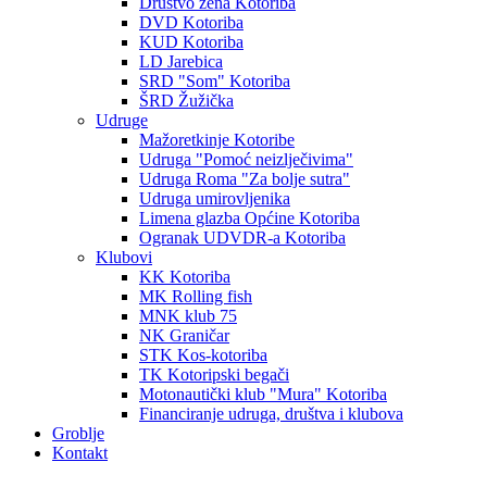
Društvo žena Kotoriba
DVD Kotoriba
KUD Kotoriba
LD Jarebica
SRD "Som" Kotoriba
ŠRD Žužička
Udruge
Mažoretkinje Kotoribe
Udruga "Pomoć neizlječivima"
Udruga Roma "Za bolje sutra"
Udruga umirovljenika
Limena glazba Općine Kotoriba
Ogranak UDVDR-a Kotoriba
Klubovi
KK Kotoriba
MK Rolling fish
MNK klub 75
NK Graničar
STK Kos-kotoriba
TK Kotoripski begači
Motonautički klub "Mura" Kotoriba
Financiranje udruga, društva i klubova
Groblje
Kontakt