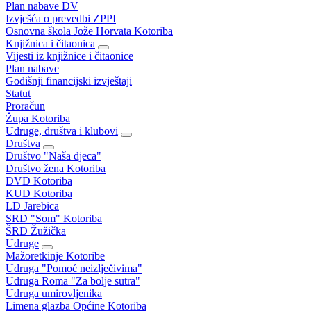
Plan nabave DV
Izvješća o prevedbi ZPPI
Osnovna škola Jože Horvata Kotoriba
Knjižnica i čitaonica
Vijesti iz knjižnice i čitaonice
Plan nabave
Godišnji financijski izvještaji
Statut
Proračun
Župa Kotoriba
Udruge, društva i klubovi
Društva
Društvo "Naša djeca"
Društvo žena Kotoriba
DVD Kotoriba
KUD Kotoriba
LD Jarebica
SRD "Som" Kotoriba
ŠRD Žužička
Udruge
Mažoretkinje Kotoribe
Udruga "Pomoć neizlječivima"
Udruga Roma "Za bolje sutra"
Udruga umirovljenika
Limena glazba Općine Kotoriba