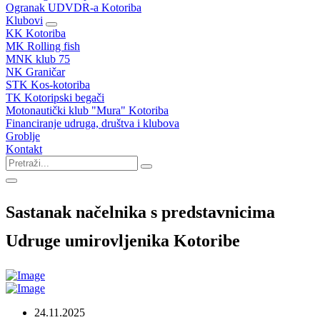
Ogranak UDVDR-a Kotoriba
Klubovi
KK Kotoriba
MK Rolling fish
MNK klub 75
NK Graničar
STK Kos-kotoriba
TK Kotoripski begači
Motonautički klub "Mura" Kotoriba
Financiranje udruga, društva i klubova
Groblje
Kontakt
Sastanak načelnika s predstavnicima
Udruge umirovljenika Kotoribe
24.11.2025