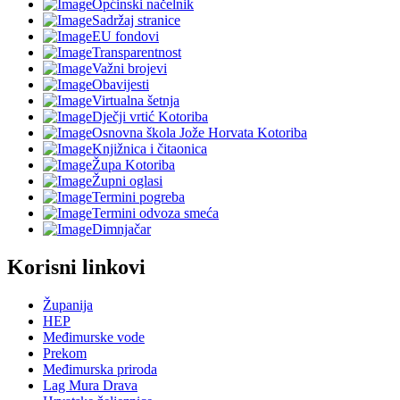
Općinski načelnik
Sadržaj stranice
EU fondovi
Transparentnost
Važni brojevi
Obavijesti
Virtualna šetnja
Dječji vrtić Kotoriba
Osnovna škola Jože Horvata Kotoriba
Knjižnica i čitaonica
Župa Kotoriba
Župni oglasi
Termini pogreba
Termini odvoza smeća
Dimnjačar
Korisni linkovi
Županija
HEP
Međimurske vode
Prekom
Međimurska priroda
Lag Mura Drava