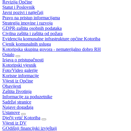
Revizija Općine
Statut i Poslovnik
Javni pozivi i natječaji
Pravo na pristup informacijama
Strategija imovine i razvoja
GDPR-zaštita osobnih podataka
Civilna zaštita i zaštita od požara
Evidencija komunalne infrastrukture općine Kotoriba
Cjenik komunalnih usluga
Kotoripska skupina govora - nematerijalno dobro RH
Ostalo
Izjava o pristupačnosti
Kotoripski vjesnik
Foto/Video galerije
Korisne informacije
Vijesti iz Općine
Obavijesti
Zaštita životinja
Informacije za poduzetnike
Sadržaj stranice
Najave događaja
Ustanove
Dječji vrtić Kotoriba
Vijesti iz DV
GOdišnji financijski izvještaji