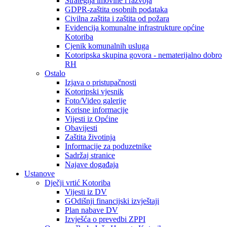
Strategija imovine i razvoja
GDPR-zaštita osobnih podataka
Civilna zaštita i zaštita od požara
Evidencija komunalne infrastrukture općine
Kotoriba
Cjenik komunalnih usluga
Kotoripska skupina govora - nematerijalno dobro
RH
Ostalo
Izjava o pristupačnosti
Kotoripski vjesnik
Foto/Video galerije
Korisne informacije
Vijesti iz Općine
Obavijesti
Zaštita životinja
Informacije za poduzetnike
Sadržaj stranice
Najave događaja
Ustanove
Dječji vrtić Kotoriba
Vijesti iz DV
GOdišnji financijski izvještaji
Plan nabave DV
Izvješća o prevedbi ZPPI