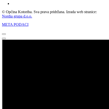
© Općina Kotoriba. Sva prava pridržana. Izrada web stranice:
Nordia grupa d.o.o.
META PODACI