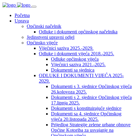
Početna
Uprava
Općinski načelnik
Odluke i dokumenti općinskog načelnika
Jedinstveni upravni odjel
Općinsko vijeće
Vijećnici saziva 2025.-2029.
Odluke i dokumenti vijeća 2018.-2025.
Odluke općinskog vijeća
Vijećnici saziva 2021.-2025.
Dokumenti sa sjednica
ODLUKE I DOKUMENTI VIJEĆA 2025-
2029.
Dokumenti s 3. sjednice Općinskog vijeća
26.kolovoza 2025.
Dokumenti s 2. sjednice Općinskog vijeća
17.lipnja 2025.
Dokumenti s konstituirajuće sjednice
Dokumenti sa 4. sjednice Općinskog
vijeća 20.listopada 2025.
Prijedlog Strategije zelene urbane obnove
Općine Kotoriba za usvajanje na
Općinskom vijeću