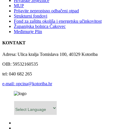
Hrvatske željeznice
MUP
Prijavite nepropisno odbačeni otpad
Strukturni fondovi
Fond za zaštitu okoliša i energetsku učinkovitost
Županijska bolnica Čakovec
Međimurje Plin
KONTAKT
Adresa: Ulica kralja Tomislava 100, 40329 Kotoriba
OIB: 59532160535
tel: 040 682 265
e-mail: opcina@kotoriba.hr
Powered by