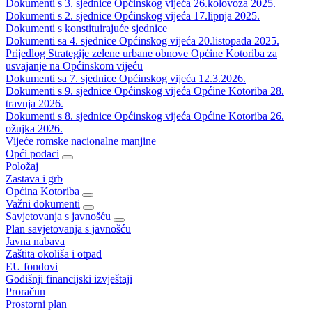
Dokumenti s 3. sjednice Općinskog vijeća 26.kolovoza 2025.
Dokumenti s 2. sjednice Općinskog vijeća 17.lipnja 2025.
Dokumenti s konstituirajuće sjednice
Dokumenti sa 4. sjednice Općinskog vijeća 20.listopada 2025.
Prijedlog Strategije zelene urbane obnove Općine Kotoriba za
usvajanje na Općinskom vijeću
Dokumenti sa 7. sjednice Općinskog vijeća 12.3.2026.
Dokumenti s 9. sjednice Općinskog vijeća Općine Kotoriba 28.
travnja 2026.
Dokumenti s 8. sjednice Općinskog vijeća Općine Kotoriba 26.
ožujka 2026.
Vijeće romske nacionalne manjine
Opći podaci
Položaj
Zastava i grb
Općina Kotoriba
Važni dokumenti
Savjetovanja s javnošću
Plan savjetovanja s javnošću
Javna nabava
Zaštita okoliša i otpad
EU fondovi
Godišnji financijski izvještaji
Proračun
Prostorni plan