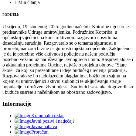
1 Min čitanja
PODIJELI:
U srijedu, 19. studenog 2025. godine načelnik Kotoribe ugostio je
predstavnike Udruge umirovljenika, Podružnice Kotoriba, u
općinskoj vijećnici na konstruktivnom razgovoru i osvrtu na
dosadašnju suradnju. Razgovaralo se o temama sigurnosti u
prometu, nadzora brzine i sigurnosti mještana općenito. Zaključeno
je da je potrebno više aktivnosti policije na našem području,
posebno vezano uz narušavanje javnog reda i mira. Raspravljalo se i
o aktualnim projektima Općine, najviše o projektu obnove "Stare
škole" za koji su prezentirane i ideje budućeg uređenja prostorija.
Razgovaralo se i o nadolazećim blagdanima, božićnom sajmu na
kojem su umirovljenici aktivni sudionici te uključivanju starije
populacije u društveni život mjesta. Sudionici sastanka dogovorili su
i buduće susrete s načelnikom na obostrano zadovoljstvo.
Informacije
Komunalni redar
Javni pozivi i natječaji
Javna nabava
Proračun