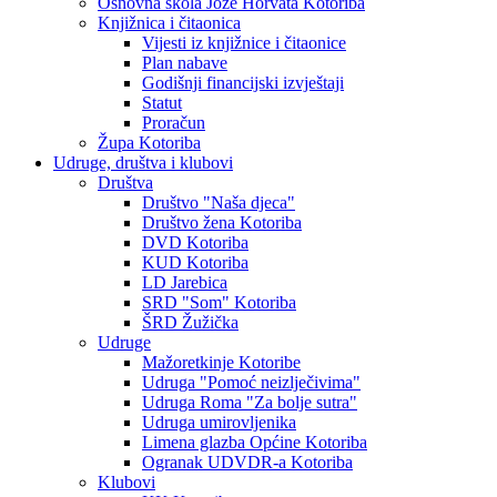
Osnovna škola Jože Horvata Kotoriba
Knjižnica i čitaonica
Vijesti iz knjižnice i čitaonice
Plan nabave
Godišnji financijski izvještaji
Statut
Proračun
Župa Kotoriba
Udruge, društva i klubovi
Društva
Društvo "Naša djeca"
Društvo žena Kotoriba
DVD Kotoriba
KUD Kotoriba
LD Jarebica
SRD "Som" Kotoriba
ŠRD Žužička
Udruge
Mažoretkinje Kotoribe
Udruga "Pomoć neizlječivima"
Udruga Roma "Za bolje sutra"
Udruga umirovljenika
Limena glazba Općine Kotoriba
Ogranak UDVDR-a Kotoriba
Klubovi