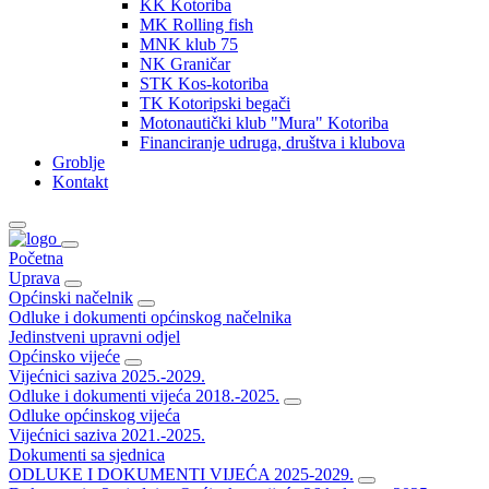
KK Kotoriba
MK Rolling fish
MNK klub 75
NK Graničar
STK Kos-kotoriba
TK Kotoripski begači
Motonautički klub "Mura" Kotoriba
Financiranje udruga, društva i klubova
Groblje
Kontakt
Početna
Uprava
Općinski načelnik
Odluke i dokumenti općinskog načelnika
Jedinstveni upravni odjel
Općinsko vijeće
Vijećnici saziva 2025.-2029.
Odluke i dokumenti vijeća 2018.-2025.
Odluke općinskog vijeća
Vijećnici saziva 2021.-2025.
Dokumenti sa sjednica
ODLUKE I DOKUMENTI VIJEĆA 2025-2029.