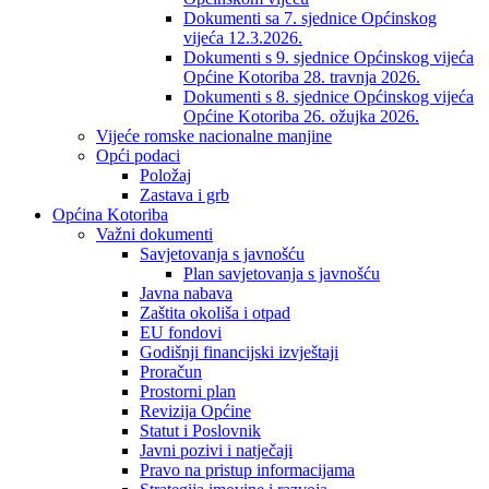
Dokumenti sa 7. sjednice Općinskog
vijeća 12.3.2026.
Dokumenti s 9. sjednice Općinskog vijeća
Općine Kotoriba 28. travnja 2026.
Dokumenti s 8. sjednice Općinskog vijeća
Općine Kotoriba 26. ožujka 2026.
Vijeće romske nacionalne manjine
Opći podaci
Položaj
Zastava i grb
Općina Kotoriba
Važni dokumenti
Savjetovanja s javnošću
Plan savjetovanja s javnošću
Javna nabava
Zaštita okoliša i otpad
EU fondovi
Godišnji financijski izvještaji
Proračun
Prostorni plan
Revizija Općine
Statut i Poslovnik
Javni pozivi i natječaji
Pravo na pristup informacijama