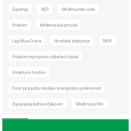
Županija
HEP
Međimurske vode
Prekom
Međimurska priroda
Lag Mura Drava
Hrvatske željeznice
MUP
Prijavite nepropisno odbačeni otpad
Strukturni fondovi
Fond za zaštitu okoliša i energetsku učinkovitost
Županijska bolnica Čakovec
Međimurje Plin