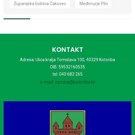
Županijska bolnica Čakovec
Međimurje Plin
KONTAKT
Adresa: Ulica kralja Tomislava 100, 40329 Kotoriba
OIB: 59532160535
tel: 040 682 265
e-mail: opcina@kotoriba.hr