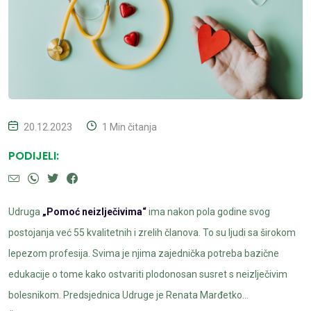
20.12.2023
1 Min čitanja
PODIJELI:
Udruga
„Pomoć neizlječivima“
ima nakon pola godine svog
postojanja već 55 kvalitetnih i zrelih članova. To su ljudi sa širokom
lepezom profesija. Svima je njima zajednička potreba bazične
edukacije o tome kako ostvariti plodonosan susret s neizlječivim
bolesnikom. Predsjednica Udruge je Renata Marđetko...