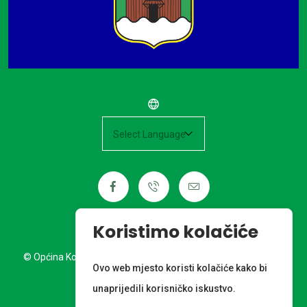
Powered by
Koristimo kolačiće
© Općina Kotoriba. Sva prava pridržana. Izrada web stranice:
Ovo web mjesto koristi kolačiće kako bi
Nordia grupa d.o.o.
unaprijedili korisničko iskustvo.
META PODACI