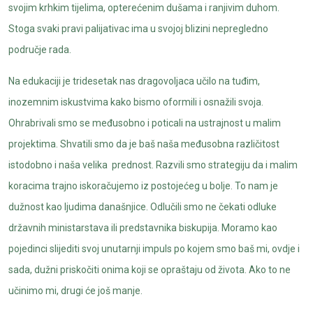
svojim krhkim tijelima, opterećenim dušama i ranjivim duhom.
Stoga svaki pravi palijativac ima u svojoj blizini nepregledno
područje rada.
Na edukaciji je tridesetak nas dragovoljaca učilo na tuđim,
inozemnim iskustvima kako bismo oformili i osnažili svoja.
Ohrabrivali smo se međusobno i poticali na ustrajnost u malim
projektima. Shvatili smo da je baš naša međusobna različitost
istodobno i naša velika prednost. Razvili smo strategiju da i malim
koracima trajno iskoračujemo iz postojećeg u bolje. To nam je
dužnost kao ljudima današnjice. Odlučili smo ne čekati odluke
državnih ministarstava ili predstavnika biskupija. Moramo kao
pojedinci slijediti svoj unutarnji impuls po kojem smo baš mi, ovdje i
sada, dužni priskočiti onima koji se opraštaju od života. Ako to ne
učinimo mi, drugi će još manje.