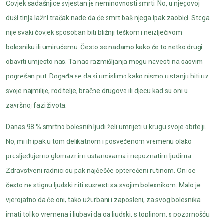
Čovjek sadašnjice svjestan je neminovnosti smrti. No, u njegovoj
duši tinja lažni tračak nade da će smrt baš njega ipak zaobići. Stoga
nije svaki čovjek sposoban biti bližnji teškom i neizlječivom
bolesniku ili umirućemu. Često se nadamo kako će to netko drugi
obaviti umjesto nas. Ta nas razmišljanja mogu navesti na sasvim
pogrešan put. Događa se da si umislimo kako nismo u stanju biti uz
svoje najmilije, roditelje, bračne drugove ili djecu kad su oni u
završnoj fazi života.
Danas 98 % smrtno bolesnih ljudi želi umrijeti u krugu svoje obitelji.
No, mi ih ipak u tom delikatnom i posvećenom vremenu olako
prosljeđujemo glomaznim ustanovama i nepoznatim ljudima.
Zdravstveni radnici su pak najčešće opterećeni rutinom. Oni se
često ne stignu ljudski niti susresti sa svojim bolesnikom. Malo je
vjerojatno da će oni, tako užurbani i zaposleni, za svog bolesnika
imati toliko vremena i ljubavi da ga ljudski, s toplinom, s pozornošću