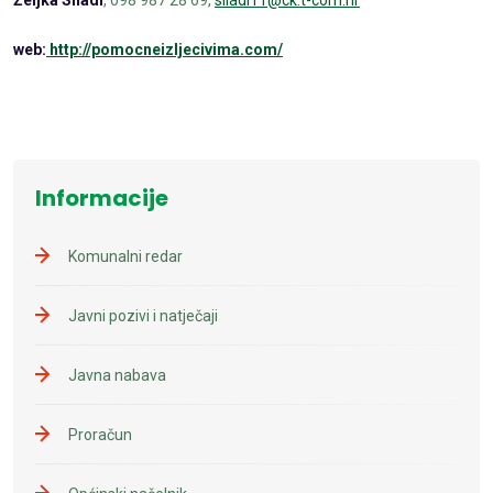
web:
http://pomocneizljecivima.com/
Informacije
Komunalni redar
Javni pozivi i natječaji
Javna nabava
Proračun