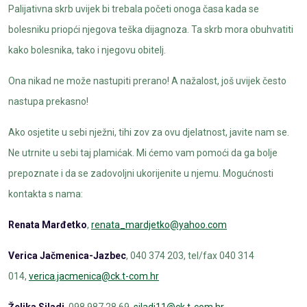
Palijativna skrb uvijek bi trebala početi onoga časa kada se
bolesniku priopći njegova teška dijagnoza. Ta skrb mora obuhvatiti
kako bolesnika, tako i njegovu obitelj.
Ona nikad ne može nastupiti prerano! A nažalost, još uvijek često
nastupa prekasno!
Ako osjetite u sebi nježni, tihi zov za ovu djelatnost, javite nam se.
Ne utrnite u sebi taj plamićak. Mi ćemo vam pomoći da ga bolje
prepoznate i da se zadovoljni ukorijenite u njemu. Mogućnosti
kontakta s nama:
Renata Marđetko
,
renata_mardjetko@yahoo.com
Verica Jačmenica-Jazbec
, 040 374 203, tel/fax 040 314
014,
verica.jacmenica@ck.t-com.hr
Željka Siladi
, 098 987 28 69,
siladi11@ck.t-com.hr