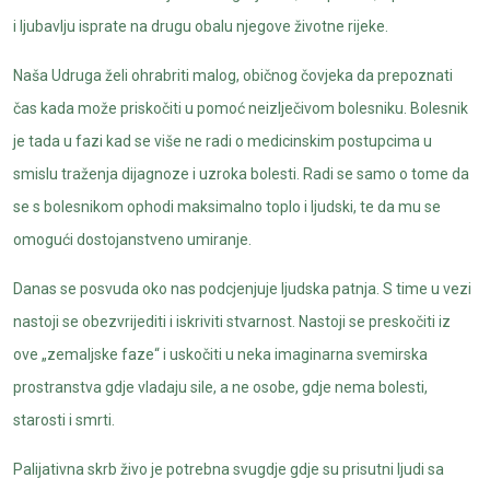
i ljubavlju isprate na drugu obalu njegove životne rijeke.
Naša Udruga želi ohrabriti malog, običnog čovjeka da prepoznati
čas kada može priskočiti u pomoć neizlječivom bolesniku. Bolesnik
je tada u fazi kad se više ne radi o medicinskim postupcima u
smislu traženja dijagnoze i uzroka bolesti. Radi se samo o tome da
se s bolesnikom ophodi maksimalno toplo i ljudski, te da mu se
omogući dostojanstveno umiranje.
Danas se posvuda oko nas podcjenjuje ljudska patnja. S time u vezi
nastoji se obezvrijediti i iskriviti stvarnost. Nastoji se preskočiti iz
ove „zemaljske faze“ i uskočiti u neka imaginarna svemirska
prostranstva gdje vladaju sile, a ne osobe, gdje nema bolesti,
starosti i smrti.
Palijativna skrb živo je potrebna svugdje gdje su prisutni ljudi sa