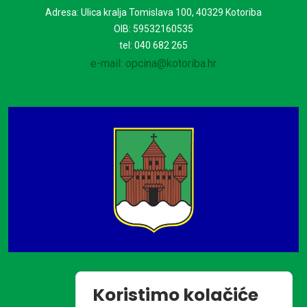
Adresa: Ulica kralja Tomislava 100, 40329 Kotoriba
OIB: 59532160535
tel: 040 682 265
e-mail: opcina@kotoriba.hr
Koristimo kolačiće