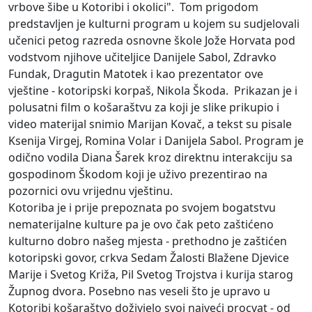
vrbove šibe u Kotoribi i okolici". Tom prigodom
predstavljen je kulturni program u kojem su sudjelovali
učenici petog razreda osnovne škole Jože Horvata pod
vodstvom njihove učiteljice Danijele Sabol, Zdravko
Fundak, Dragutin Matotek i kao prezentator ove
vještine - kotoripski korpaš, Nikola Škoda. Prikazan je i
polusatni film o košaraštvu za koji je slike prikupio i
video materijal snimio Marijan Kovač, a tekst su pisale
Ksenija Virgej, Romina Volar i Danijela Sabol. Program je
odično vodila Diana Šarek kroz direktnu interakciju sa
gospodinom Škodom koji je uživo prezentirao na
pozornici ovu vrijednu vještinu.
Kotoriba je i prije prepoznata po svojem bogatstvu
nematerijalne kulture pa je ovo čak peto zaštićeno
kulturno dobro našeg mjesta - prethodno je zaštićen
kotoripski govor, crkva Sedam Žalosti Blažene Djevice
Marije i Svetog Križa, Pil Svetog Trojstva i kurija starog
Župnog dvora. Posebno nas veseli što je upravo u
Kotoribi košaraštvo doživjelo svoj najveći procvat - od