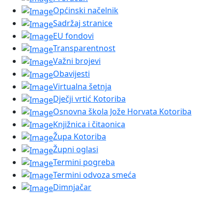
Općinski načelnik
Sadržaj stranice
EU fondovi
Transparentnost
Važni brojevi
Obavijesti
Virtualna šetnja
Dječji vrtić Kotoriba
Osnovna škola Jože Horvata Kotoriba
Knjižnica i čitaonica
Župa Kotoriba
Župni oglasi
Termini pogreba
Termini odvoza smeća
Dimnjačar