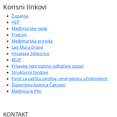
Korisni linkovi
Županija
HEP
Međimurske vode
Prekom
Međimurska priroda
Lag Mura Drava
Hrvatske željeznice
MUP
Prijavite nepropisno odbačeni otpad
Strukturni fondovi
Fond za zaštitu okoliša i energetsku učinkovitost
Županijska bolnica Čakovec
Međimurje Plin
KONTAKT