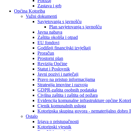
Položaj
Zastava i grb
Općina Kotoriba
Važni dokumenti
Savjetovanja s javnošću
Plan savjetovanja s javnošću
Javna nabava
Zaštita okoliša i otpad
EU fondovi
Godišnji financijski izvještaji
Proračun
Prostorni plan
Revizija Općine
Statut i Poslovnik
Javni pozivi i natječaji
Pravo na pristup informacijama
Strategija imovine i razvoja
GDPR-zaštita osobnih podataka
Civilna zaštita i zaštita od požara
Evidencija komunalne infrastrukture općine Kotor
Cjenik komunalnih usluga
Kotoripska skupina govora - nematerijalno dobro
Ostalo
Izjava o pristupačnosti
Kotoripski vjesnik