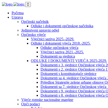
Početna
Uprava
Općinski načelnik
Odluke i dokumenti općinskog načelnika
Jedinstveni upravni odjel
Općinsko vijeće
Vijećnici saziva 2025.-2029.
Odluke i dokumenti vijeća 2018.-2025.
Odluke općinskog vijeća
Vijećnici saziva 2021.-2025.
Dokumenti sa sjednica
ODLUKE I DOKUMENTI VIJEĆA 2025-2029.
Dokumenti s 3. sjednice Općinskog vijeća 
Dokumenti s 2. sjednice Općinskog vijeća 1
Dokumenti s konstituirajuće sjednice
Dokumenti sa 4. sjednice Općinskog vijeća 
Prijedlog Strategije zelene urbane obnove 
Dokumenti sa 7. sjednice Općinskog vijeća 
Dokumenti s 9. sjednice Općinskog vijeća O
Dokumenti s 8. sjednice Općinskog vijeća O
Vijeće romske nacionalne manjine
Opći podaci