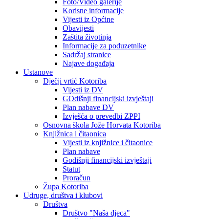
Foto/Video galerije
Korisne informacije
Vijesti iz Općine
Obavijesti
Zaštita životinja
Informacije za poduzetnike
Sadržaj stranice
Najave događaja
Ustanove
Dječji vrtić Kotoriba
Vijesti iz DV
GOdišnji financijski izvještaji
Plan nabave DV
Izvješća o prevedbi ZPPI
Osnovna škola Jože Horvata Kotoriba
Knjižnica i čitaonica
Vijesti iz knjižnice i čitaonice
Plan nabave
Godišnji financijski izvještaji
Statut
Proračun
Župa Kotoriba
Udruge, društva i klubovi
Društva
Društvo "Naša djeca"