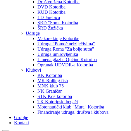
Društvo žena Kotoriba
DVD Kotoriba
KUD Kotoriba
LD Jarebica
SRD "Som" Kotoriba
ŠRD Žužička
Udruge
Mažoretkinje Kotoribe
Udruga "Pomoć neizlječivima"
Udruga Roma "Za bolje sutra"
Udruga umirovljenika
Limena glazba Općine Kotoriba
Ogranak UDVDR-a Kotoriba
Klubovi
KK Kotoriba
MK Rolling fish
MNK klub 75
NK Graničar
STK Kos-kotoriba
TK Kotoripski begači
Motonautički klub "Mura" Kotoriba
Financiranje udruga, društva i klubova
Groblje
Kontakt