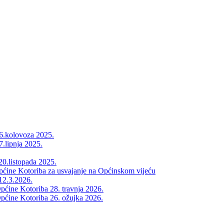
26.kolovoza 2025.
7.lipnja 2025.
20.listopada 2025.
Općine Kotoriba za usvajanje na Općinskom vijeću
12.3.2026.
pćine Kotoriba 28. travnja 2026.
pćine Kotoriba 26. ožujka 2026.