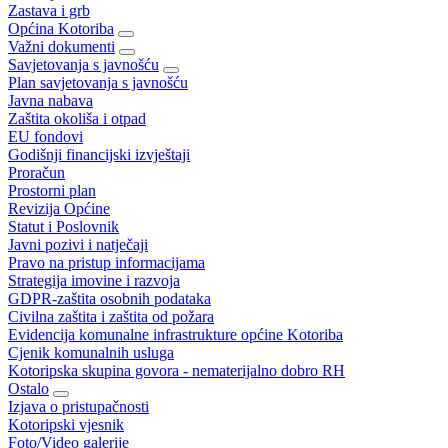
Zastava i grb
Općina Kotoriba
Važni dokumenti
Savjetovanja s javnošću
Plan savjetovanja s javnošću
Javna nabava
Zaštita okoliša i otpad
EU fondovi
Godišnji financijski izvještaji
Proračun
Prostorni plan
Revizija Općine
Statut i Poslovnik
Javni pozivi i natječaji
Pravo na pristup informacijama
Strategija imovine i razvoja
GDPR-zaštita osobnih podataka
Civilna zaštita i zaštita od požara
Evidencija komunalne infrastrukture općine Kotoriba
Cjenik komunalnih usluga
Kotoripska skupina govora - nematerijalno dobro RH
Ostalo
Izjava o pristupačnosti
Kotoripski vjesnik
Foto/Video galerije