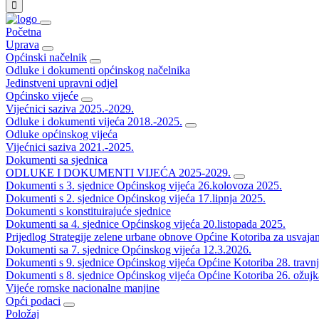
Početna
Uprava
Općinski načelnik
Odluke i dokumenti općinskog načelnika
Jedinstveni upravni odjel
Općinsko vijeće
Vijećnici saziva 2025.-2029.
Odluke i dokumenti vijeća 2018.-2025.
Odluke općinskog vijeća
Vijećnici saziva 2021.-2025.
Dokumenti sa sjednica
ODLUKE I DOKUMENTI VIJEĆA 2025-2029.
Dokumenti s 3. sjednice Općinskog vijeća 26.kolovoza 2025.
Dokumenti s 2. sjednice Općinskog vijeća 17.lipnja 2025.
Dokumenti s konstituirajuće sjednice
Dokumenti sa 4. sjednice Općinskog vijeća 20.listopada 2025.
Prijedlog Strategije zelene urbane obnove Općine Kotoriba za usvaja
Dokumenti sa 7. sjednice Općinskog vijeća 12.3.2026.
Dokumenti s 9. sjednice Općinskog vijeća Općine Kotoriba 28. travn
Dokumenti s 8. sjednice Općinskog vijeća Općine Kotoriba 26. ožujk
Vijeće romske nacionalne manjine
Opći podaci
Položaj