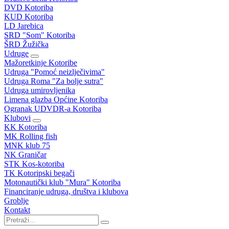
DVD Kotoriba
KUD Kotoriba
LD Jarebica
SRD "Som" Kotoriba
ŠRD Žužička
Udruge
Mažoretkinje Kotoribe
Udruga "Pomoć neizlječivima"
Udruga Roma "Za bolje sutra"
Udruga umirovljenika
Limena glazba Općine Kotoriba
Ogranak UDVDR-a Kotoriba
Klubovi
KK Kotoriba
MK Rolling fish
MNK klub 75
NK Graničar
STK Kos-kotoriba
TK Kotoripski begači
Motonautički klub "Mura" Kotoriba
Financiranje udruga, društva i klubova
Groblje
Kontakt