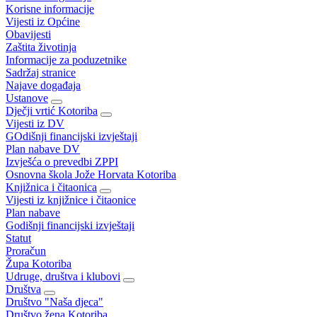
Korisne informacije
Vijesti iz Općine
Obavijesti
Zaštita životinja
Informacije za poduzetnike
Sadržaj stranice
Najave događaja
Ustanove
Dječji vrtić Kotoriba
Vijesti iz DV
GOdišnji financijski izvještaji
Plan nabave DV
Izvješća o prevedbi ZPPI
Osnovna škola Jože Horvata Kotoriba
Knjižnica i čitaonica
Vijesti iz knjižnice i čitaonice
Plan nabave
Godišnji financijski izvještaji
Statut
Proračun
Župa Kotoriba
Udruge, društva i klubovi
Društva
Društvo "Naša djeca"
Društvo žena Kotoriba