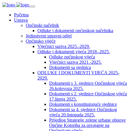
Početna
Uprava
Općinski načelnik
Odluke i dokumenti općinskog načelnika
Jedinstveni upravni odjel
Općinsko vijeće
Vijećnici saziva 2025.-2029.
Odluke i dokumenti vijeća 2018.-2025.
Odluke općinskog vijeća
Vijećnici saziva 2021.-2025.
Dokumenti sa sjednica
ODLUKE I DOKUMENTI VIJEĆA 2025-
2029.
Dokumenti s 3. sjednice Općinskog vijeća
26.kolovoza 2025.
Dokumenti s 2. sjednice Općinskog vijeća
17.lipnja 2025.
Dokumenti s konstituirajuće sjednice
Dokumenti sa 4. sjednice Općinskog
vijeća 20.listopada 2025.
Prijedlog Strategije zelene urbane obnove
Općine Kotoriba za usvajanje na
Općinskom vijeću