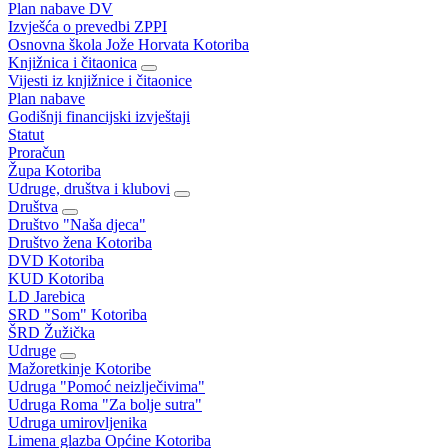
Plan nabave DV
Izvješća o prevedbi ZPPI
Osnovna škola Jože Horvata Kotoriba
Knjižnica i čitaonica
Vijesti iz knjižnice i čitaonice
Plan nabave
Godišnji financijski izvještaji
Statut
Proračun
Župa Kotoriba
Udruge, društva i klubovi
Društva
Društvo "Naša djeca"
Društvo žena Kotoriba
DVD Kotoriba
KUD Kotoriba
LD Jarebica
SRD "Som" Kotoriba
ŠRD Žužička
Udruge
Mažoretkinje Kotoribe
Udruga "Pomoć neizlječivima"
Udruga Roma "Za bolje sutra"
Udruga umirovljenika
Limena glazba Općine Kotoriba