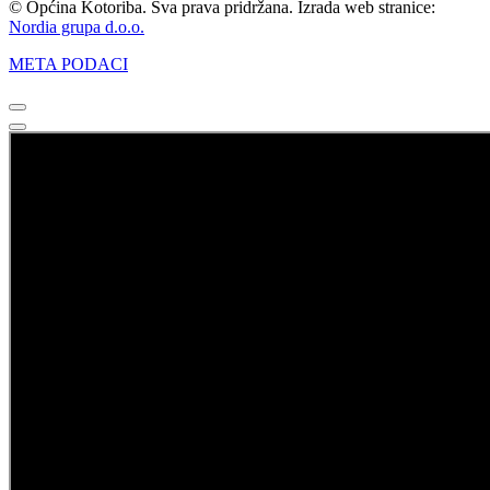
© Općina Kotoriba. Sva prava pridržana. Izrada web stranice:
Nordia grupa d.o.o.
META PODACI