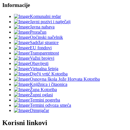
Informacije
Komunalni redar
Javni pozivi i natječaji
Javna nabava
Proračun
Općinski načelnik
Sadržaj stranice
EU fondovi
Transparentnost
Važni brojevi
Obavijesti
Virtualna šetnja
Dječji vrtić Kotoriba
Osnovna škola Jože Horvata Kotoriba
Knjižnica i čitaonica
Župa Kotoriba
Župni oglasi
Termini pogreba
Termini odvoza smeća
Dimnjačar
Korisni linkovi