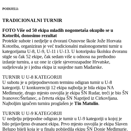
PODIJELI:
TRADICIONALNI TURNIR
FOTO Više od 50 ekipa mladih nogometaša okupilo se u
Kotoribi, donosimo rezultat
Protekle subote i nedjelje u dvorani Osnovne škole Jože Horvata
Kotoriba, organiziran je već tradicionalni malonogometni turnir u
kategorijama U-8, U-9, U-11 i U-13. U kotoripsku školsku dvoranu
stigle su čak 52 ekipe, čak sedam više u odnosu na prethodno
izdanje turnira, a uz one iz cijele sjeverozapadne Hrvatske,
sudjelovala je i jedna ekipa iz susjedne nam Mađarske.
TURNIR U U-8 KATEGORIJI
U subotu je u prijepodnevnom terminu odigran turnir u U-8
kategoriji. U konkurenciji 12 ekipa najbolja je bila ekipa NA
Međimurje, drugo mjesto osvojila je ekipa ŠN Rudar, treći je bio ŠN
Ivanovec/Štefanec, a četvrta ekipa ŠN Naprijed iz Cirkovljana.
Najboljim igračem turnira proglašen je
Tin
Matulin
.
TURNIR U U-9 KATEGORIJI
U nedjelju prijepodne odigran je turnir u U-9 kategoriji u kojoj je
bilo prijavljeno dvanaest ekipa. Prvo mjesto osvojila je ekipa Slaven
Belupo bijeli koja je u finalu pobijedila ekipu ŠN Donje Međimurje.