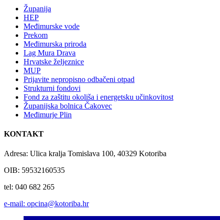
Županija
HEP
Međimurske vode
Prekom
Međimurska priroda
Lag Mura Drava
Hrvatske željeznice
MUP
Prijavite nepropisno odbačeni otpad
Strukturni fondovi
Fond za zaštitu okoliša i energetsku učinkovitost
Županijska bolnica Čakovec
Međimurje Plin
KONTAKT
Adresa: Ulica kralja Tomislava 100, 40329 Kotoriba
OIB: 59532160535
tel: 040 682 265
e-mail: opcina@kotoriba.hr