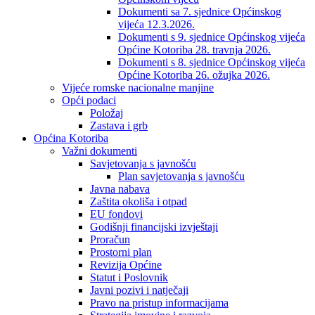
Dokumenti sa 7. sjednice Općinskog
vijeća 12.3.2026.
Dokumenti s 9. sjednice Općinskog vijeća
Općine Kotoriba 28. travnja 2026.
Dokumenti s 8. sjednice Općinskog vijeća
Općine Kotoriba 26. ožujka 2026.
Vijeće romske nacionalne manjine
Opći podaci
Položaj
Zastava i grb
Općina Kotoriba
Važni dokumenti
Savjetovanja s javnošću
Plan savjetovanja s javnošću
Javna nabava
Zaštita okoliša i otpad
EU fondovi
Godišnji financijski izvještaji
Proračun
Prostorni plan
Revizija Općine
Statut i Poslovnik
Javni pozivi i natječaji
Pravo na pristup informacijama