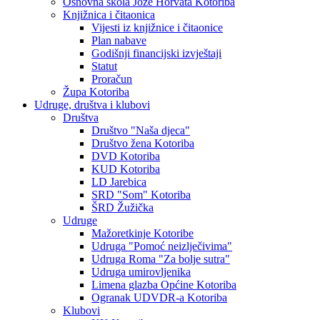
Osnovna škola Jože Horvata Kotoriba
Knjižnica i čitaonica
Vijesti iz knjižnice i čitaonice
Plan nabave
Godišnji financijski izvještaji
Statut
Proračun
Župa Kotoriba
Udruge, društva i klubovi
Društva
Društvo "Naša djeca"
Društvo žena Kotoriba
DVD Kotoriba
KUD Kotoriba
LD Jarebica
SRD "Som" Kotoriba
ŠRD Žužička
Udruge
Mažoretkinje Kotoribe
Udruga "Pomoć neizlječivima"
Udruga Roma "Za bolje sutra"
Udruga umirovljenika
Limena glazba Općine Kotoriba
Ogranak UDVDR-a Kotoriba
Klubovi