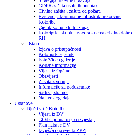
Strategija imovine i razvoja
GDPR-zaštita osobnih podataka
Civilna zaštita i zaštita od požara
Evidencija komunalne infrastrukture općine
Kotoriba
Cjenik komunalnih usluga
Kotoripska skupina govora - nematerijalno dobro
RH
Ostalo
Izjava o pristupačnosti
Kotoripski vjesnik
Foto/Video galerije
Korisne informacije
Vijesti iz Općine
Obavijesti
Zaštita životinja
Informacije za poduzetnike
Sadržaj stranice
Najave događaja
Ustanove
Dječji vrtić Kotoriba
Vijesti iz DV
GOdišnji financijski izvještaji
Plan nabave DV
Izvješća o prevedbi ZPPI