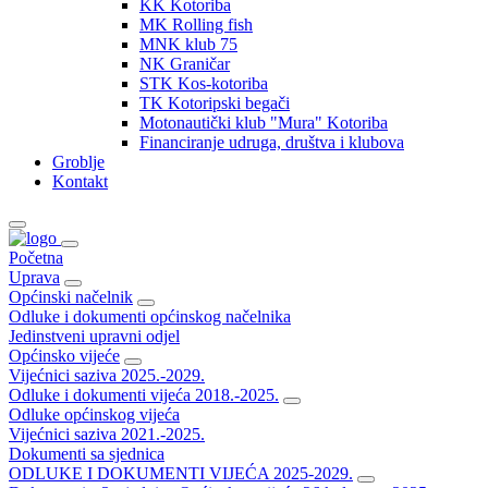
KK Kotoriba
MK Rolling fish
MNK klub 75
NK Graničar
STK Kos-kotoriba
TK Kotoripski begači
Motonautički klub "Mura" Kotoriba
Financiranje udruga, društva i klubova
Groblje
Kontakt
Početna
Uprava
Općinski načelnik
Odluke i dokumenti općinskog načelnika
Jedinstveni upravni odjel
Općinsko vijeće
Vijećnici saziva 2025.-2029.
Odluke i dokumenti vijeća 2018.-2025.
Odluke općinskog vijeća
Vijećnici saziva 2021.-2025.
Dokumenti sa sjednica
ODLUKE I DOKUMENTI VIJEĆA 2025-2029.