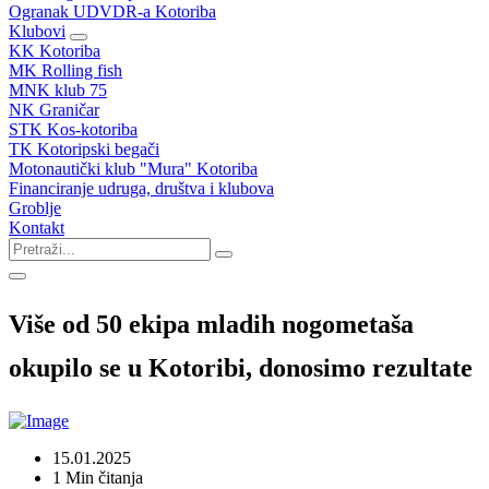
Ogranak UDVDR-a Kotoriba
Klubovi
KK Kotoriba
MK Rolling fish
MNK klub 75
NK Graničar
STK Kos-kotoriba
TK Kotoripski begači
Motonautički klub "Mura" Kotoriba
Financiranje udruga, društva i klubova
Groblje
Kontakt
Više od 50 ekipa mladih nogometaša
okupilo se u Kotoribi, donosimo rezultate
15.01.2025
1 Min čitanja