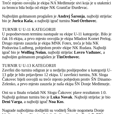
Treće mjesto osvojila je ekipa NA Međimurje sivi koja je u utakmici
za broncu bila bolja od ekipe NK Graničar Đurđevac.
Najboljim golmanom proglašen je
Andrej
Šaronja
, najbolji strijelac
bio je
Jurica
Kaša
, a najbolji igrač turnira
Noel
Orehovec
.
TURNIR U U-11 KATEGORIJI
U popodnevnom terminu nastupale su ekipe U-11 kategorije. Bilo je
čak 16 ekipa, a prvo mjesto osvojila je ekipa Mladost Komet Prelog.
Drugo mjesto zauzela je ekipa MNK Fotex, treća je bila NK
Podravina Ludbreg, pobjedom protiv ekipe NK Rudara. Najbolji
igrač bio je
Wolfing
Nolan
, najbolji strijelac
Lovro
Vađunec
, a
najboljim golmanom proglašen je
Tin
Orehovec
.
TURNIR U U-13 KATEGORIJI
Završni dio turnira odigran je u nedjelju poslijepodne u kategoriji U-
13 gdje je bilo prijavljeno 12 ekipa. U završnici turnira, NK Sloga
Čakovec bijeli osvojili su treće mjesto pobjedom protiv ŠN Dinamo-
Zelenko, a prvo mjesto zauzela je naša ekipa ŠN Donje Međimurje.
Oni su u finalu svladali NK Slogu Čakovec plave rezultatom 1:0.
Najbolji golman turnira bio je
Luka
Novak
. Najbolji strijelac je bio
Deni
Varga
, a najbolji igrač
Noa
Kos
.
Nagrade najboljima dodijelili su voditelj Škole nogometa Donje