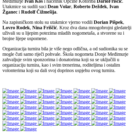
Međimurje
Ivan
Kos
i načelnik Općine Kotoriba
Dario
Friščić
.
Utakmice su sudili suci
Dean
Volar
,
Roberto
Dežđek
,
Ivan
Žganec
i
Rudolf
Čižmešija
.
Na zapisničkom stolu su utakmice vjerno vodili
Dorian
Pišpek
,
Lovro
Rodek
,
Nina
Friščić
. Kroz dva dana mnogobrojni gledatelji
uživali su u lijepim potezima mladih nogometaša, a stvorene su i
brojne lijepe uspomene.
Organizacija turnira bila je više nego odlična, a od sudionika su se
mogle čuti samo riječi pohvale. Škola nogometa Donje Međimurje
zahvaljuje svim sponzorima i donatorima koji su se uključili u
organizaciju turnira, kao i svim trenerima, roditeljima i ostalim
volonterima koji su dali svoj doprinos uspjehu ovog turnira.