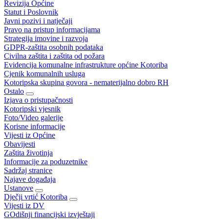
Revizija Općine
Statut i Poslovnik
Javni pozivi i natječaji
Pravo na pristup informacijama
Strategija imovine i razvoja
GDPR-zaštita osobnih podataka
Civilna zaštita i zaštita od požara
Evidencija komunalne infrastrukture općine Kotoriba
Cjenik komunalnih usluga
Kotoripska skupina govora - nematerijalno dobro RH
Ostalo
Izjava o pristupačnosti
Kotoripski vjesnik
Foto/Video galerije
Korisne informacije
Vijesti iz Općine
Obavijesti
Zaštita životinja
Informacije za poduzetnike
Sadržaj stranice
Najave događaja
Ustanove
Dječji vrtić Kotoriba
Vijesti iz DV
GOdišnji financijski izvještaji