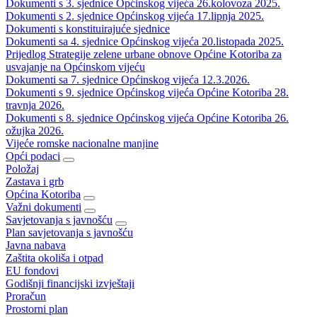
Dokumenti s 3. sjednice Općinskog vijeća 26.kolovoza 2025.
Dokumenti s 2. sjednice Općinskog vijeća 17.lipnja 2025.
Dokumenti s konstituirajuće sjednice
Dokumenti sa 4. sjednice Općinskog vijeća 20.listopada 2025.
Prijedlog Strategije zelene urbane obnove Općine Kotoriba za
usvajanje na Općinskom vijeću
Dokumenti sa 7. sjednice Općinskog vijeća 12.3.2026.
Dokumenti s 9. sjednice Općinskog vijeća Općine Kotoriba 28.
travnja 2026.
Dokumenti s 8. sjednice Općinskog vijeća Općine Kotoriba 26.
ožujka 2026.
Vijeće romske nacionalne manjine
Opći podaci
Položaj
Zastava i grb
Općina Kotoriba
Važni dokumenti
Savjetovanja s javnošću
Plan savjetovanja s javnošću
Javna nabava
Zaštita okoliša i otpad
EU fondovi
Godišnji financijski izvještaji
Proračun
Prostorni plan