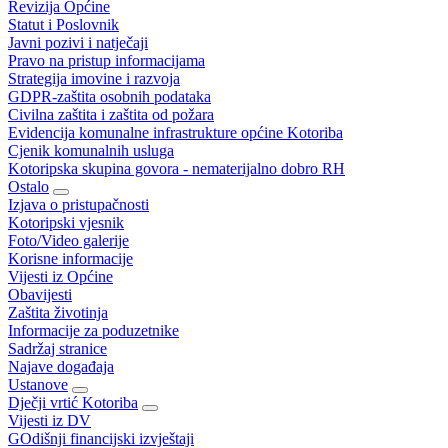
Revizija Općine
Statut i Poslovnik
Javni pozivi i natječaji
Pravo na pristup informacijama
Strategija imovine i razvoja
GDPR-zaštita osobnih podataka
Civilna zaštita i zaštita od požara
Evidencija komunalne infrastrukture općine Kotoriba
Cjenik komunalnih usluga
Kotoripska skupina govora - nematerijalno dobro RH
Ostalo
Izjava o pristupačnosti
Kotoripski vjesnik
Foto/Video galerije
Korisne informacije
Vijesti iz Općine
Obavijesti
Zaštita životinja
Informacije za poduzetnike
Sadržaj stranice
Najave događaja
Ustanove
Dječji vrtić Kotoriba
Vijesti iz DV
GOdišnji financijski izvještaji