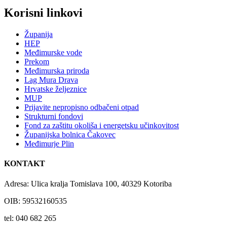
Korisni linkovi
Županija
HEP
Međimurske vode
Prekom
Međimurska priroda
Lag Mura Drava
Hrvatske željeznice
MUP
Prijavite nepropisno odbačeni otpad
Strukturni fondovi
Fond za zaštitu okoliša i energetsku učinkovitost
Županijska bolnica Čakovec
Međimurje Plin
KONTAKT
Adresa: Ulica kralja Tomislava 100, 40329 Kotoriba
OIB: 59532160535
tel: 040 682 265