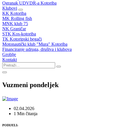
Ogranak UDVDR-a Kotoriba
Klubovi
KK Kotoriba
MK Rolling fish
MNK klub 75
NK Graničar
STK Kos-kotoriba
TK Kotoripski begači
Motonautički klub "Mura" Kotoriba
Financiranje udruga, društva i klubova
Groblje
Kontakt
Vuzmeni pondeljek
02.04.2026
1 Min čitanja
PODIJELI: