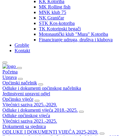
KK Kotoriba
MK Rolling fish
MNK klub 75
NK Graničar
STK Kos-kotoriba
TK Kotoripski begači
Motonautički klub "Mura" Kotoriba
Financiranje udruga, društva i klubova
Groblje
Kontakt
Početna
Uprava
Općinski načelnik
Odluke i dokumenti općinskog načelnika
Jedinstveni upravni odjel
Općinsko vijeće
Vijećnici saziva 2025.-2029.
Odluke i dokumenti vijeća 2018.-2025.
Odluke općinskog vijeća
Vijećnici saziva 2021.-2025.
Dokumenti sa sjednica
ODLUKE I DOKUMENTI VIJEĆA 2025-2029.