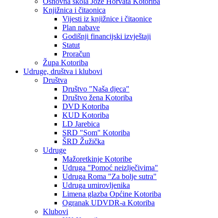
Osnovna škola Jože Horvata Kotoriba
Knjižnica i čitaonica
Vijesti iz knjižnice i čitaonice
Plan nabave
Godišnji financijski izvještaji
Statut
Proračun
Župa Kotoriba
Udruge, društva i klubovi
Društva
Društvo "Naša djeca"
Društvo žena Kotoriba
DVD Kotoriba
KUD Kotoriba
LD Jarebica
SRD "Som" Kotoriba
ŠRD Žužička
Udruge
Mažoretkinje Kotoribe
Udruga "Pomoć neizlječivima"
Udruga Roma "Za bolje sutra"
Udruga umirovljenika
Limena glazba Općine Kotoriba
Ogranak UDVDR-a Kotoriba
Klubovi