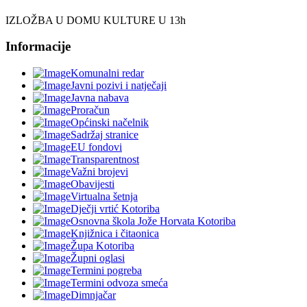
IZLOŽBA U DOMU KULTURE U 13h
Informacije
Komunalni redar
Javni pozivi i natječaji
Javna nabava
Proračun
Općinski načelnik
Sadržaj stranice
EU fondovi
Transparentnost
Važni brojevi
Obavijesti
Virtualna šetnja
Dječji vrtić Kotoriba
Osnovna škola Jože Horvata Kotoriba
Knjižnica i čitaonica
Župa Kotoriba
Župni oglasi
Termini pogreba
Termini odvoza smeća
Dimnjačar