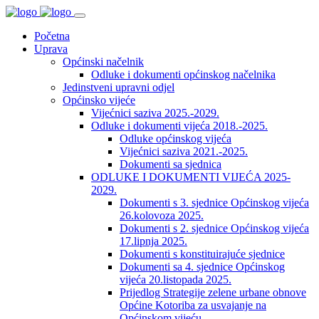
Početna
Uprava
Općinski načelnik
Odluke i dokumenti općinskog načelnika
Jedinstveni upravni odjel
Općinsko vijeće
Vijećnici saziva 2025.-2029.
Odluke i dokumenti vijeća 2018.-2025.
Odluke općinskog vijeća
Vijećnici saziva 2021.-2025.
Dokumenti sa sjednica
ODLUKE I DOKUMENTI VIJEĆA 2025-
2029.
Dokumenti s 3. sjednice Općinskog vijeća
26.kolovoza 2025.
Dokumenti s 2. sjednice Općinskog vijeća
17.lipnja 2025.
Dokumenti s konstituirajuće sjednice
Dokumenti sa 4. sjednice Općinskog
vijeća 20.listopada 2025.
Prijedlog Strategije zelene urbane obnove
Općine Kotoriba za usvajanje na
Općinskom vijeću