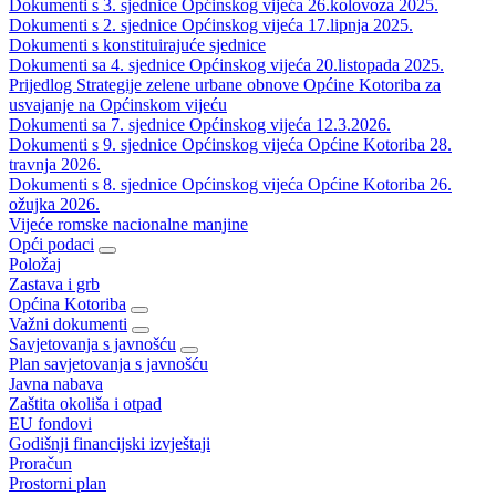
Dokumenti s 3. sjednice Općinskog vijeća 26.kolovoza 2025.
Dokumenti s 2. sjednice Općinskog vijeća 17.lipnja 2025.
Dokumenti s konstituirajuće sjednice
Dokumenti sa 4. sjednice Općinskog vijeća 20.listopada 2025.
Prijedlog Strategije zelene urbane obnove Općine Kotoriba za
usvajanje na Općinskom vijeću
Dokumenti sa 7. sjednice Općinskog vijeća 12.3.2026.
Dokumenti s 9. sjednice Općinskog vijeća Općine Kotoriba 28.
travnja 2026.
Dokumenti s 8. sjednice Općinskog vijeća Općine Kotoriba 26.
ožujka 2026.
Vijeće romske nacionalne manjine
Opći podaci
Položaj
Zastava i grb
Općina Kotoriba
Važni dokumenti
Savjetovanja s javnošću
Plan savjetovanja s javnošću
Javna nabava
Zaštita okoliša i otpad
EU fondovi
Godišnji financijski izvještaji
Proračun
Prostorni plan