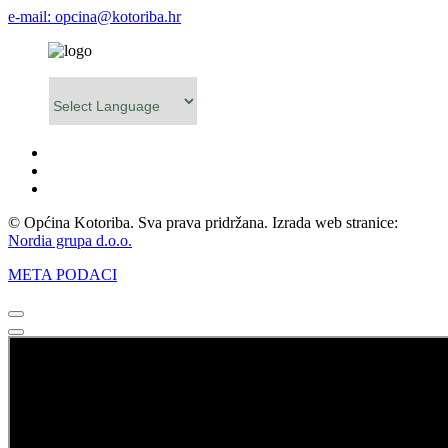
e-mail: opcina@kotoriba.hr
Powered by
© Općina Kotoriba. Sva prava pridržana. Izrada web stranice:
Nordia grupa d.o.o.
META PODACI