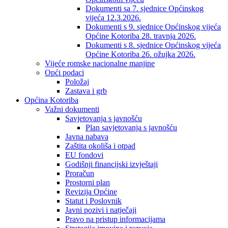
Dokumenti sa 7. sjednice Općinskog
vijeća 12.3.2026.
Dokumenti s 9. sjednice Općinskog vijeća
Općine Kotoriba 28. travnja 2026.
Dokumenti s 8. sjednice Općinskog vijeća
Općine Kotoriba 26. ožujka 2026.
Vijeće romske nacionalne manjine
Opći podaci
Položaj
Zastava i grb
Općina Kotoriba
Važni dokumenti
Savjetovanja s javnošću
Plan savjetovanja s javnošću
Javna nabava
Zaštita okoliša i otpad
EU fondovi
Godišnji financijski izvještaji
Proračun
Prostorni plan
Revizija Općine
Statut i Poslovnik
Javni pozivi i natječaji
Pravo na pristup informacijama