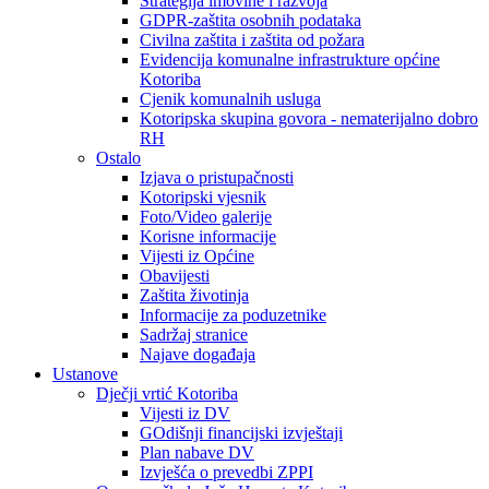
Strategija imovine i razvoja
GDPR-zaštita osobnih podataka
Civilna zaštita i zaštita od požara
Evidencija komunalne infrastrukture općine
Kotoriba
Cjenik komunalnih usluga
Kotoripska skupina govora - nematerijalno dobro
RH
Ostalo
Izjava o pristupačnosti
Kotoripski vjesnik
Foto/Video galerije
Korisne informacije
Vijesti iz Općine
Obavijesti
Zaštita životinja
Informacije za poduzetnike
Sadržaj stranice
Najave događaja
Ustanove
Dječji vrtić Kotoriba
Vijesti iz DV
GOdišnji financijski izvještaji
Plan nabave DV
Izvješća o prevedbi ZPPI