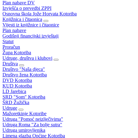
Plan nabave DV
Izvješća o prevedbi ZPPI
Osnovna škola Jože Horvata Kotoriba
Knjižnica i čitaonica
Vijesti iz knjižnice i čitaonice
Plan nabave
Godišnji financijski izvještaji
Statut
Proračun
Župa Kotoriba
Udruge, društva i klubovi
Društva
Društvo "Naša djeca"
Društvo žena Kotoriba
DVD Kotoriba
KUD Kotoriba
LD Jarebica
SRD "Som" Kotoriba
ŠRD Žužička
Udruge
Mažoretkinje Kotoribe
Udruga "Pomoć neizlječivima"
Udruga Roma "Za bolje sutra"
Udruga umirovljenika
Limena glazba Općine Kotoriba