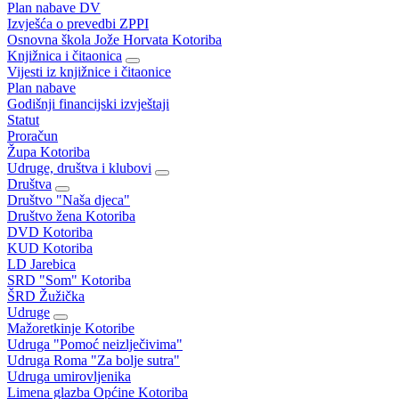
Plan nabave DV
Izvješća o prevedbi ZPPI
Osnovna škola Jože Horvata Kotoriba
Knjižnica i čitaonica
Vijesti iz knjižnice i čitaonice
Plan nabave
Godišnji financijski izvještaji
Statut
Proračun
Župa Kotoriba
Udruge, društva i klubovi
Društva
Društvo "Naša djeca"
Društvo žena Kotoriba
DVD Kotoriba
KUD Kotoriba
LD Jarebica
SRD "Som" Kotoriba
ŠRD Žužička
Udruge
Mažoretkinje Kotoribe
Udruga "Pomoć neizlječivima"
Udruga Roma "Za bolje sutra"
Udruga umirovljenika
Limena glazba Općine Kotoriba