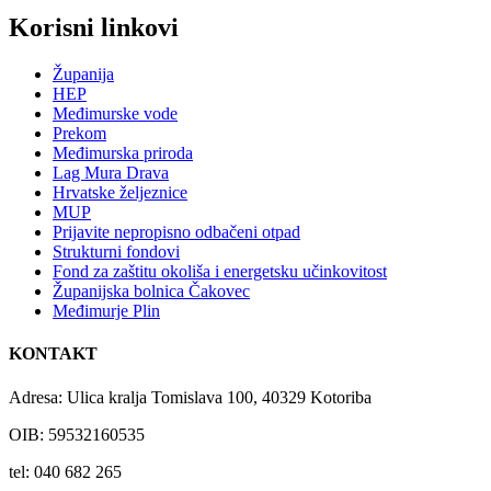
Korisni linkovi
Županija
HEP
Međimurske vode
Prekom
Međimurska priroda
Lag Mura Drava
Hrvatske željeznice
MUP
Prijavite nepropisno odbačeni otpad
Strukturni fondovi
Fond za zaštitu okoliša i energetsku učinkovitost
Županijska bolnica Čakovec
Međimurje Plin
KONTAKT
Adresa: Ulica kralja Tomislava 100, 40329 Kotoriba
OIB: 59532160535
tel: 040 682 265