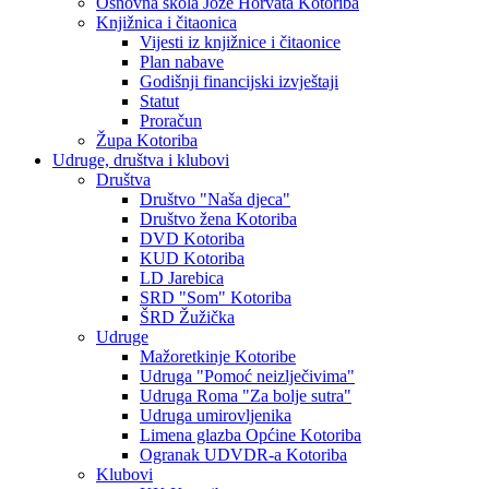
Osnovna škola Jože Horvata Kotoriba
Knjižnica i čitaonica
Vijesti iz knjižnice i čitaonice
Plan nabave
Godišnji financijski izvještaji
Statut
Proračun
Župa Kotoriba
Udruge, društva i klubovi
Društva
Društvo "Naša djeca"
Društvo žena Kotoriba
DVD Kotoriba
KUD Kotoriba
LD Jarebica
SRD "Som" Kotoriba
ŠRD Žužička
Udruge
Mažoretkinje Kotoribe
Udruga "Pomoć neizlječivima"
Udruga Roma "Za bolje sutra"
Udruga umirovljenika
Limena glazba Općine Kotoriba
Ogranak UDVDR-a Kotoriba
Klubovi