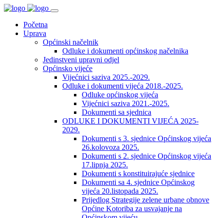
Početna
Uprava
Općinski načelnik
Odluke i dokumenti općinskog načelnika
Jedinstveni upravni odjel
Općinsko vijeće
Vijećnici saziva 2025.-2029.
Odluke i dokumenti vijeća 2018.-2025.
Odluke općinskog vijeća
Vijećnici saziva 2021.-2025.
Dokumenti sa sjednica
ODLUKE I DOKUMENTI VIJEĆA 2025-
2029.
Dokumenti s 3. sjednice Općinskog vijeća
26.kolovoza 2025.
Dokumenti s 2. sjednice Općinskog vijeća
17.lipnja 2025.
Dokumenti s konstituirajuće sjednice
Dokumenti sa 4. sjednice Općinskog
vijeća 20.listopada 2025.
Prijedlog Strategije zelene urbane obnove
Općine Kotoriba za usvajanje na
Općinskom vijeću