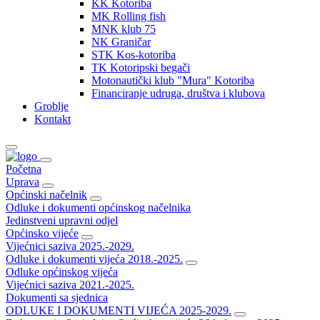
KK Kotoriba
MK Rolling fish
MNK klub 75
NK Graničar
STK Kos-kotoriba
TK Kotoripski begači
Motonautički klub "Mura" Kotoriba
Financiranje udruga, društva i klubova
Groblje
Kontakt
Početna
Uprava
Općinski načelnik
Odluke i dokumenti općinskog načelnika
Jedinstveni upravni odjel
Općinsko vijeće
Vijećnici saziva 2025.-2029.
Odluke i dokumenti vijeća 2018.-2025.
Odluke općinskog vijeća
Vijećnici saziva 2021.-2025.
Dokumenti sa sjednica
ODLUKE I DOKUMENTI VIJEĆA 2025-2029.