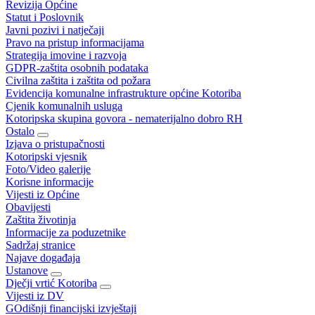
Revizija Općine
Statut i Poslovnik
Javni pozivi i natječaji
Pravo na pristup informacijama
Strategija imovine i razvoja
GDPR-zaštita osobnih podataka
Civilna zaštita i zaštita od požara
Evidencija komunalne infrastrukture općine Kotoriba
Cjenik komunalnih usluga
Kotoripska skupina govora - nematerijalno dobro RH
Ostalo
Izjava o pristupačnosti
Kotoripski vjesnik
Foto/Video galerije
Korisne informacije
Vijesti iz Općine
Obavijesti
Zaštita životinja
Informacije za poduzetnike
Sadržaj stranice
Najave događaja
Ustanove
Dječji vrtić Kotoriba
Vijesti iz DV
GOdišnji financijski izvještaji