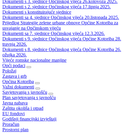
Dokumenti s 3. sjednice Općinskog vijeća 26.kolovoza 2025.
Dokumenti s 2. sjednice Općinskog vijeća 17.lipnja 2025.
Dokumenti s konstituirajuće sjednice
Dokumenti sa 4. sjednice Općinskog vijeća 20.listopada 2025.
Prijedlog Strategije zelene urbane obnove Općine Kotoriba za
usvajanje na Općinskom vijeću
Dokumenti sa 7. sjednice Općinskog vijeća 12.3.2026.
Dokumenti s 9. sjednice Općinskog vijeća Općine Kotoriba 28.
travnja 2026.
Dokumenti s 8. sjednice Općinskog vijeća Općine Kotoriba 26.
ožujka 2026.
Vijeće romske nacionalne manjine
Opći podaci
Položaj
Zastava i grb
Općina Kotoriba
Važni dokumenti
Savjetovanja s javnošću
Plan savjetovanja s javnošću
Javna nabava
Zaštita okoliša i otpad
EU fondovi
Godišnji financijski izvještaji
Proračun
Prostorni plan