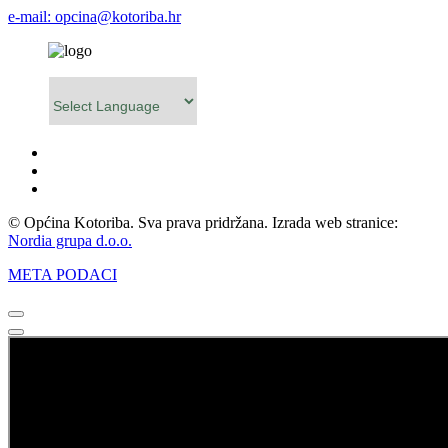
e-mail: opcina@kotoriba.hr
Powered by
© Općina Kotoriba. Sva prava pridržana. Izrada web stranice:
Nordia grupa d.o.o.
META PODACI