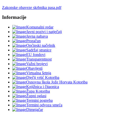
Zakonske obaveze skrbnika pasa.pdf
Informacije
Komunalni redar
Javni pozivi i natječaji
Javna nabava
Proračun
Općinski načelnik
Sadržaj stranice
EU fondovi
Transparentnost
Važni brojevi
Obavijesti
Virtualna šetnja
Dječji vrtić Kotoriba
Osnovna škola Jože Horvata Kotoriba
Knjižnica i čitaonica
Župa Kotoriba
Župni oglasi
Termini pogreba
Termini odvoza smeća
Dimnjačar