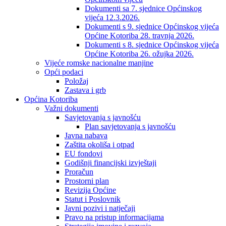
Dokumenti sa 7. sjednice Općinskog
vijeća 12.3.2026.
Dokumenti s 9. sjednice Općinskog vijeća
Općine Kotoriba 28. travnja 2026.
Dokumenti s 8. sjednice Općinskog vijeća
Općine Kotoriba 26. ožujka 2026.
Vijeće romske nacionalne manjine
Opći podaci
Položaj
Zastava i grb
Općina Kotoriba
Važni dokumenti
Savjetovanja s javnošću
Plan savjetovanja s javnošću
Javna nabava
Zaštita okoliša i otpad
EU fondovi
Godišnji financijski izvještaji
Proračun
Prostorni plan
Revizija Općine
Statut i Poslovnik
Javni pozivi i natječaji
Pravo na pristup informacijama