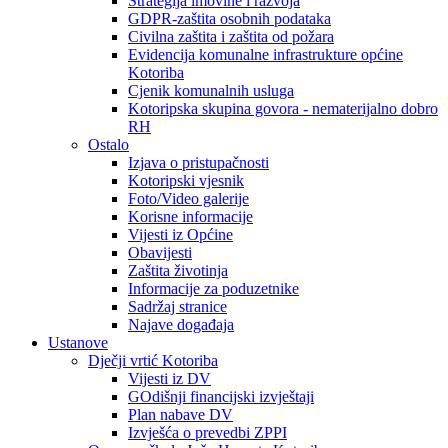
Strategija imovine i razvoja
GDPR-zaštita osobnih podataka
Civilna zaštita i zaštita od požara
Evidencija komunalne infrastrukture općine
Kotoriba
Cjenik komunalnih usluga
Kotoripska skupina govora - nematerijalno dobro
RH
Ostalo
Izjava o pristupačnosti
Kotoripski vjesnik
Foto/Video galerije
Korisne informacije
Vijesti iz Općine
Obavijesti
Zaštita životinja
Informacije za poduzetnike
Sadržaj stranice
Najave događaja
Ustanove
Dječji vrtić Kotoriba
Vijesti iz DV
GOdišnji financijski izvještaji
Plan nabave DV
Izvješća o prevedbi ZPPI