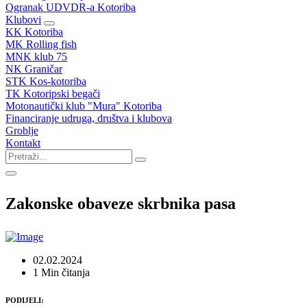
Ogranak UDVDR-a Kotoriba
Klubovi
KK Kotoriba
MK Rolling fish
MNK klub 75
NK Graničar
STK Kos-kotoriba
TK Kotoripski begači
Motonautički klub "Mura" Kotoriba
Financiranje udruga, društva i klubova
Groblje
Kontakt
Zakonske obaveze skrbnika pasa
02.02.2024
1 Min čitanja
PODIJELI: