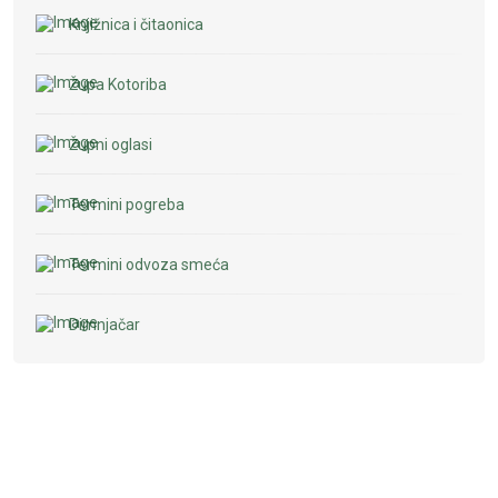
Knjižnica i čitaonica
Župa Kotoriba
Župni oglasi
Termini pogreba
Termini odvoza smeća
Dimnjačar