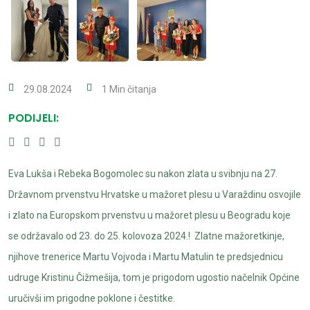
29.08.2024
1 Min čitanja
PODIJELI:
Eva Lukša i Rebeka Bogomolec su nakon zlata u svibnju na 27.
Državnom prvenstvu Hrvatske u mažoret plesu u Varaždinu osvojile
i zlato na Europskom prvenstvu u mažoret plesu u Beogradu koje
se održavalo od 23. do 25. kolovoza 2024.! Zlatne mažoretkinje,
njihove trenerice Martu Vojvoda i Martu Matulin te predsjednicu
udruge Kristinu Čižmešija, tom je prigodom ugostio načelnik Općine
uručivši im prigodne poklone i čestitke.