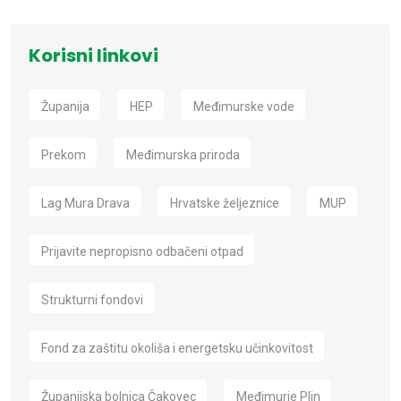
Korisni linkovi
Županija
HEP
Međimurske vode
Prekom
Međimurska priroda
Lag Mura Drava
Hrvatske željeznice
MUP
Prijavite nepropisno odbačeni otpad
Strukturni fondovi
Fond za zaštitu okoliša i energetsku učinkovitost
Županijska bolnica Čakovec
Međimurje Plin