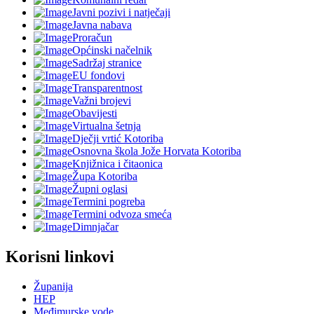
Javni pozivi i natječaji
Javna nabava
Proračun
Općinski načelnik
Sadržaj stranice
EU fondovi
Transparentnost
Važni brojevi
Obavijesti
Virtualna šetnja
Dječji vrtić Kotoriba
Osnovna škola Jože Horvata Kotoriba
Knjižnica i čitaonica
Župa Kotoriba
Župni oglasi
Termini pogreba
Termini odvoza smeća
Dimnjačar
Korisni linkovi
Županija
HEP
Međimurske vode