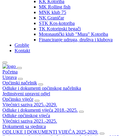
KK Kotoriba
MK Rolling fish
MNK klub 75
NK Graničar
STK Kos-kotoriba
TK Kotoripski begači
Motonautički klub "Mura" Kotoriba
Financiranje udruga, društva i klubova
Groblje
Kontakt
Početna
Uprava
Općinski načelnik
Odluke i dokumenti općinskog načelnika
Jedinstveni upravni odjel
Općinsko vijeće
Vijećnici saziva 2025.-2029.
Odluke i dokumenti vijeća 2018.-2025.
Odluke općinskog vijeća
Vijećnici saziva 2021.-2025.
Dokumenti sa sjednica
ODLUKE I DOKUMENTI VIJEĆA 2025-2029.