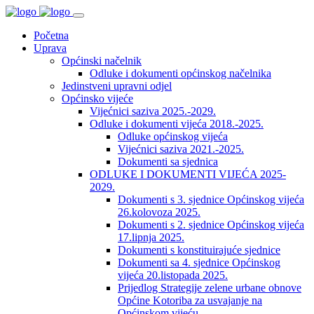
Početna
Uprava
Općinski načelnik
Odluke i dokumenti općinskog načelnika
Jedinstveni upravni odjel
Općinsko vijeće
Vijećnici saziva 2025.-2029.
Odluke i dokumenti vijeća 2018.-2025.
Odluke općinskog vijeća
Vijećnici saziva 2021.-2025.
Dokumenti sa sjednica
ODLUKE I DOKUMENTI VIJEĆA 2025-
2029.
Dokumenti s 3. sjednice Općinskog vijeća
26.kolovoza 2025.
Dokumenti s 2. sjednice Općinskog vijeća
17.lipnja 2025.
Dokumenti s konstituirajuće sjednice
Dokumenti sa 4. sjednice Općinskog
vijeća 20.listopada 2025.
Prijedlog Strategije zelene urbane obnove
Općine Kotoriba za usvajanje na
Općinskom vijeću