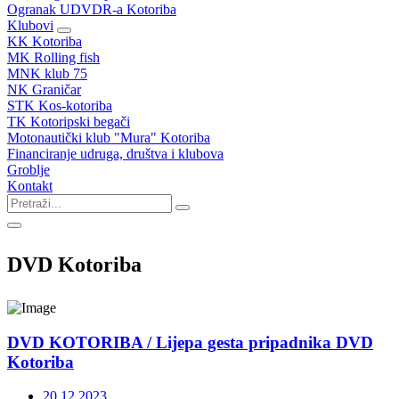
Ogranak UDVDR-a Kotoriba
Klubovi
KK Kotoriba
MK Rolling fish
MNK klub 75
NK Graničar
STK Kos-kotoriba
TK Kotoripski begači
Motonautički klub "Mura" Kotoriba
Financiranje udruga, društva i klubova
Groblje
Kontakt
DVD Kotoriba
DVD KOTORIBA / Lijepa gesta pripadnika DVD
Kotoriba
20.12.2023