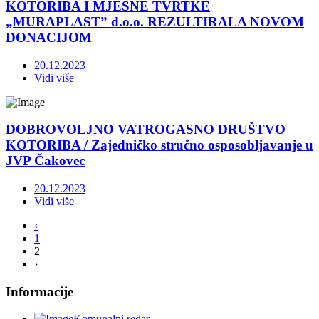
KOTORIBA I MJESNE TVRTKE
„MURAPLAST” d.o.o. REZULTIRALA NOVOM
DONACIJOM
20.12.2023
Vidi više
DOBROVOLJNO VATROGASNO DRUŠTVO
KOTORIBA / Zajedničko stručno osposobljavanje u
JVP Čakovec
20.12.2023
Vidi više
‹
1
2
›
Informacije
Komunalni redar