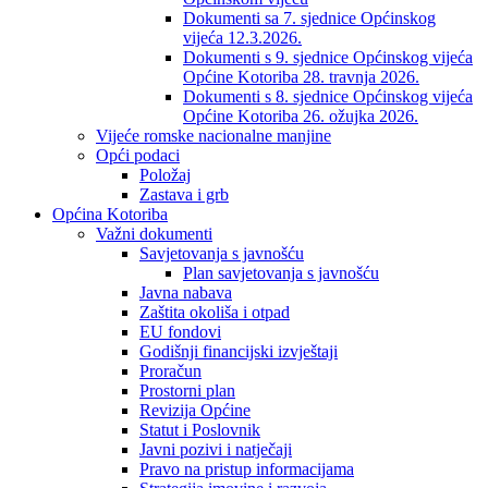
Dokumenti sa 7. sjednice Općinskog
vijeća 12.3.2026.
Dokumenti s 9. sjednice Općinskog vijeća
Općine Kotoriba 28. travnja 2026.
Dokumenti s 8. sjednice Općinskog vijeća
Općine Kotoriba 26. ožujka 2026.
Vijeće romske nacionalne manjine
Opći podaci
Položaj
Zastava i grb
Općina Kotoriba
Važni dokumenti
Savjetovanja s javnošću
Plan savjetovanja s javnošću
Javna nabava
Zaštita okoliša i otpad
EU fondovi
Godišnji financijski izvještaji
Proračun
Prostorni plan
Revizija Općine
Statut i Poslovnik
Javni pozivi i natječaji
Pravo na pristup informacijama