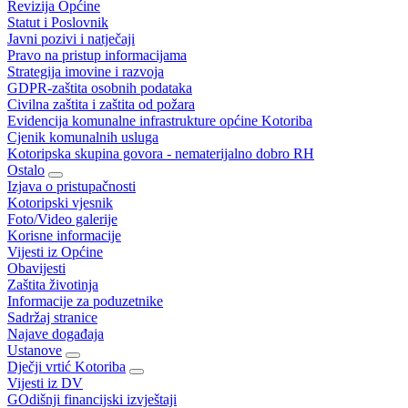
Revizija Općine
Statut i Poslovnik
Javni pozivi i natječaji
Pravo na pristup informacijama
Strategija imovine i razvoja
GDPR-zaštita osobnih podataka
Civilna zaštita i zaštita od požara
Evidencija komunalne infrastrukture općine Kotoriba
Cjenik komunalnih usluga
Kotoripska skupina govora - nematerijalno dobro RH
Ostalo
Izjava o pristupačnosti
Kotoripski vjesnik
Foto/Video galerije
Korisne informacije
Vijesti iz Općine
Obavijesti
Zaštita životinja
Informacije za poduzetnike
Sadržaj stranice
Najave događaja
Ustanove
Dječji vrtić Kotoriba
Vijesti iz DV
GOdišnji financijski izvještaji