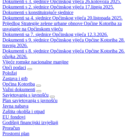
Dokumenti s 3. sjednice Općinskog vijeća 26.kolovoza 2025.
Dokumenti s 2. sjednice Općinskog vijeća 17.lipnja 2025.
Dokumenti s konstituirajuće sjednice
Dokumenti sa 4. sjednice Općinskog vijeća 20.listopada 2025.
Prijedlog Strategije zelene urbane obnove Općine Kotoriba za
usvajanje na Općinskom vijeću
Dokumenti sa 7. sjednice Općinskog vijeća 12.3.2026.
Dokumenti s 9. sjednice Općinskog vijeća Općine Kotoriba 28.
travnja 2026.
Dokumenti s 8. sjednice Općinskog vijeća Općine Kotoriba 26.
ožujka 2026.
Vijeće romske nacionalne manjine
Opći podaci
Položaj
Zastava i grb
Općina Kotoriba
Važni dokumenti
Savjetovanja s javnošću
Plan savjetovanja s javnošću
Javna nabava
Zaštita okoliša i otpad
EU fondovi
Godišnji financijski izvještaji
Proračun
Prostorni plan