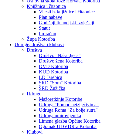
Osnovna škola Jože Horvata Kotoriba
Knjižnica i čitaonica
Vijesti iz knjižnice i čitaonice
Plan nabave
Godišnji financijski izvještaji
Statut
Proračun
Župa Kotoriba
Udruge, društva i klubovi
Društva
Društvo "Naša djeca"
Društvo žena Kotoriba
DVD Kotoriba
KUD Kotoriba
LD Jarebica
SRD "Som" Kotoriba
ŠRD Žužička
Udruge
Mažoretkinje Kotoribe
Udruga "Pomoć neizlječivima"
Udruga Roma "Za bolje sutra"
Udruga umirovljenika
Limena glazba Općine Kotoriba
Ogranak UDVDR-a Kotoriba
Klubovi