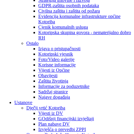
Strategija imovine i razvoja
GDPR-zaštita osobnih podataka
Civilna zaštita i zaštita od požara
Evidencija komunalne infrastrukture općine
Kotoriba
Cjenik komunalnih usluga
Kotoripska skupina govora - nematerijalno dobro
RH
Ostalo
Izjava o pristupačnosti
Kotoripski vjesnik
Foto/Video galerije
Korisne informacije
Vijesti iz Općine
Obavijesti
Zaštita životinja
Informacije za poduzetnike
Sadržaj stranice
Najave događaja
Ustanove
Dječji vrtić Kotoriba
Vijesti iz DV
GOdišnji financijski izvještaji
Plan nabave DV
Izvješća o prevedbi ZPPI