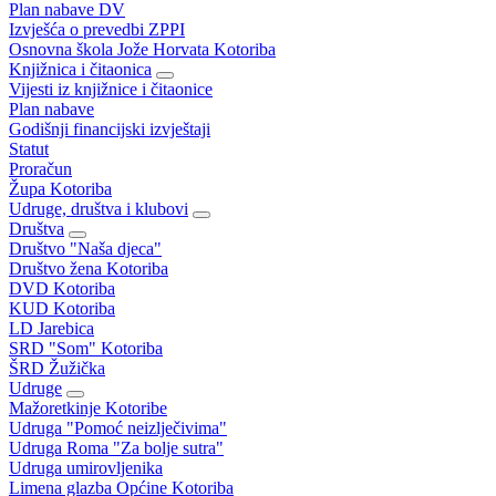
Plan nabave DV
Izvješća o prevedbi ZPPI
Osnovna škola Jože Horvata Kotoriba
Knjižnica i čitaonica
Vijesti iz knjižnice i čitaonice
Plan nabave
Godišnji financijski izvještaji
Statut
Proračun
Župa Kotoriba
Udruge, društva i klubovi
Društva
Društvo "Naša djeca"
Društvo žena Kotoriba
DVD Kotoriba
KUD Kotoriba
LD Jarebica
SRD "Som" Kotoriba
ŠRD Žužička
Udruge
Mažoretkinje Kotoribe
Udruga "Pomoć neizlječivima"
Udruga Roma "Za bolje sutra"
Udruga umirovljenika
Limena glazba Općine Kotoriba