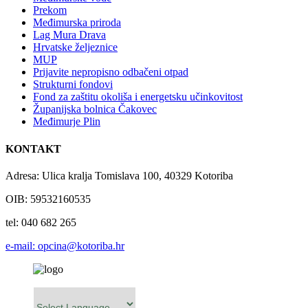
Prekom
Međimurska priroda
Lag Mura Drava
Hrvatske željeznice
MUP
Prijavite nepropisno odbačeni otpad
Strukturni fondovi
Fond za zaštitu okoliša i energetsku učinkovitost
Županijska bolnica Čakovec
Međimurje Plin
KONTAKT
Adresa: Ulica kralja Tomislava 100, 40329 Kotoriba
OIB: 59532160535
tel: 040 682 265
e-mail: opcina@kotoriba.hr