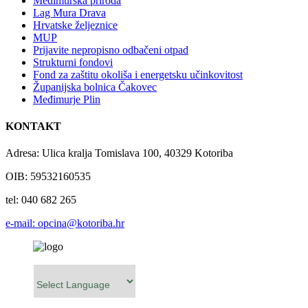
Međimurska priroda
Lag Mura Drava
Hrvatske željeznice
MUP
Prijavite nepropisno odbačeni otpad
Strukturni fondovi
Fond za zaštitu okoliša i energetsku učinkovitost
Županijska bolnica Čakovec
Međimurje Plin
KONTAKT
Adresa: Ulica kralja Tomislava 100, 40329 Kotoriba
OIB: 59532160535
tel: 040 682 265
e-mail: opcina@kotoriba.hr
Powered by