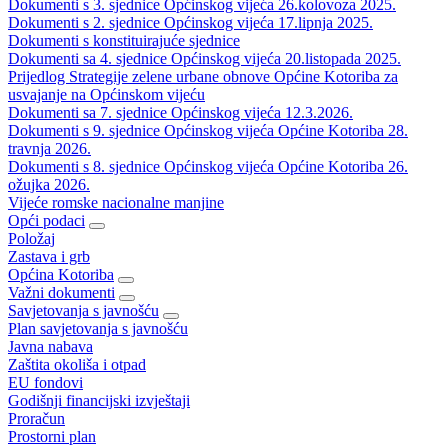
Dokumenti s 3. sjednice Općinskog vijeća 26.kolovoza 2025.
Dokumenti s 2. sjednice Općinskog vijeća 17.lipnja 2025.
Dokumenti s konstituirajuće sjednice
Dokumenti sa 4. sjednice Općinskog vijeća 20.listopada 2025.
Prijedlog Strategije zelene urbane obnove Općine Kotoriba za
usvajanje na Općinskom vijeću
Dokumenti sa 7. sjednice Općinskog vijeća 12.3.2026.
Dokumenti s 9. sjednice Općinskog vijeća Općine Kotoriba 28.
travnja 2026.
Dokumenti s 8. sjednice Općinskog vijeća Općine Kotoriba 26.
ožujka 2026.
Vijeće romske nacionalne manjine
Opći podaci
Položaj
Zastava i grb
Općina Kotoriba
Važni dokumenti
Savjetovanja s javnošću
Plan savjetovanja s javnošću
Javna nabava
Zaštita okoliša i otpad
EU fondovi
Godišnji financijski izvještaji
Proračun
Prostorni plan