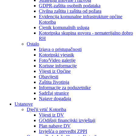
Strategija imovine i razvoja
GDPR-zaštita osobnih podataka
Civilna zaštita i zaštita od požara
Evidencija komunalne infrastrukture općine
Kotoriba
Cjenik komunalnih usluga
Kotoripska skupina govora - nematerijalno dobro
RH
Ostalo
Izjava o pristupačnosti
Kotoripski vjesnik
Foto/Video galerije
Korisne informacije
Vijesti iz Općine
Obavijesti
Zaštita životinja
Informacije za poduzetnike
Sadržaj stranice
Najave događaja
Ustanove
Dječji vrtić Kotoriba
Vijesti iz DV
GOdišnji financijski izvještaji
Plan nabave DV
Izvješća o prevedbi ZPPI