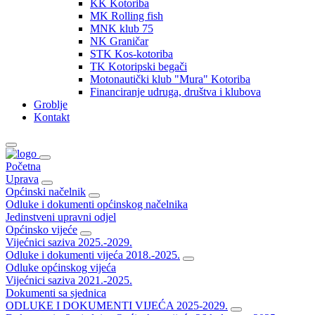
KK Kotoriba
MK Rolling fish
MNK klub 75
NK Graničar
STK Kos-kotoriba
TK Kotoripski begači
Motonautički klub "Mura" Kotoriba
Financiranje udruga, društva i klubova
Groblje
Kontakt
Početna
Uprava
Općinski načelnik
Odluke i dokumenti općinskog načelnika
Jedinstveni upravni odjel
Općinsko vijeće
Vijećnici saziva 2025.-2029.
Odluke i dokumenti vijeća 2018.-2025.
Odluke općinskog vijeća
Vijećnici saziva 2021.-2025.
Dokumenti sa sjednica
ODLUKE I DOKUMENTI VIJEĆA 2025-2029.