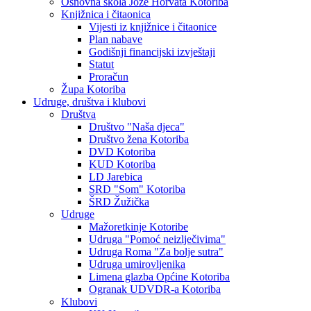
Osnovna škola Jože Horvata Kotoriba
Knjižnica i čitaonica
Vijesti iz knjižnice i čitaonice
Plan nabave
Godišnji financijski izvještaji
Statut
Proračun
Župa Kotoriba
Udruge, društva i klubovi
Društva
Društvo "Naša djeca"
Društvo žena Kotoriba
DVD Kotoriba
KUD Kotoriba
LD Jarebica
SRD "Som" Kotoriba
ŠRD Žužička
Udruge
Mažoretkinje Kotoribe
Udruga "Pomoć neizlječivima"
Udruga Roma "Za bolje sutra"
Udruga umirovljenika
Limena glazba Općine Kotoriba
Ogranak UDVDR-a Kotoriba
Klubovi