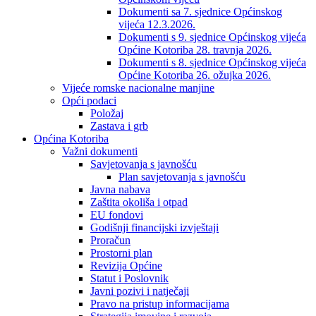
Dokumenti sa 7. sjednice Općinskog
vijeća 12.3.2026.
Dokumenti s 9. sjednice Općinskog vijeća
Općine Kotoriba 28. travnja 2026.
Dokumenti s 8. sjednice Općinskog vijeća
Općine Kotoriba 26. ožujka 2026.
Vijeće romske nacionalne manjine
Opći podaci
Položaj
Zastava i grb
Općina Kotoriba
Važni dokumenti
Savjetovanja s javnošću
Plan savjetovanja s javnošću
Javna nabava
Zaštita okoliša i otpad
EU fondovi
Godišnji financijski izvještaji
Proračun
Prostorni plan
Revizija Općine
Statut i Poslovnik
Javni pozivi i natječaji
Pravo na pristup informacijama