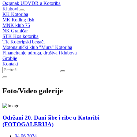
Ogranak UDVDR-a Kotoriba
Klubovi
KK Kotoriba
MK Rolling fish
MNK klub 75
NK Graničar
STK Kos-kotoriba
TK Kotoripski begači
Motonautički klub "Mura" Kotoriba
Financiranje udruga, društva i klubova
Groblje
Kontakt
Foto/Video galerije
Održani 20. Dani šibe i ribe u Kotoribi
(FOTOGALERIJA)
04.06.2024