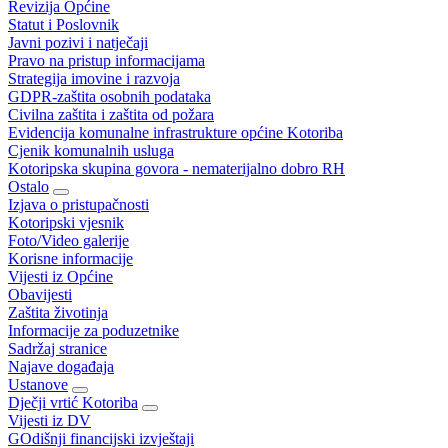
Revizija Općine
Statut i Poslovnik
Javni pozivi i natječaji
Pravo na pristup informacijama
Strategija imovine i razvoja
GDPR-zaštita osobnih podataka
Civilna zaštita i zaštita od požara
Evidencija komunalne infrastrukture općine Kotoriba
Cjenik komunalnih usluga
Kotoripska skupina govora - nematerijalno dobro RH
Ostalo
Izjava o pristupačnosti
Kotoripski vjesnik
Foto/Video galerije
Korisne informacije
Vijesti iz Općine
Obavijesti
Zaštita životinja
Informacije za poduzetnike
Sadržaj stranice
Najave događaja
Ustanove
Dječji vrtić Kotoriba
Vijesti iz DV
GOdišnji financijski izvještaji