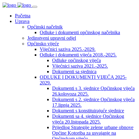
Početna
Uprava
Općinski načelnik
Odluke i dokumenti općinskog načelnika
Jedinstveni upravni odjel
Općinsko vijeće
Vijećnici saziva 2025.-2029.
Odluke i dokumenti vijeća 2018.-2025.
Odluke općinskog vijeća
Vijećnici saziva 2021.-2025.
Dokumenti sa sjednica
ODLUKE I DOKUMENTI VIJEĆA 2025-
2029.
Dokumenti s 3. sjednice Općinskog vijeća
26.kolovoza 2025.
Dokumenti s 2. sjednice Općinskog vijeća
17.lipnja 2025.
Dokumenti s konstituirajuće sjednice
Dokumenti sa 4. sjednice Općinskog
vijeća 20.listopada 2025.
Prijedlog Strategije zelene urbane obnove
Općine Kotoriba za usvajanje na
Općinskom vijeću