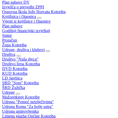
Plan nabave DV
Izvješća o prevedbi ZPPI
Osnovna škola Jože Horvata Kotoriba
Knjižnica i čitaonica
Vijesti iz knjižnice i čitaonice
Plan nabave
Godišnji financijski izvještaji
Statut
Proračun
Župa Kotoriba
Udruge, društva i klubovi
Društva
Društvo "Naša djeca"
Društvo žena Kotoriba
DVD Kotoriba
KUD Kotoriba
LD Jarebica
SRD "Som" Kotoriba
ŠRD Žužička
Udruge
Mažoretkinje Kotoribe
Udruga "Pomoć neizlječivima"
Udruga Roma "Za bolje sutra"
Udruga umirovljenika
Limena glazba Općine Kotoriba