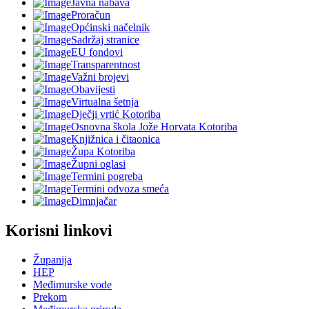
Javna nabava
Proračun
Općinski načelnik
Sadržaj stranice
EU fondovi
Transparentnost
Važni brojevi
Obavijesti
Virtualna šetnja
Dječji vrtić Kotoriba
Osnovna škola Jože Horvata Kotoriba
Knjižnica i čitaonica
Župa Kotoriba
Župni oglasi
Termini pogreba
Termini odvoza smeća
Dimnjačar
Korisni linkovi
Županija
HEP
Međimurske vode
Prekom