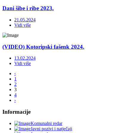
Dani šibe i ribe 2023.
21.05.2024
Vidi više
(VIDEO) Kotoripski fašenk 2024.
13.02.2024
Vidi više
‹
1
2
3
4
›
Informacije
Komunalni redar
Javni pozivi i natječaji