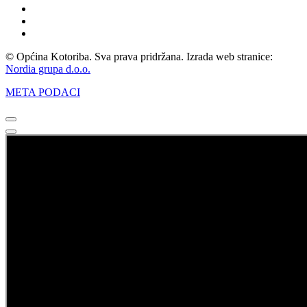
© Općina Kotoriba. Sva prava pridržana. Izrada web stranice:
Nordia grupa d.o.o.
META PODACI