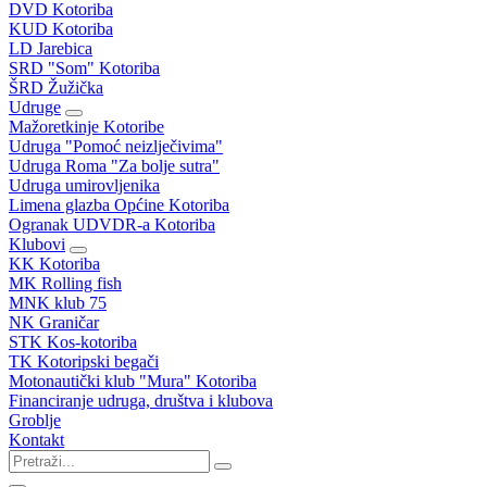
DVD Kotoriba
KUD Kotoriba
LD Jarebica
SRD "Som" Kotoriba
ŠRD Žužička
Udruge
Mažoretkinje Kotoribe
Udruga "Pomoć neizlječivima"
Udruga Roma "Za bolje sutra"
Udruga umirovljenika
Limena glazba Općine Kotoriba
Ogranak UDVDR-a Kotoriba
Klubovi
KK Kotoriba
MK Rolling fish
MNK klub 75
NK Graničar
STK Kos-kotoriba
TK Kotoripski begači
Motonautički klub "Mura" Kotoriba
Financiranje udruga, društva i klubova
Groblje
Kontakt