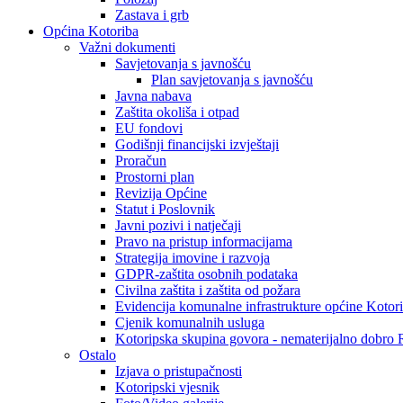
Zastava i grb
Općina Kotoriba
Važni dokumenti
Savjetovanja s javnošću
Plan savjetovanja s javnošću
Javna nabava
Zaštita okoliša i otpad
EU fondovi
Godišnji financijski izvještaji
Proračun
Prostorni plan
Revizija Općine
Statut i Poslovnik
Javni pozivi i natječaji
Pravo na pristup informacijama
Strategija imovine i razvoja
GDPR-zaštita osobnih podataka
Civilna zaštita i zaštita od požara
Evidencija komunalne infrastrukture općine Kotor
Cjenik komunalnih usluga
Kotoripska skupina govora - nematerijalno dobro
Ostalo
Izjava o pristupačnosti
Kotoripski vjesnik