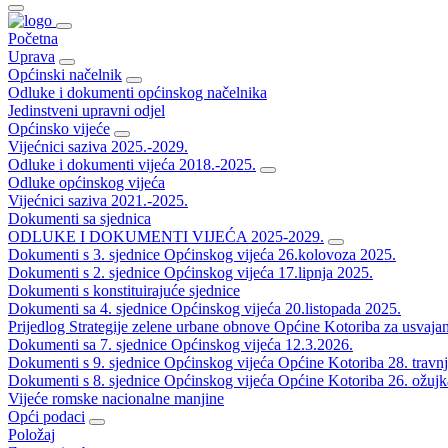
Početna
Uprava
Općinski načelnik
Odluke i dokumenti općinskog načelnika
Jedinstveni upravni odjel
Općinsko vijeće
Vijećnici saziva 2025.-2029.
Odluke i dokumenti vijeća 2018.-2025.
Odluke općinskog vijeća
Vijećnici saziva 2021.-2025.
Dokumenti sa sjednica
ODLUKE I DOKUMENTI VIJEĆA 2025-2029.
Dokumenti s 3. sjednice Općinskog vijeća 26.kolovoza 2025.
Dokumenti s 2. sjednice Općinskog vijeća 17.lipnja 2025.
Dokumenti s konstituirajuće sjednice
Dokumenti sa 4. sjednice Općinskog vijeća 20.listopada 2025.
Prijedlog Strategije zelene urbane obnove Općine Kotoriba za usvaja
Dokumenti sa 7. sjednice Općinskog vijeća 12.3.2026.
Dokumenti s 9. sjednice Općinskog vijeća Općine Kotoriba 28. travn
Dokumenti s 8. sjednice Općinskog vijeća Općine Kotoriba 26. ožujk
Vijeće romske nacionalne manjine
Opći podaci
Položaj