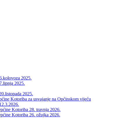
26.kolovoza 2025.
7.lipnja 2025.
20.listopada 2025.
Općine Kotoriba za usvajanje na Općinskom vijeću
12.3.2026.
pćine Kotoriba 28. travnja 2026.
pćine Kotoriba 26. ožujka 2026.