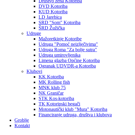
Društvo žena Kotoriba
DVD Kotoriba
KUD Kotoriba
LD Jarebica
SRD "Som" Kotoriba
ŠRD Žužička
Udruge
Mažoretkinje Kotoribe
Udruga "Pomoć neizlječivima"
Udruga Roma "Za bolje sutra"
Udruga umirovljenika
Limena glazba Općine Kotoriba
Ogranak UDVDR-a Kotoriba
Klubovi
KK Kotoriba
MK Rolling fish
MNK klub 75
NK Graničar
STK Kos-kotoriba
TK Kotoripski begači
Motonautički klub "Mura" Kotoriba
Financiranje udruga, društva i klubova
Groblje
Kontakt