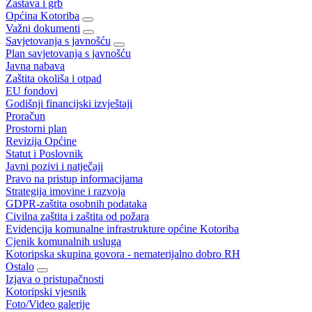
Zastava i grb
Općina Kotoriba
Važni dokumenti
Savjetovanja s javnošću
Plan savjetovanja s javnošću
Javna nabava
Zaštita okoliša i otpad
EU fondovi
Godišnji financijski izvještaji
Proračun
Prostorni plan
Revizija Općine
Statut i Poslovnik
Javni pozivi i natječaji
Pravo na pristup informacijama
Strategija imovine i razvoja
GDPR-zaštita osobnih podataka
Civilna zaštita i zaštita od požara
Evidencija komunalne infrastrukture općine Kotoriba
Cjenik komunalnih usluga
Kotoripska skupina govora - nematerijalno dobro RH
Ostalo
Izjava o pristupačnosti
Kotoripski vjesnik
Foto/Video galerije