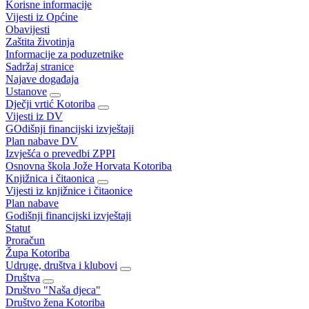
Korisne informacije
Vijesti iz Općine
Obavijesti
Zaštita životinja
Informacije za poduzetnike
Sadržaj stranice
Najave događaja
Ustanove
Dječji vrtić Kotoriba
Vijesti iz DV
GOdišnji financijski izvještaji
Plan nabave DV
Izvješća o prevedbi ZPPI
Osnovna škola Jože Horvata Kotoriba
Knjižnica i čitaonica
Vijesti iz knjižnice i čitaonice
Plan nabave
Godišnji financijski izvještaji
Statut
Proračun
Župa Kotoriba
Udruge, društva i klubovi
Društva
Društvo "Naša djeca"
Društvo žena Kotoriba