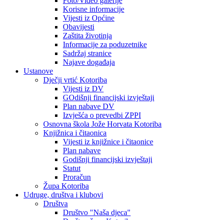
Foto/Video galerije
Korisne informacije
Vijesti iz Općine
Obavijesti
Zaštita životinja
Informacije za poduzetnike
Sadržaj stranice
Najave događaja
Ustanove
Dječji vrtić Kotoriba
Vijesti iz DV
GOdišnji financijski izvještaji
Plan nabave DV
Izvješća o prevedbi ZPPI
Osnovna škola Jože Horvata Kotoriba
Knjižnica i čitaonica
Vijesti iz knjižnice i čitaonice
Plan nabave
Godišnji financijski izvještaji
Statut
Proračun
Župa Kotoriba
Udruge, društva i klubovi
Društva
Društvo "Naša djeca"