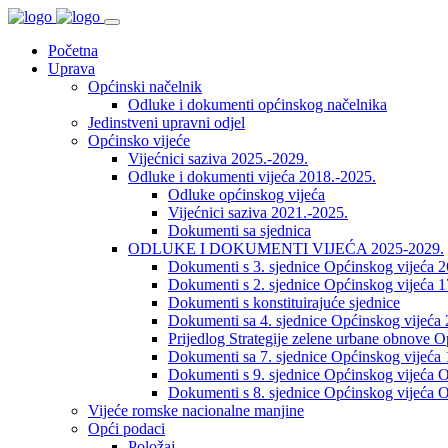
Početna
Uprava
Općinski načelnik
Odluke i dokumenti općinskog načelnika
Jedinstveni upravni odjel
Općinsko vijeće
Vijećnici saziva 2025.-2029.
Odluke i dokumenti vijeća 2018.-2025.
Odluke općinskog vijeća
Vijećnici saziva 2021.-2025.
Dokumenti sa sjednica
ODLUKE I DOKUMENTI VIJEĆA 2025-2029.
Dokumenti s 3. sjednice Općinskog vijeća 
Dokumenti s 2. sjednice Općinskog vijeća 1
Dokumenti s konstituirajuće sjednice
Dokumenti sa 4. sjednice Općinskog vijeća 
Prijedlog Strategije zelene urbane obnove 
Dokumenti sa 7. sjednice Općinskog vijeća 
Dokumenti s 9. sjednice Općinskog vijeća O
Dokumenti s 8. sjednice Općinskog vijeća O
Vijeće romske nacionalne manjine
Opći podaci
Položaj