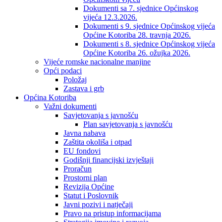
Dokumenti sa 7. sjednice Općinskog
vijeća 12.3.2026.
Dokumenti s 9. sjednice Općinskog vijeća
Općine Kotoriba 28. travnja 2026.
Dokumenti s 8. sjednice Općinskog vijeća
Općine Kotoriba 26. ožujka 2026.
Vijeće romske nacionalne manjine
Opći podaci
Položaj
Zastava i grb
Općina Kotoriba
Važni dokumenti
Savjetovanja s javnošću
Plan savjetovanja s javnošću
Javna nabava
Zaštita okoliša i otpad
EU fondovi
Godišnji financijski izvještaji
Proračun
Prostorni plan
Revizija Općine
Statut i Poslovnik
Javni pozivi i natječaji
Pravo na pristup informacijama