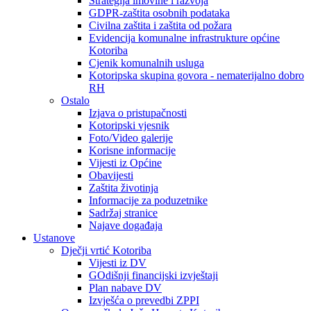
Strategija imovine i razvoja
GDPR-zaštita osobnih podataka
Civilna zaštita i zaštita od požara
Evidencija komunalne infrastrukture općine
Kotoriba
Cjenik komunalnih usluga
Kotoripska skupina govora - nematerijalno dobro
RH
Ostalo
Izjava o pristupačnosti
Kotoripski vjesnik
Foto/Video galerije
Korisne informacije
Vijesti iz Općine
Obavijesti
Zaštita životinja
Informacije za poduzetnike
Sadržaj stranice
Najave događaja
Ustanove
Dječji vrtić Kotoriba
Vijesti iz DV
GOdišnji financijski izvještaji
Plan nabave DV
Izvješća o prevedbi ZPPI