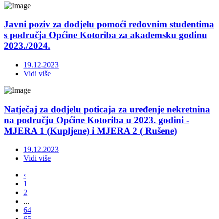
Javni poziv za dodjelu pomoći redovnim studentima
s područja Općine Kotoriba za akademsku godinu
2023./2024.
19.12.2023
Vidi više
Natječaj za dodjelu poticaja za uređenje nekretnina
na području Općine Kotoriba u 2023. godini -
MJERA 1 (Kupljene) i MJERA 2 ( Rušene)
19.12.2023
Vidi više
‹
1
2
...
64
65