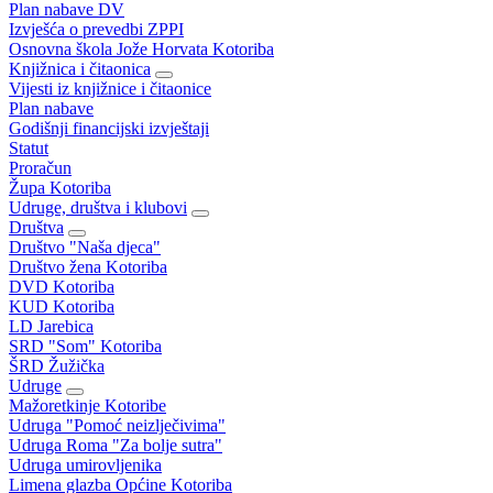
Plan nabave DV
Izvješća o prevedbi ZPPI
Osnovna škola Jože Horvata Kotoriba
Knjižnica i čitaonica
Vijesti iz knjižnice i čitaonice
Plan nabave
Godišnji financijski izvještaji
Statut
Proračun
Župa Kotoriba
Udruge, društva i klubovi
Društva
Društvo "Naša djeca"
Društvo žena Kotoriba
DVD Kotoriba
KUD Kotoriba
LD Jarebica
SRD "Som" Kotoriba
ŠRD Žužička
Udruge
Mažoretkinje Kotoribe
Udruga "Pomoć neizlječivima"
Udruga Roma "Za bolje sutra"
Udruga umirovljenika
Limena glazba Općine Kotoriba