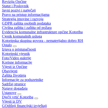
Revizija Općine
Statut i Poslovnik
Javni pozivi i natječaji
Pravo na pristup informacijama
Strategija imovine i razvoja
GDPR-zaštita osobnih podataka
Civilna zaštita i zaštita od požara
Evidencija komunalne infrastrukture općine Kotoriba
Cjenik komunalnih usluga
Kotoripska skupina govora - nematerijalno dobro RH
Ostalo
Izjava o pristupačnosti
Kotoripski vjesnik
Foto/Video galerije
Korisne informacije
Vijesti iz Općine
Obavijesti
Zaštita životinja
Informacije za poduzetnike
Sadržaj stranice
Najave događaja
Ustanove
Dječji vrtić Kotoriba
Vijesti iz DV
GOdišnji financijski izvještaji