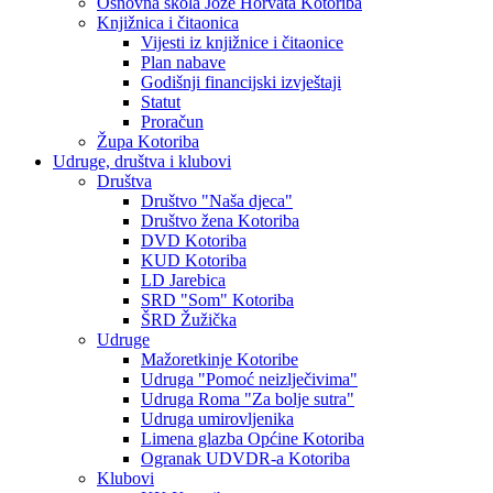
Osnovna škola Jože Horvata Kotoriba
Knjižnica i čitaonica
Vijesti iz knjižnice i čitaonice
Plan nabave
Godišnji financijski izvještaji
Statut
Proračun
Župa Kotoriba
Udruge, društva i klubovi
Društva
Društvo "Naša djeca"
Društvo žena Kotoriba
DVD Kotoriba
KUD Kotoriba
LD Jarebica
SRD "Som" Kotoriba
ŠRD Žužička
Udruge
Mažoretkinje Kotoribe
Udruga "Pomoć neizlječivima"
Udruga Roma "Za bolje sutra"
Udruga umirovljenika
Limena glazba Općine Kotoriba
Ogranak UDVDR-a Kotoriba
Klubovi