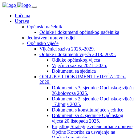
Početna
Uprava
Općinski načelnik
Odluke i dokumenti općinskog načelnika
Jedinstveni upravni odjel
Općinsko vijeće
Vijećnici saziva 2025.-2029.
Odluke i dokumenti vijeća 2018.-2025.
Odluke općinskog vijeća
Vijećnici saziva 2021.-2025.
Dokumenti sa sjednica
ODLUKE I DOKUMENTI VIJEĆA 2025-
2029.
Dokumenti s 3. sjednice Općinskog vijeća
26.kolovoza 2025.
Dokumenti s 2. sjednice Općinskog vijeća
17.lipnja 2025.
Dokumenti s konstituirajuće sjednice
Dokumenti sa 4. sjednice Općinskog
vijeća 20.listopada 2025.
Prijedlog Strategije zelene urbane obnove
Općine Kotoriba za usvajanje na
Općinskom vijeću