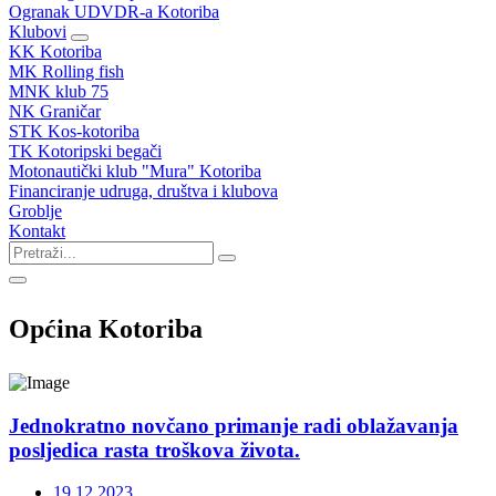
Ogranak UDVDR-a Kotoriba
Klubovi
KK Kotoriba
MK Rolling fish
MNK klub 75
NK Graničar
STK Kos-kotoriba
TK Kotoripski begači
Motonautički klub "Mura" Kotoriba
Financiranje udruga, društva i klubova
Groblje
Kontakt
Općina Kotoriba
Jednokratno novčano primanje radi oblažavanja
posljedica rasta troškova života.
19.12.2023