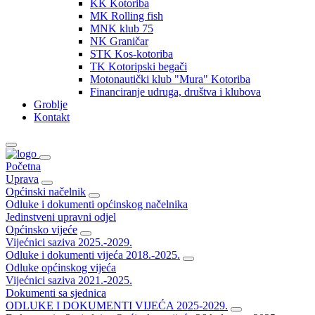
KK Kotoriba
MK Rolling fish
MNK klub 75
NK Graničar
STK Kos-kotoriba
TK Kotoripski begači
Motonautički klub "Mura" Kotoriba
Financiranje udruga, društva i klubova
Groblje
Kontakt
Početna
Uprava
Općinski načelnik
Odluke i dokumenti općinskog načelnika
Jedinstveni upravni odjel
Općinsko vijeće
Vijećnici saziva 2025.-2029.
Odluke i dokumenti vijeća 2018.-2025.
Odluke općinskog vijeća
Vijećnici saziva 2021.-2025.
Dokumenti sa sjednica
ODLUKE I DOKUMENTI VIJEĆA 2025-2029.