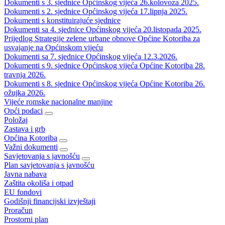
Dokumenti s 3. sjednice Općinskog vijeća 26.kolovoza 2025.
Dokumenti s 2. sjednice Općinskog vijeća 17.lipnja 2025.
Dokumenti s konstituirajuće sjednice
Dokumenti sa 4. sjednice Općinskog vijeća 20.listopada 2025.
Prijedlog Strategije zelene urbane obnove Općine Kotoriba za
usvajanje na Općinskom vijeću
Dokumenti sa 7. sjednice Općinskog vijeća 12.3.2026.
Dokumenti s 9. sjednice Općinskog vijeća Općine Kotoriba 28.
travnja 2026.
Dokumenti s 8. sjednice Općinskog vijeća Općine Kotoriba 26.
ožujka 2026.
Vijeće romske nacionalne manjine
Opći podaci
Položaj
Zastava i grb
Općina Kotoriba
Važni dokumenti
Savjetovanja s javnošću
Plan savjetovanja s javnošću
Javna nabava
Zaštita okoliša i otpad
EU fondovi
Godišnji financijski izvještaji
Proračun
Prostorni plan