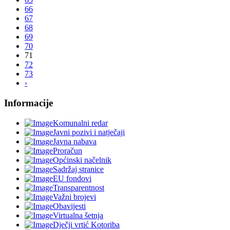
66
67
68
69
70
71
72
73
›
Informacije
Komunalni redar
Javni pozivi i natječaji
Javna nabava
Proračun
Općinski načelnik
Sadržaj stranice
EU fondovi
Transparentnost
Važni brojevi
Obavijesti
Virtualna šetnja
Dječji vrtić Kotoriba