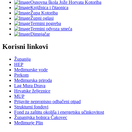
Osnovna škola Jože Horvata Kotoriba
Knjižnica i čitaonica
Župa Kotoriba
Župni oglasi
Termini pogreba
Termini odvoza smeća
Dimnjačar
Korisni linkovi
Županija
HEP
Međimurske vode
Prekom
Međimurska priroda
Lag Mura Drava
Hrvatske željeznice
MUP
Prijavite nepropisno odbačeni otpad
Strukturni fondovi
Fond za zaštitu okoliša i energetsku učinkovitost
Županijska bolnica Čakovec
Međimurje Plin