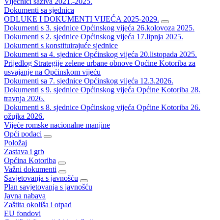
Vijećnici saziva 2021.-2025.
Dokumenti sa sjednica
ODLUKE I DOKUMENTI VIJEĆA 2025-2029.
Dokumenti s 3. sjednice Općinskog vijeća 26.kolovoza 2025.
Dokumenti s 2. sjednice Općinskog vijeća 17.lipnja 2025.
Dokumenti s konstituirajuće sjednice
Dokumenti sa 4. sjednice Općinskog vijeća 20.listopada 2025.
Prijedlog Strategije zelene urbane obnove Općine Kotoriba za
usvajanje na Općinskom vijeću
Dokumenti sa 7. sjednice Općinskog vijeća 12.3.2026.
Dokumenti s 9. sjednice Općinskog vijeća Općine Kotoriba 28.
travnja 2026.
Dokumenti s 8. sjednice Općinskog vijeća Općine Kotoriba 26.
ožujka 2026.
Vijeće romske nacionalne manjine
Opći podaci
Položaj
Zastava i grb
Općina Kotoriba
Važni dokumenti
Savjetovanja s javnošću
Plan savjetovanja s javnošću
Javna nabava
Zaštita okoliša i otpad
EU fondovi