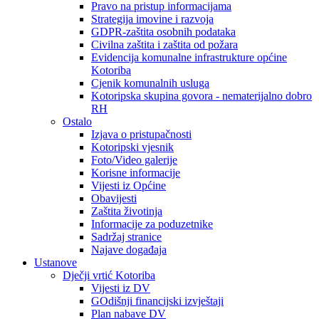
Pravo na pristup informacijama
Strategija imovine i razvoja
GDPR-zaštita osobnih podataka
Civilna zaštita i zaštita od požara
Evidencija komunalne infrastrukture općine
Kotoriba
Cjenik komunalnih usluga
Kotoripska skupina govora - nematerijalno dobro
RH
Ostalo
Izjava o pristupačnosti
Kotoripski vjesnik
Foto/Video galerije
Korisne informacije
Vijesti iz Općine
Obavijesti
Zaštita životinja
Informacije za poduzetnike
Sadržaj stranice
Najave događaja
Ustanove
Dječji vrtić Kotoriba
Vijesti iz DV
GOdišnji financijski izvještaji
Plan nabave DV