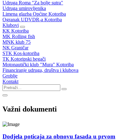
Udruga Roma "Za bolje sutra"
Udruga umirovljenika
Limena glazba Općine Kotoriba
Ogranak UDVDR-a Kotoriba
Klubovi
KK Kotoriba
MK Rolling fish
MNK klub 75
NK Graničar
STK Kos-kotoriba
TK Kotoripski begači
Motonautički klub "Mura" Kotoriba
Financiranje udruga, društva i klubova
Groblje
Kontakt
Važni dokumenti
Dodjela poticaja za obnovu fasada u prvom