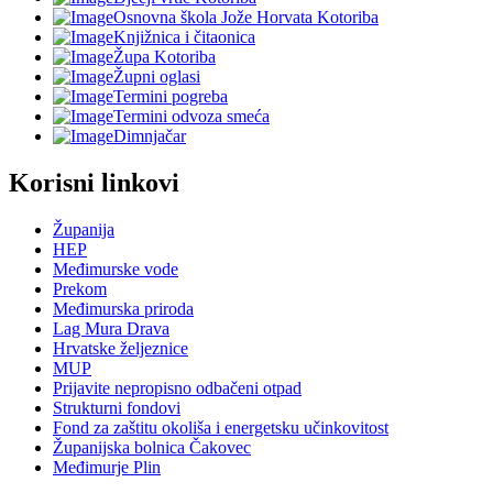
Osnovna škola Jože Horvata Kotoriba
Knjižnica i čitaonica
Župa Kotoriba
Župni oglasi
Termini pogreba
Termini odvoza smeća
Dimnjačar
Korisni linkovi
Županija
HEP
Međimurske vode
Prekom
Međimurska priroda
Lag Mura Drava
Hrvatske željeznice
MUP
Prijavite nepropisno odbačeni otpad
Strukturni fondovi
Fond za zaštitu okoliša i energetsku učinkovitost
Županijska bolnica Čakovec
Međimurje Plin