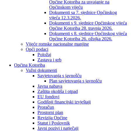
Općine Kotoriba za usvajanje na
Općinskom vijeću
Dokumenti sa 7. sjednice Općinskog
vijeća 12.3.2026.
Dokumenti s 9. sjednice Općinskog vijeća
Općine Kotoriba 28. travnja 2026.
Dokumenti s 8. sjednice Općinskog vijeća
Općine Kotoriba 26. ožujka 2026.
Vijeće romske nacionalne manjine
Opći podaci
Položaj
Zastava i grb
Općina Kotoriba
Važni dokumenti
Savjetovanja s javnošću
Plan savjetovanja s javnošću
Javna nabava
Zaštita okoliša i otpad
EU fondovi
Godišnji financijski izvještaji
Proračun
Prostorni plan
Revizija Općine
Statut i Poslovnik
Javni pozivi i natječaji