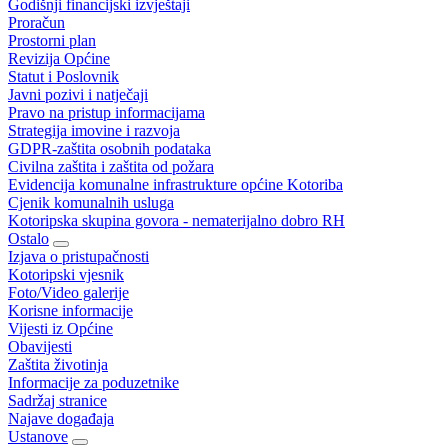
Godišnji financijski izvještaji
Proračun
Prostorni plan
Revizija Općine
Statut i Poslovnik
Javni pozivi i natječaji
Pravo na pristup informacijama
Strategija imovine i razvoja
GDPR-zaštita osobnih podataka
Civilna zaštita i zaštita od požara
Evidencija komunalne infrastrukture općine Kotoriba
Cjenik komunalnih usluga
Kotoripska skupina govora - nematerijalno dobro RH
Ostalo
Izjava o pristupačnosti
Kotoripski vjesnik
Foto/Video galerije
Korisne informacije
Vijesti iz Općine
Obavijesti
Zaštita životinja
Informacije za poduzetnike
Sadržaj stranice
Najave događaja
Ustanove