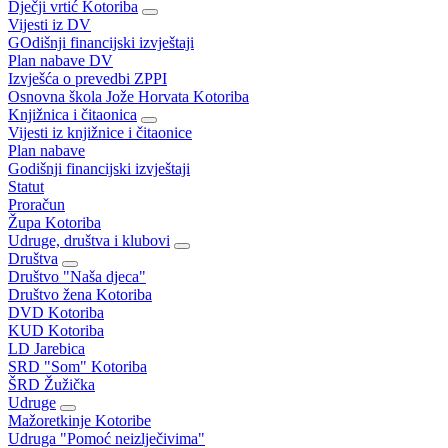
Dječji vrtić Kotoriba
Vijesti iz DV
GOdišnji financijski izvještaji
Plan nabave DV
Izvješća o prevedbi ZPPI
Osnovna škola Jože Horvata Kotoriba
Knjižnica i čitaonica
Vijesti iz knjižnice i čitaonice
Plan nabave
Godišnji financijski izvještaji
Statut
Proračun
Župa Kotoriba
Udruge, društva i klubovi
Društva
Društvo "Naša djeca"
Društvo žena Kotoriba
DVD Kotoriba
KUD Kotoriba
LD Jarebica
SRD "Som" Kotoriba
ŠRD Žužička
Udruge
Mažoretkinje Kotoribe
Udruga "Pomoć neizlječivima"