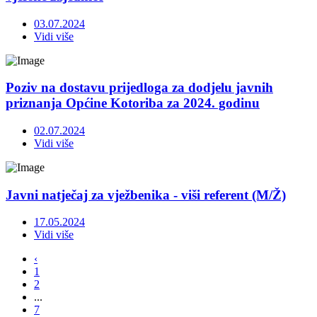
03.07.2024
Vidi više
Poziv na dostavu prijedloga za dodjelu javnih
priznanja Općine Kotoriba za 2024. godinu
02.07.2024
Vidi više
Javni natječaj za vježbenika - viši referent (M/Ž)
17.05.2024
Vidi više
‹
1
2
...
7