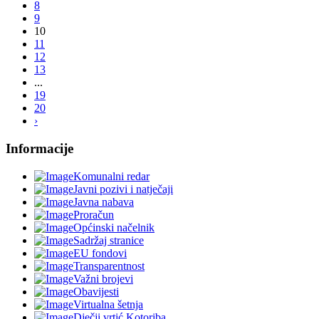
8
9
10
11
12
13
...
19
20
›
Informacije
Komunalni redar
Javni pozivi i natječaji
Javna nabava
Proračun
Općinski načelnik
Sadržaj stranice
EU fondovi
Transparentnost
Važni brojevi
Obavijesti
Virtualna šetnja
Dječji vrtić Kotoriba