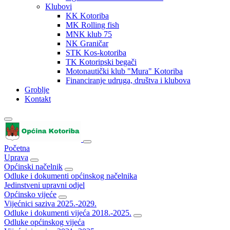
Klubovi
KK Kotoriba
MK Rolling fish
MNK klub 75
NK Graničar
STK Kos-kotoriba
TK Kotoripski begači
Motonautički klub "Mura" Kotoriba
Financiranje udruga, društva i klubova
Groblje
Kontakt
Početna
Uprava
Općinski načelnik
Odluke i dokumenti općinskog načelnika
Jedinstveni upravni odjel
Općinsko vijeće
Vijećnici saziva 2025.-2029.
Odluke i dokumenti vijeća 2018.-2025.
Odluke općinskog vijeća