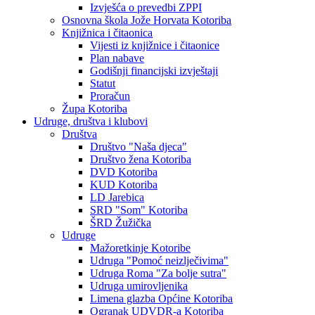
Izvješća o prevedbi ZPPI
Osnovna škola Jože Horvata Kotoriba
Knjižnica i čitaonica
Vijesti iz knjižnice i čitaonice
Plan nabave
Godišnji financijski izvještaji
Statut
Proračun
Župa Kotoriba
Udruge, društva i klubovi
Društva
Društvo "Naša djeca"
Društvo žena Kotoriba
DVD Kotoriba
KUD Kotoriba
LD Jarebica
SRD "Som" Kotoriba
ŠRD Žužička
Udruge
Mažoretkinje Kotoribe
Udruga "Pomoć neizlječivima"
Udruga Roma "Za bolje sutra"
Udruga umirovljenika
Limena glazba Općine Kotoriba
Ogranak UDVDR-a Kotoriba