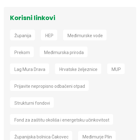
Korisni linkovi
Županija
HEP
Međimurske vode
Prekom
Međimurska priroda
Lag Mura Drava
Hrvatske željeznice
MUP
Prijavite nepropisno odbačeni otpad
Strukturni fondovi
Fond za zaštitu okoliša i energetsku učinkovitost
Županijska bolnica Čakovec
Međimurje Plin