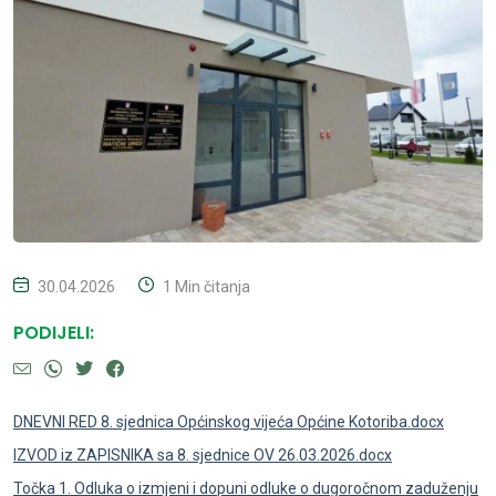
30.04.2026
1 Min čitanja
PODIJELI:
DNEVNI RED 8. sjednica Općinskog vijeća Općine Kotoriba.docx
IZVOD iz ZAPISNIKA sa 8. sjednice OV 26.03.2026.docx
Točka 1. Odluka o izmjeni i dopuni odluke o dugoročnom zaduženju