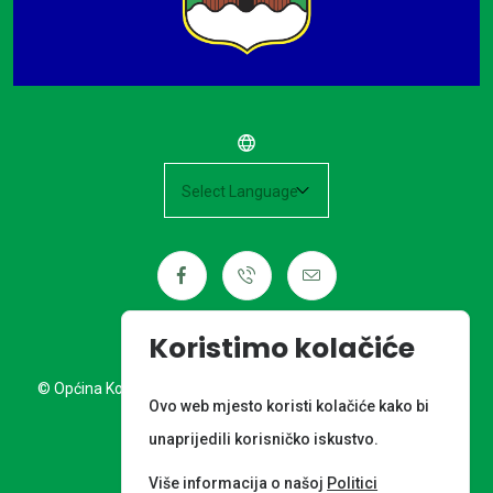
Powered by
Koristimo kolačiće
© Općina Kotoriba. Sva prava pridržana. Izrada web stranice:
Ovo web mjesto koristi kolačiće kako bi
Nordia grupa d.o.o.
unaprijedili korisničko iskustvo.
META PODACI
Više informacija o našoj
Politici