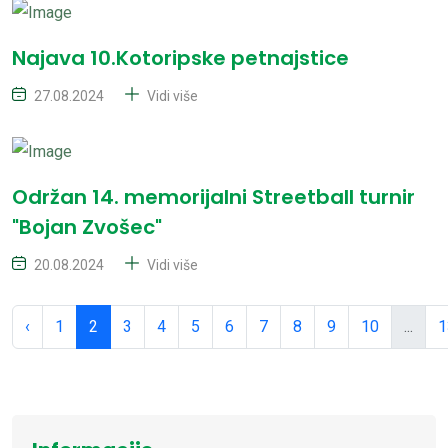
Najava 10.Kotoripske petnajstice
27.08.2024
Vidi više
Održan 14. memorijalni Streetball turnir
"Bojan Zvošec"
20.08.2024
Vidi više
‹
1
2
3
4
5
6
7
8
9
10
...
1