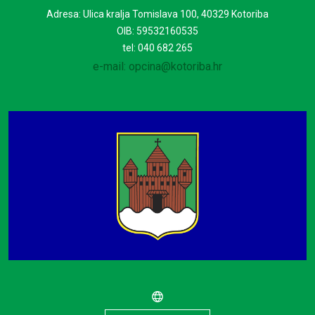
Adresa: Ulica kralja Tomislava 100, 40329 Kotoriba
OIB: 59532160535
tel: 040 682 265
e-mail: opcina@kotoriba.hr