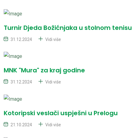
Turnir Djeda Božićnjaka u stolnom tenisu
31.12.2024
Vidi više
MNK "Mura" za kraj godine
31.12.2024
Vidi više
Kotoripski veslači uspješni u Prelogu
21.10.2024
Vidi više