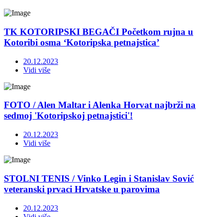
TK KOTORIPSKI BEGAČI Početkom rujna u
Kotoribi osma ‘Kotoripska petnajstica’
20.12.2023
Vidi više
FOTO / Alen Maltar i Alenka Horvat najbrži na
sedmoj 'Kotoripskoj petnajstici'!
20.12.2023
Vidi više
STOLNI TENIS / Vinko Legin i Stanislav Sović
veteranski prvaci Hrvatske u parovima
20.12.2023
Vidi više