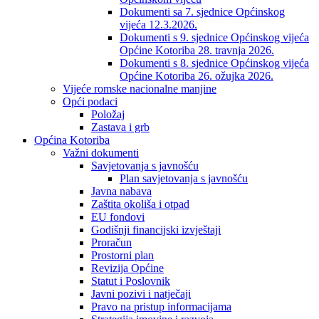
Dokumenti sa 7. sjednice Općinskog
vijeća 12.3.2026.
Dokumenti s 9. sjednice Općinskog vijeća
Općine Kotoriba 28. travnja 2026.
Dokumenti s 8. sjednice Općinskog vijeća
Općine Kotoriba 26. ožujka 2026.
Vijeće romske nacionalne manjine
Opći podaci
Položaj
Zastava i grb
Općina Kotoriba
Važni dokumenti
Savjetovanja s javnošću
Plan savjetovanja s javnošću
Javna nabava
Zaštita okoliša i otpad
EU fondovi
Godišnji financijski izvještaji
Proračun
Prostorni plan
Revizija Općine
Statut i Poslovnik
Javni pozivi i natječaji
Pravo na pristup informacijama