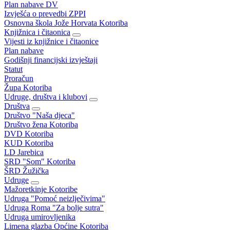
Plan nabave DV
Izvješća o prevedbi ZPPI
Osnovna škola Jože Horvata Kotoriba
Knjižnica i čitaonica
Vijesti iz knjižnice i čitaonice
Plan nabave
Godišnji financijski izvještaji
Statut
Proračun
Župa Kotoriba
Udruge, društva i klubovi
Društva
Društvo "Naša djeca"
Društvo žena Kotoriba
DVD Kotoriba
KUD Kotoriba
LD Jarebica
SRD "Som" Kotoriba
ŠRD Žužička
Udruge
Mažoretkinje Kotoribe
Udruga "Pomoć neizlječivima"
Udruga Roma "Za bolje sutra"
Udruga umirovljenika
Limena glazba Općine Kotoriba