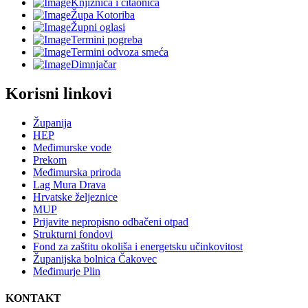
Knjižnica i čitaonica
Župa Kotoriba
Župni oglasi
Termini pogreba
Termini odvoza smeća
Dimnjačar
Korisni linkovi
Županija
HEP
Međimurske vode
Prekom
Međimurska priroda
Lag Mura Drava
Hrvatske željeznice
MUP
Prijavite nepropisno odbačeni otpad
Strukturni fondovi
Fond za zaštitu okoliša i energetsku učinkovitost
Županijska bolnica Čakovec
Međimurje Plin
KONTAKT