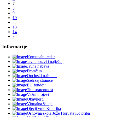
7
8
9
10
...
13
14
›
Informacije
Komunalni redar
Javni pozivi i natječaji
Javna nabava
Proračun
Općinski načelnik
Sadržaj stranice
EU fondovi
Transparentnost
Važni brojevi
Obavijesti
Virtualna šetnja
Dječji vrtić Kotoriba
Osnovna škola Jože Horvata Kotoriba