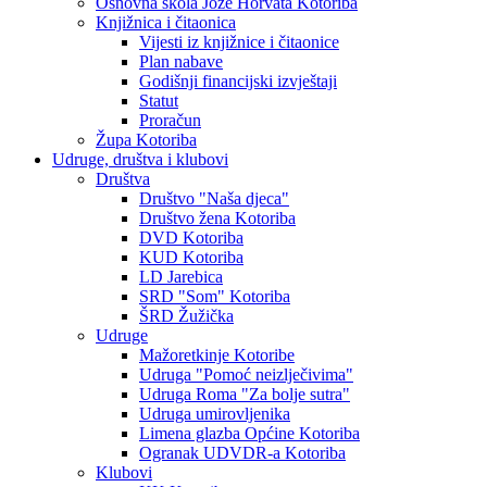
Osnovna škola Jože Horvata Kotoriba
Knjižnica i čitaonica
Vijesti iz knjižnice i čitaonice
Plan nabave
Godišnji financijski izvještaji
Statut
Proračun
Župa Kotoriba
Udruge, društva i klubovi
Društva
Društvo "Naša djeca"
Društvo žena Kotoriba
DVD Kotoriba
KUD Kotoriba
LD Jarebica
SRD "Som" Kotoriba
ŠRD Žužička
Udruge
Mažoretkinje Kotoribe
Udruga "Pomoć neizlječivima"
Udruga Roma "Za bolje sutra"
Udruga umirovljenika
Limena glazba Općine Kotoriba
Ogranak UDVDR-a Kotoriba
Klubovi