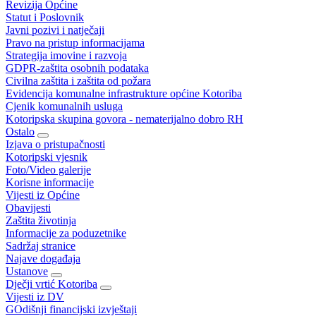
Revizija Općine
Statut i Poslovnik
Javni pozivi i natječaji
Pravo na pristup informacijama
Strategija imovine i razvoja
GDPR-zaštita osobnih podataka
Civilna zaštita i zaštita od požara
Evidencija komunalne infrastrukture općine Kotoriba
Cjenik komunalnih usluga
Kotoripska skupina govora - nematerijalno dobro RH
Ostalo
Izjava o pristupačnosti
Kotoripski vjesnik
Foto/Video galerije
Korisne informacije
Vijesti iz Općine
Obavijesti
Zaštita životinja
Informacije za poduzetnike
Sadržaj stranice
Najave događaja
Ustanove
Dječji vrtić Kotoriba
Vijesti iz DV
GOdišnji financijski izvještaji