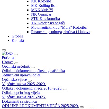
KK Kotoriba
MK Rolling fish
MNK klub 75
NK Graničar
STK Kos-kotoriba
TK Kotoripski begači
Motonautički klub "Mura" Kotoriba
Financiranje udruga, društva i klubova
Groblje
Kontakt
Početna
Uprava
Općinski načelnik
Odluke i dokumenti općinskog načelnika
Jedinstveni upravni odjel
Općinsko vijeće
Vijećnici saziva 2025.-2029.
Odluke i dokumenti vijeća 2018.-2025.
Odluke općinskog vijeća
Vijećnici saziva 2021.-2025.
Dokumenti sa sjednica
ODLUKE I DOKUMENTI VIJEĆA 2025-2029.