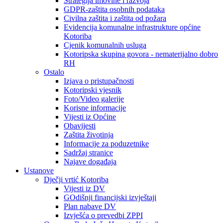
Strategija imovine i razvoja
GDPR-zaštita osobnih podataka
Civilna zaštita i zaštita od požara
Evidencija komunalne infrastrukture općine
Kotoriba
Cjenik komunalnih usluga
Kotoripska skupina govora - nematerijalno dobro
RH
Ostalo
Izjava o pristupačnosti
Kotoripski vjesnik
Foto/Video galerije
Korisne informacije
Vijesti iz Općine
Obavijesti
Zaštita životinja
Informacije za poduzetnike
Sadržaj stranice
Najave događaja
Ustanove
Dječji vrtić Kotoriba
Vijesti iz DV
GOdišnji financijski izvještaji
Plan nabave DV
Izvješća o prevedbi ZPPI