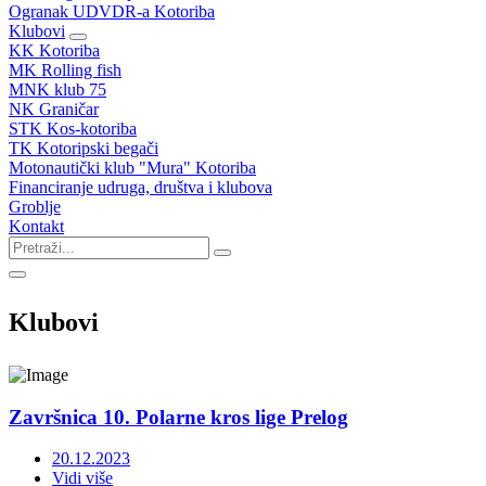
Ogranak UDVDR-a Kotoriba
Klubovi
KK Kotoriba
MK Rolling fish
MNK klub 75
NK Graničar
STK Kos-kotoriba
TK Kotoripski begači
Motonautički klub "Mura" Kotoriba
Financiranje udruga, društva i klubova
Groblje
Kontakt
Klubovi
Završnica 10. Polarne kros lige Prelog
20.12.2023
Vidi više