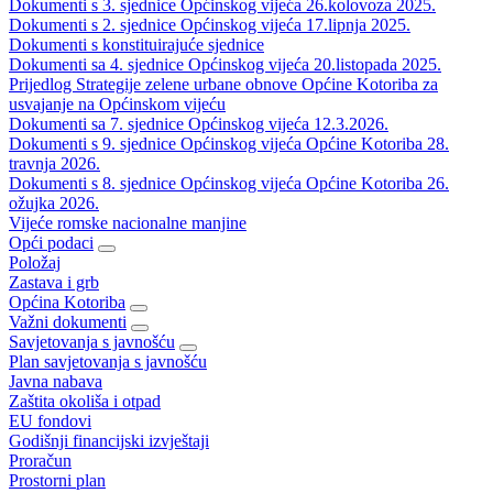
Dokumenti s 3. sjednice Općinskog vijeća 26.kolovoza 2025.
Dokumenti s 2. sjednice Općinskog vijeća 17.lipnja 2025.
Dokumenti s konstituirajuće sjednice
Dokumenti sa 4. sjednice Općinskog vijeća 20.listopada 2025.
Prijedlog Strategije zelene urbane obnove Općine Kotoriba za
usvajanje na Općinskom vijeću
Dokumenti sa 7. sjednice Općinskog vijeća 12.3.2026.
Dokumenti s 9. sjednice Općinskog vijeća Općine Kotoriba 28.
travnja 2026.
Dokumenti s 8. sjednice Općinskog vijeća Općine Kotoriba 26.
ožujka 2026.
Vijeće romske nacionalne manjine
Opći podaci
Položaj
Zastava i grb
Općina Kotoriba
Važni dokumenti
Savjetovanja s javnošću
Plan savjetovanja s javnošću
Javna nabava
Zaštita okoliša i otpad
EU fondovi
Godišnji financijski izvještaji
Proračun
Prostorni plan