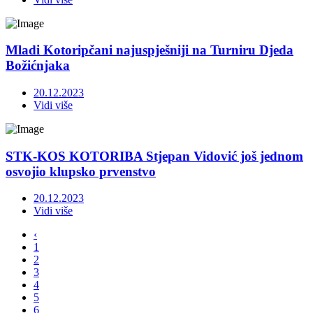
Mladi Kotoripčani najuspješniji na Turniru Djeda
Božićnjaka
20.12.2023
Vidi više
STK-KOS KOTORIBA Stjepan Vidović još jednom
osvojio klupsko prvenstvo
20.12.2023
Vidi više
‹
1
2
3
4
5
6