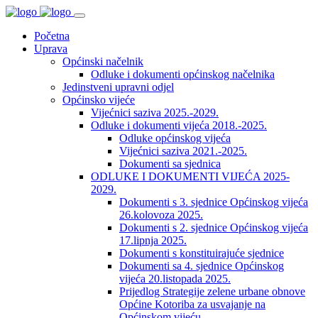
Početna
Uprava
Općinski načelnik
Odluke i dokumenti općinskog načelnika
Jedinstveni upravni odjel
Općinsko vijeće
Vijećnici saziva 2025.-2029.
Odluke i dokumenti vijeća 2018.-2025.
Odluke općinskog vijeća
Vijećnici saziva 2021.-2025.
Dokumenti sa sjednica
ODLUKE I DOKUMENTI VIJEĆA 2025-
2029.
Dokumenti s 3. sjednice Općinskog vijeća
26.kolovoza 2025.
Dokumenti s 2. sjednice Općinskog vijeća
17.lipnja 2025.
Dokumenti s konstituirajuće sjednice
Dokumenti sa 4. sjednice Općinskog
vijeća 20.listopada 2025.
Prijedlog Strategije zelene urbane obnove
Općine Kotoriba za usvajanje na
Općinskom vijeću