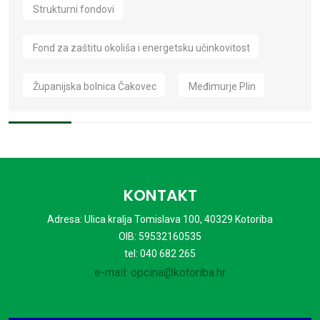
Strukturni fondovi
Fond za zaštitu okoliša i energetsku učinkovitost
Županijska bolnica Čakovec
Međimurje Plin
KONTAKT
Adresa: Ulica kralja Tomislava 100, 40329 Kotoriba
OIB: 59532160535
tel: 040 682 265
e-mail: opcina@kotoriba.hr