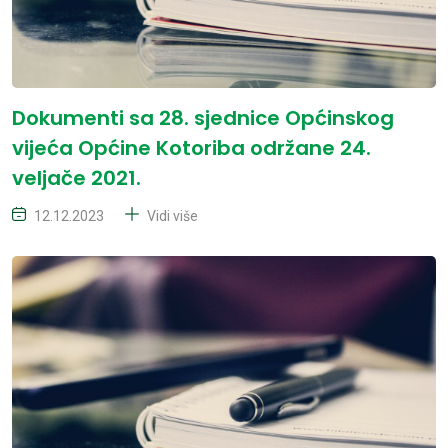
Dokumenti sa 28. sjednice Općinskog
vijeća Općine Kotoriba održane 24.
veljače 2021.
12.12.2023
Vidi više