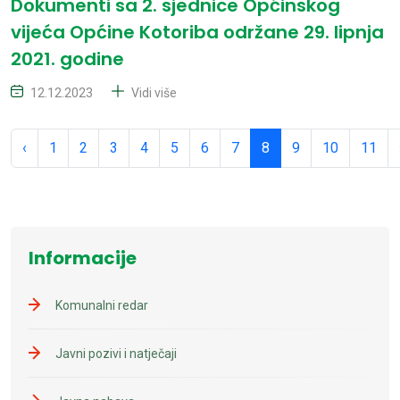
Dokumenti sa 2. sjednice Općinskog
vijeća Općine Kotoriba održane 29. lipnja
2021. godine
12.12.2023
Vidi više
‹
1
2
3
4
5
6
7
8
9
10
11
Informacije
Komunalni redar
Javni pozivi i natječaji