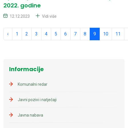
2022. godine
12.12.2023
Vidi više
‹
1
2
3
4
5
6
7
8
9
10
11
Informacije
Komunalni redar
Javni pozivi i natječaji
Javna nabava