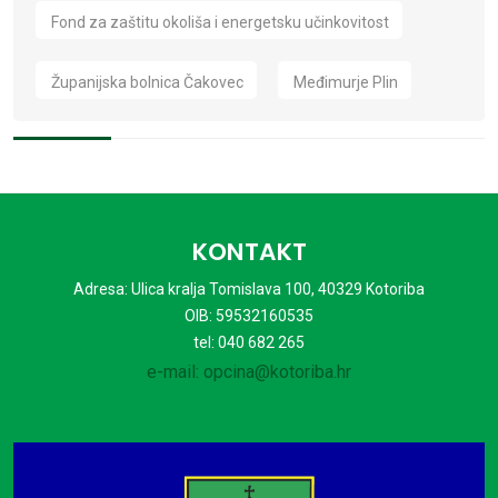
Fond za zaštitu okoliša i energetsku učinkovitost
Županijska bolnica Čakovec
Međimurje Plin
KONTAKT
Adresa: Ulica kralja Tomislava 100, 40329 Kotoriba
OIB: 59532160535
tel: 040 682 265
e-mail: opcina@kotoriba.hr