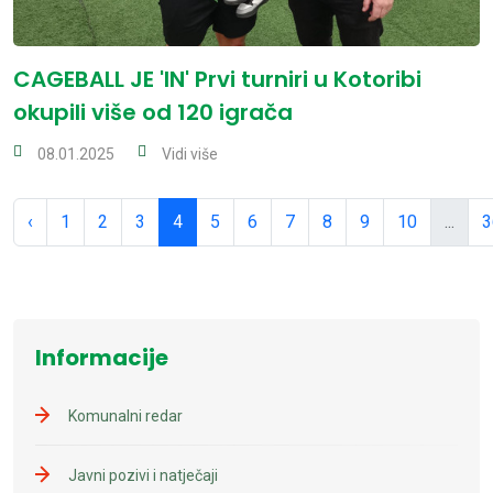
CAGEBALL JE 'IN' Prvi turniri u Kotoribi
okupili više od 120 igrača
08.01.2025
Vidi više
‹
1
2
3
4
5
6
7
8
9
10
...
3
Informacije
Komunalni redar
Javni pozivi i natječaji