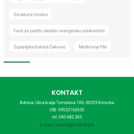
Strukturni fondovi
Fond za zaštitu okoliša i energetsku učinkovitost
Županijska bolnica Čakovec
Međimurje Plin
KONTAKT
Adresa: Ulica kralja Tomislava 100, 40329 Kotoriba
OIB: 59532160535
tel: 040 682 265
e-mail: opcina@kotoriba.hr