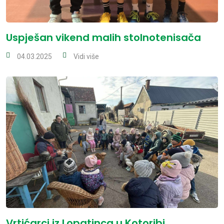
Uspješan vikend malih stolnotenisača
04.03.2025
Vidi više
Vrtićarci iz Lopatinca u Kotoribi