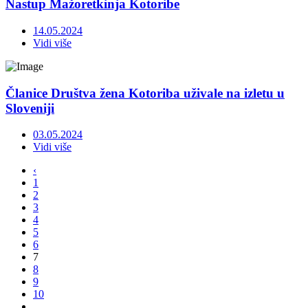
Nastup Mažoretkinja Kotoribe
14.05.2024
Vidi više
Članice Društva žena Kotoriba uživale na izletu u
Sloveniji
03.05.2024
Vidi više
‹
1
2
3
4
5
6
7
8
9
10
...