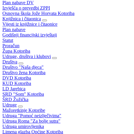
Plan nabave DV
Izvješća o prevedbi ZPPI
Osnovna škola Jože Horvata Kotoriba
Knjižnica i čitaonica
Vijesti iz knjižnice i čitaonice
Plan nabave
Godišnji financijski izvještaji
Statut
Proračun
Župa Kotoriba
Udruge, društva i klubovi
Društva
Društvo "Naša djeca"
Društvo žena Kotoriba
DVD Kotoriba
KUD Kotoriba
LD Jarebica
SRD "Som" Kotoriba
ŠRD Žužička
Udruge
Mažoretkinje Kotoribe
Udruga "Pomoć neizlječivima"
Udruga Roma "Za bolje sutra"
Udruga umirovljenika
Limena glazba Općine Kotoriba