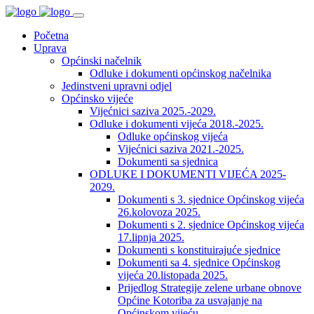
Početna
Uprava
Općinski načelnik
Odluke i dokumenti općinskog načelnika
Jedinstveni upravni odjel
Općinsko vijeće
Vijećnici saziva 2025.-2029.
Odluke i dokumenti vijeća 2018.-2025.
Odluke općinskog vijeća
Vijećnici saziva 2021.-2025.
Dokumenti sa sjednica
ODLUKE I DOKUMENTI VIJEĆA 2025-
2029.
Dokumenti s 3. sjednice Općinskog vijeća
26.kolovoza 2025.
Dokumenti s 2. sjednice Općinskog vijeća
17.lipnja 2025.
Dokumenti s konstituirajuće sjednice
Dokumenti sa 4. sjednice Općinskog
vijeća 20.listopada 2025.
Prijedlog Strategije zelene urbane obnove
Općine Kotoriba za usvajanje na
Općinskom vijeću