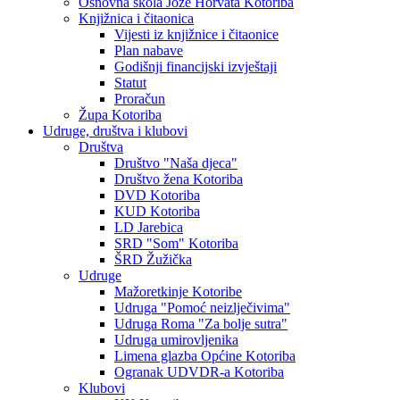
Osnovna škola Jože Horvata Kotoriba
Knjižnica i čitaonica
Vijesti iz knjižnice i čitaonice
Plan nabave
Godišnji financijski izvještaji
Statut
Proračun
Župa Kotoriba
Udruge, društva i klubovi
Društva
Društvo "Naša djeca"
Društvo žena Kotoriba
DVD Kotoriba
KUD Kotoriba
LD Jarebica
SRD "Som" Kotoriba
ŠRD Žužička
Udruge
Mažoretkinje Kotoribe
Udruga "Pomoć neizlječivima"
Udruga Roma "Za bolje sutra"
Udruga umirovljenika
Limena glazba Općine Kotoriba
Ogranak UDVDR-a Kotoriba
Klubovi