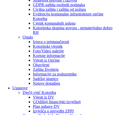
Strategija imovine i razvoja
GDPR-zaštita osobnih podataka
Civilna zaštita i zaštita od požara
Evidencija komunalne infrastrukture općine
Kotoriba
Cjenik komunalnih usluga
Kotoripska skupina govora - nematerijalno dobro
RH
Ostalo
Izjava o pristupačnosti
Kotoripski vjesnik
Foto/Video galerije
Korisne informacije
Vijesti iz Općine
Obavijesti
Zaštita životinja
Informacije za poduzetnike
Sadržaj stranice
Najave događaja
Ustanove
Dječji vrtić Kotoriba
Vijesti iz DV
GOdišnji financijski izvještaji
Plan nabave DV
Izvješća o prevedbi ZPPI