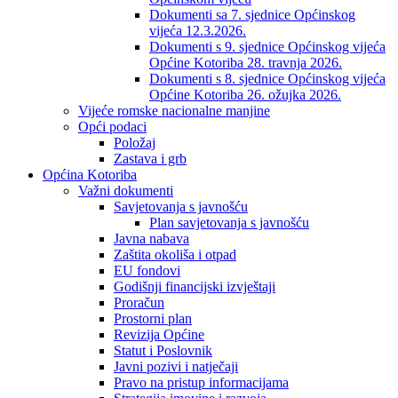
Dokumenti sa 7. sjednice Općinskog
vijeća 12.3.2026.
Dokumenti s 9. sjednice Općinskog vijeća
Općine Kotoriba 28. travnja 2026.
Dokumenti s 8. sjednice Općinskog vijeća
Općine Kotoriba 26. ožujka 2026.
Vijeće romske nacionalne manjine
Opći podaci
Položaj
Zastava i grb
Općina Kotoriba
Važni dokumenti
Savjetovanja s javnošću
Plan savjetovanja s javnošću
Javna nabava
Zaštita okoliša i otpad
EU fondovi
Godišnji financijski izvještaji
Proračun
Prostorni plan
Revizija Općine
Statut i Poslovnik
Javni pozivi i natječaji
Pravo na pristup informacijama