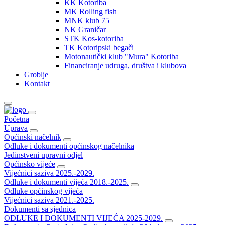
KK Kotoriba
MK Rolling fish
MNK klub 75
NK Graničar
STK Kos-kotoriba
TK Kotoripski begači
Motonautički klub "Mura" Kotoriba
Financiranje udruga, društva i klubova
Groblje
Kontakt
Početna
Uprava
Općinski načelnik
Odluke i dokumenti općinskog načelnika
Jedinstveni upravni odjel
Općinsko vijeće
Vijećnici saziva 2025.-2029.
Odluke i dokumenti vijeća 2018.-2025.
Odluke općinskog vijeća
Vijećnici saziva 2021.-2025.
Dokumenti sa sjednica
ODLUKE I DOKUMENTI VIJEĆA 2025-2029.