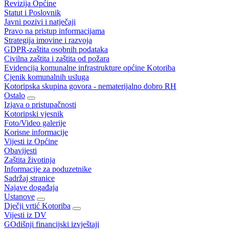
Revizija Općine
Statut i Poslovnik
Javni pozivi i natječaji
Pravo na pristup informacijama
Strategija imovine i razvoja
GDPR-zaštita osobnih podataka
Civilna zaštita i zaštita od požara
Evidencija komunalne infrastrukture općine Kotoriba
Cjenik komunalnih usluga
Kotoripska skupina govora - nematerijalno dobro RH
Ostalo
Izjava o pristupačnosti
Kotoripski vjesnik
Foto/Video galerije
Korisne informacije
Vijesti iz Općine
Obavijesti
Zaštita životinja
Informacije za poduzetnike
Sadržaj stranice
Najave događaja
Ustanove
Dječji vrtić Kotoriba
Vijesti iz DV
GOdišnji financijski izvještaji