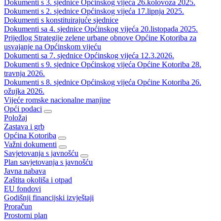
Dokumenti s 3. sjednice Općinskog vijeća 26.kolovoza 2025.
Dokumenti s 2. sjednice Općinskog vijeća 17.lipnja 2025.
Dokumenti s konstituirajuće sjednice
Dokumenti sa 4. sjednice Općinskog vijeća 20.listopada 2025.
Prijedlog Strategije zelene urbane obnove Općine Kotoriba za
usvajanje na Općinskom vijeću
Dokumenti sa 7. sjednice Općinskog vijeća 12.3.2026.
Dokumenti s 9. sjednice Općinskog vijeća Općine Kotoriba 28.
travnja 2026.
Dokumenti s 8. sjednice Općinskog vijeća Općine Kotoriba 26.
ožujka 2026.
Vijeće romske nacionalne manjine
Opći podaci
Položaj
Zastava i grb
Općina Kotoriba
Važni dokumenti
Savjetovanja s javnošću
Plan savjetovanja s javnošću
Javna nabava
Zaštita okoliša i otpad
EU fondovi
Godišnji financijski izvještaji
Proračun
Prostorni plan