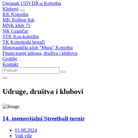
Ogranak UDVDR-a Kotoriba
Klubovi
KK Kotoriba
MK Rolling fish
MNK klub 75
NK Graničar
STK Kos-kotoriba
TK Kotoripski begači
Motonautički klub "Mura" Kotoriba
Financiranje udruga, društva i klubova
Groblje
Kontakt
Udruge, društva i klubovi
14. memorijalni Streetball turnir
01.08.2024
Vidi više