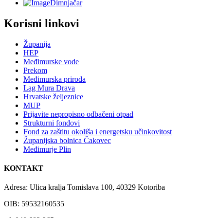
Dimnjačar
Korisni linkovi
Županija
HEP
Međimurske vode
Prekom
Međimurska priroda
Lag Mura Drava
Hrvatske željeznice
MUP
Prijavite nepropisno odbačeni otpad
Strukturni fondovi
Fond za zaštitu okoliša i energetsku učinkovitost
Županijska bolnica Čakovec
Međimurje Plin
KONTAKT
Adresa: Ulica kralja Tomislava 100, 40329 Kotoriba
OIB: 59532160535