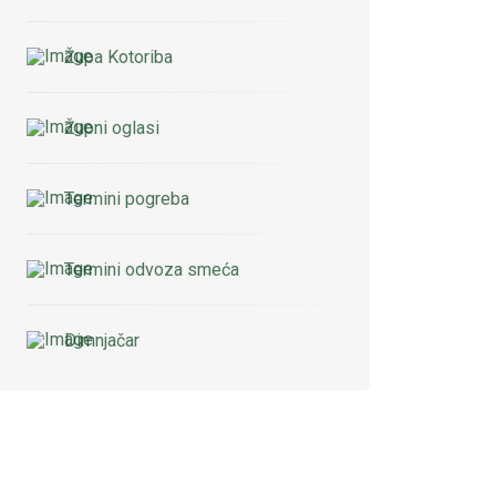
Župa Kotoriba
Župni oglasi
Termini pogreba
Termini odvoza smeća
Dimnjačar