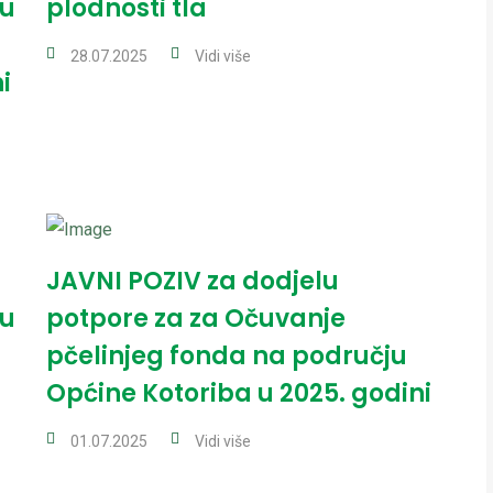
vu
plodnosti tla
28.07.2025
Vidi više
i
JAVNI POZIV za dodjelu
vu
potpore za za Očuvanje
pčelinjeg fonda na području
Općine Kotoriba u 2025. godini
01.07.2025
Vidi više