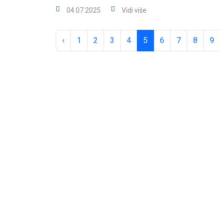
04.07.2025
Vidi više
‹
1
2
3
4
5
6
7
8
9