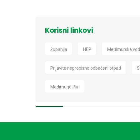
Korisni linkovi
Županija
HEP
Međimurske vo
Prijavite nepropisno odbačeni otpad
S
Međimurje Plin