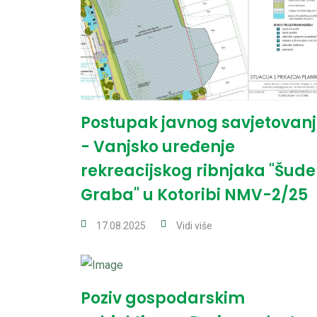
Postupak javnog savjetovan
- Vanjsko uređenje
rekreacijskog ribnjaka "Šude
Graba" u Kotoribi NMV-2/25
17.08.2025
Vidi više
Poziv gospodarskim