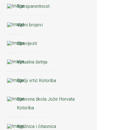
Transparentnost
Važni brojevi
Obavijesti
Virtualna šetnja
Dječji vrtić Kotoriba
Osnovna škola Jože Horvata
Kotoriba
Knjižnica i čitaonica