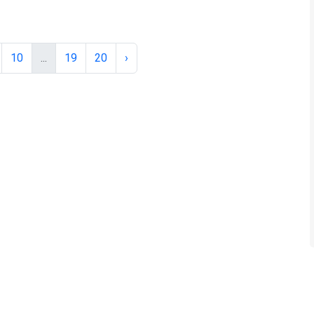
10
...
19
20
›