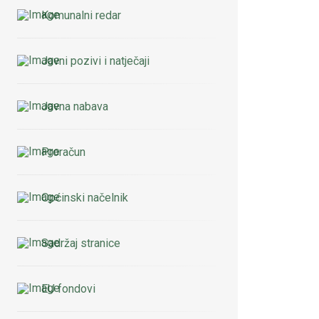
Komunalni redar
Javni pozivi i natječaji
Javna nabava
Proračun
Općinski načelnik
Sadržaj stranice
EU fondovi