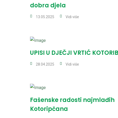
dobra djela
13.05.2025
Vidi više
UPISI U DJEČJI VRTIĆ KOTORI
28.04.2025
Vidi više
Fašenske radosti najmlađih
Kotoripčana