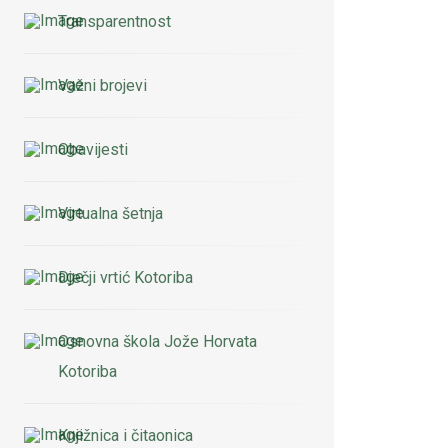
Transparentnost
Važni brojevi
Obavijesti
Virtualna šetnja
Dječji vrtić Kotoriba
Osnovna škola Jože Horvata
Kotoriba
Knjižnica i čitaonica