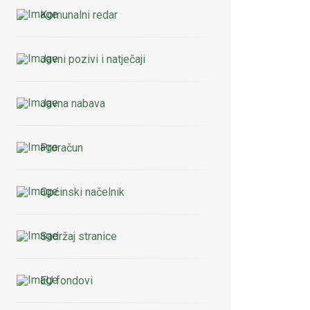
Komunalni redar
Javni pozivi i natječaji
Javna nabava
Proračun
Općinski načelnik
Sadržaj stranice
EU fondovi