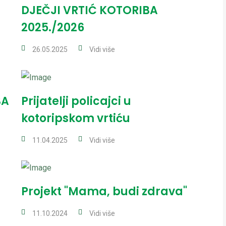
DJEČJI VRTIĆ KOTORIBA
2025./2026
26.05.2025
Vidi više
BA
Prijatelji policajci u
kotoripskom vrtiću
11.04.2025
Vidi više
Projekt "Mama, budi zdrava"
11.10.2024
Vidi više