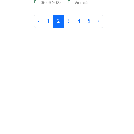
06.03.2025
Vidi više
‹
1
2
3
4
5
›