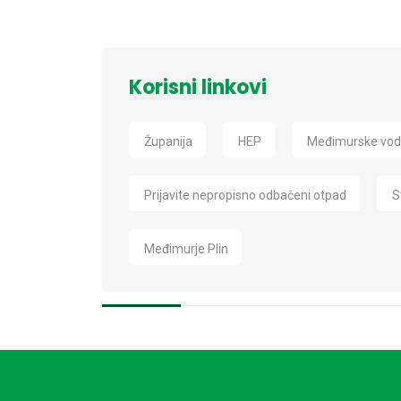
Korisni linkovi
Županija
HEP
Međimurske vo
Prijavite nepropisno odbačeni otpad
S
Međimurje Plin