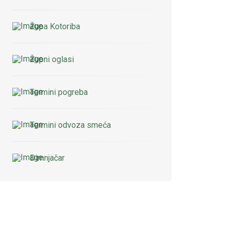
Župa Kotoriba
Župni oglasi
Termini pogreba
Termini odvoza smeća
Dimnjačar