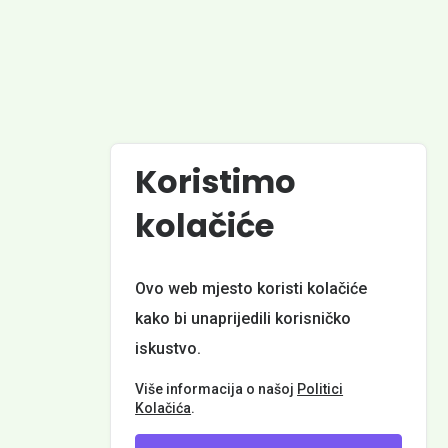
Powered by
Koristimo
kolačiće
Ovo web mjesto koristi kolačiće
 d.o.o.
kako bi unaprijedili korisničko
iskustvo.
Više informacija o našoj
Politici
Kolačića
.