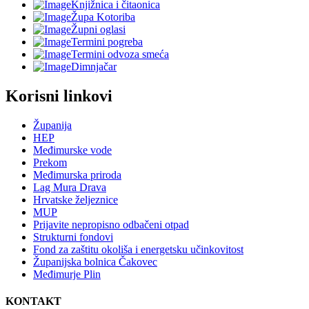
Knjižnica i čitaonica
Župa Kotoriba
Župni oglasi
Termini pogreba
Termini odvoza smeća
Dimnjačar
Korisni linkovi
Županija
HEP
Međimurske vode
Prekom
Međimurska priroda
Lag Mura Drava
Hrvatske željeznice
MUP
Prijavite nepropisno odbačeni otpad
Strukturni fondovi
Fond za zaštitu okoliša i energetsku učinkovitost
Županijska bolnica Čakovec
Međimurje Plin
KONTAKT