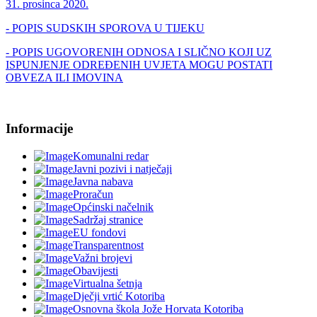
31. prosinca 2020.
- POPIS SUDSKIH SPOROVA U TIJEKU
- POPIS UGOVORENIH ODNOSA I SLIČNO KOJI UZ
ISPUNJENJE ODREĐENIH UVJETA MOGU POSTATI
OBVEZA ILI IMOVINA
Informacije
Komunalni redar
Javni pozivi i natječaji
Javna nabava
Proračun
Općinski načelnik
Sadržaj stranice
EU fondovi
Transparentnost
Važni brojevi
Obavijesti
Virtualna šetnja
Dječji vrtić Kotoriba
Osnovna škola Jože Horvata Kotoriba