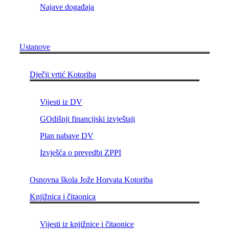
Najave događaja
Ustanove
Dječji vrtić Kotoriba
Vijesti iz DV
GOdišnji financijski izvještaji
Plan nabave DV
Izvješća o prevedbi ZPPI
Osnovna škola Jože Horvata Kotoriba
Knjižnica i čitaonica
Vijesti iz knjižnice i čitaonice