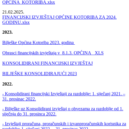
OPĆINA KOTORIBA.xlsx
21.02.2025.
FINANCIJSKI IZVJEŠTAJ OPĆINE KOTORIBA ZA 2024.
GODINU.xlsx
2023.
Bilješke Općina Kotoriba 2023. godina
Obrasci financijskih izvještaja v_8.1.3. OPĆINA_ XLS
KONSOLIDIRANI FINANCIJSKI IZVJEŠTAJ
BILJEŠKE KONSOLIDIRAJUĆI 2023
2022.
- Konsolidirani financijski Izvještaji za razdoblje: 1. siječanj 2021. –
31. prosinac 2022.
- Bilješke uz Konsolidirani izvještaj o obvezama za razdoblje od 1.
siječnja do 31. prosinca 2022.
- Izvještaji proračuna, proračunskih i izvanproračunskih korisnika za
razdoblje: 1. siječanj 2022. – 31. prosinac 2022.