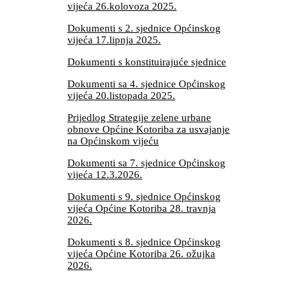
vijeća 26.kolovoza 2025.
Dokumenti s 2. sjednice Općinskog
vijeća 17.lipnja 2025.
Dokumenti s konstituirajuće sjednice
Dokumenti sa 4. sjednice Općinskog
vijeća 20.listopada 2025.
Prijedlog Strategije zelene urbane
obnove Općine Kotoriba za usvajanje
na Općinskom vijeću
Dokumenti sa 7. sjednice Općinskog
vijeća 12.3.2026.
Dokumenti s 9. sjednice Općinskog
vijeća Općine Kotoriba 28. travnja
2026.
Dokumenti s 8. sjednice Općinskog
vijeća Općine Kotoriba 26. ožujka
2026.