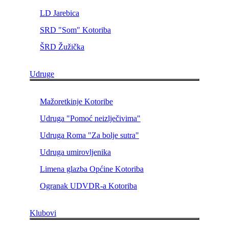
LD Jarebica
SRD "Som" Kotoriba
ŠRD Žužička
Udruge
Mažoretkinje Kotoribe
Udruga "Pomoć neizlječivima"
Udruga Roma "Za bolje sutra"
Udruga umirovljenika
Limena glazba Općine Kotoriba
Ogranak UDVDR-a Kotoriba
Klubovi