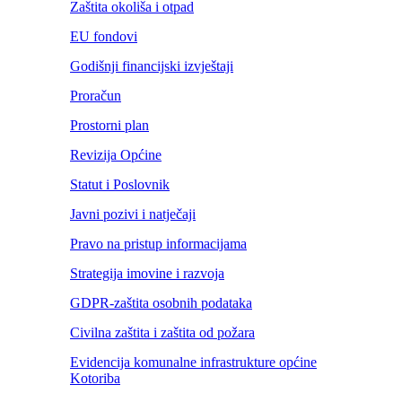
Zaštita okoliša i otpad
EU fondovi
Godišnji financijski izvještaji
Proračun
Prostorni plan
Revizija Općine
Statut i Poslovnik
Javni pozivi i natječaji
Pravo na pristup informacijama
Strategija imovine i razvoja
GDPR-zaštita osobnih podataka
Civilna zaštita i zaštita od požara
Evidencija komunalne infrastrukture općine
Kotoriba