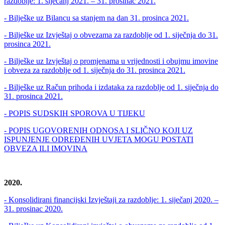
razdoblje: 1. siječanj 2021. – 31. prosinac 2021.
- Bilješke uz Bilancu sa stanjem na dan 31. prosinca 2021.
- Bilješke uz Izvještaj o obvezama za razdoblje od 1. siječnja do 31.
prosinca 2021.
- Bilješke uz Izvještaj o promjenama u vrijednosti i obujmu imovine
i obveza za razdoblje od 1. siječnja do 31. prosinca 2021.
- Bilješke uz Račun prihoda i izdataka za razdoblje od 1. siječnja do
31. prosinca 2021.
- POPIS SUDSKIH SPOROVA U TIJEKU
- POPIS UGOVORENIH ODNOSA I SLIČNO KOJI UZ
ISPUNJENJE ODREĐENIH UVJETA MOGU POSTATI
OBVEZA ILI IMOVINA
2020.
- Konsolidirani financijski Izvještaji za razdoblje: 1. siječanj 2020. –
31. prosinac 2020.