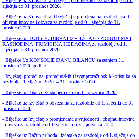
- Bilješke uz Konsolidirani izvještaj o obvezama za razdoblje od 1.
siječnja do 31. prosinca 2020.
- Bilješke uz Konsolidirani izvještaj o promjenama u vrijednosti i
obujmu imovine i obveza za razdoblje od 01. siječnja do 31.
prosinca 2020.
- Bilješke uz KONSOLIDIRANI IZVJEŠTAJ O PRIHODIMA I
RASHODIMA, PRIMICIMA I IZDACIMA za razdoblje od 1.
siječnja do 31. prosinca 2020.
- Bilješke Uz KONSOLIDIRANU BILANCU sa stanjem 31.
prosinca 2020. godine
- Izvještaji proračuna, proračunskih i izvanproračunskih korisnika za
razdoblje: 1. siječanj 2020. – 31. prosinac 2020.
- Bilješke uz Bilancu sa stanjem na dan 31. prosinca 2020.
- Bilješke uz Izvještaj o obvezama za razdoblje od 1. siječnja do 31.
prosinca 2020.
- Bilješke uz Izvještaj o promjenama u vrijednosti i obujmu imovine
i obveza za razdoblje od 1. siječnja do 31. prosinca 2020.
- Bilješke uz Račun prihoda i izdataka za razdoblje od 1. siječnja do