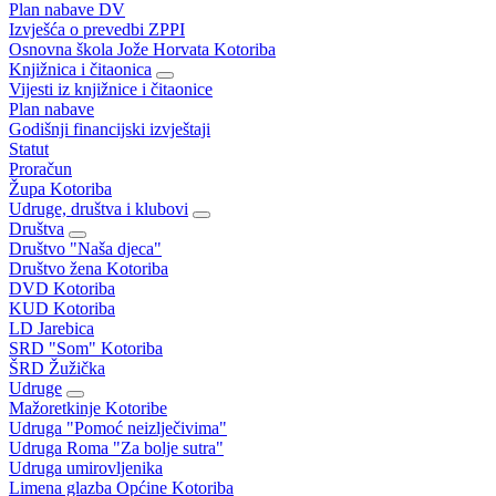
Plan nabave DV
Izvješća o prevedbi ZPPI
Osnovna škola Jože Horvata Kotoriba
Knjižnica i čitaonica
Vijesti iz knjižnice i čitaonice
Plan nabave
Godišnji financijski izvještaji
Statut
Proračun
Župa Kotoriba
Udruge, društva i klubovi
Društva
Društvo "Naša djeca"
Društvo žena Kotoriba
DVD Kotoriba
KUD Kotoriba
LD Jarebica
SRD "Som" Kotoriba
ŠRD Žužička
Udruge
Mažoretkinje Kotoribe
Udruga "Pomoć neizlječivima"
Udruga Roma "Za bolje sutra"
Udruga umirovljenika
Limena glazba Općine Kotoriba