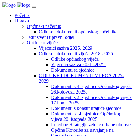
Početna
Uprava
Općinski načelnik
Odluke i dokumenti općinskog načelnika
Jedinstveni upravni odjel
Općinsko vijeće
Vijećnici saziva 2025.-2029.
Odluke i dokumenti vijeća 2018.-2025.
Odluke općinskog vijeća
Vijećnici saziva 2021.-2025.
Dokumenti sa sjednica
ODLUKE I DOKUMENTI VIJEĆA 2025-
2029.
Dokumenti s 3. sjednice Općinskog vijeća
26.kolovoza 2025.
Dokumenti s 2. sjednice Općinskog vijeća
17.lipnja 2025.
Dokumenti s konstituirajuće sjednice
Dokumenti sa 4. sjednice Općinskog
vijeća 20.listopada 2025.
Prijedlog Strategije zelene urbane obnove
Općine Kotoriba za usvajanje na
Općinskom vijeću