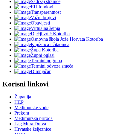
Sadržaj stranice
EU fondovi
Transparentnost
Važni brojevi
Obavijesti
Virtualna šetnja
Dječji vrtić Kotoriba
Osnovna škola Jože Horvata Kotoriba
Knjižnica i čitaonica
Župa Kotoriba
Župni oglasi
Termini pogreba
Termini odvoza smeća
Dimnjačar
Korisni linkovi
Županija
HEP
Međimurske vode
Prekom
Međimurska priroda
Lag Mura Drava
Hrvatske željeznice