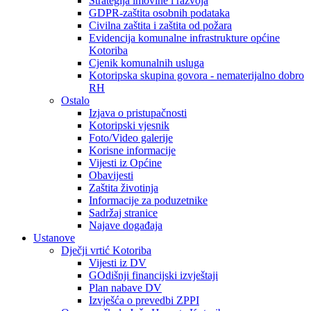
Strategija imovine i razvoja
GDPR-zaštita osobnih podataka
Civilna zaštita i zaštita od požara
Evidencija komunalne infrastrukture općine
Kotoriba
Cjenik komunalnih usluga
Kotoripska skupina govora - nematerijalno dobro
RH
Ostalo
Izjava o pristupačnosti
Kotoripski vjesnik
Foto/Video galerije
Korisne informacije
Vijesti iz Općine
Obavijesti
Zaštita životinja
Informacije za poduzetnike
Sadržaj stranice
Najave događaja
Ustanove
Dječji vrtić Kotoriba
Vijesti iz DV
GOdišnji financijski izvještaji
Plan nabave DV
Izvješća o prevedbi ZPPI