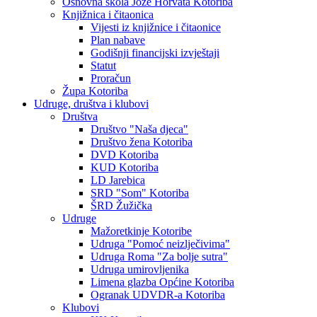
Osnovna škola Jože Horvata Kotoriba
Knjižnica i čitaonica
Vijesti iz knjižnice i čitaonice
Plan nabave
Godišnji financijski izvještaji
Statut
Proračun
Župa Kotoriba
Udruge, društva i klubovi
Društva
Društvo "Naša djeca"
Društvo žena Kotoriba
DVD Kotoriba
KUD Kotoriba
LD Jarebica
SRD "Som" Kotoriba
ŠRD Žužička
Udruge
Mažoretkinje Kotoribe
Udruga "Pomoć neizlječivima"
Udruga Roma "Za bolje sutra"
Udruga umirovljenika
Limena glazba Općine Kotoriba
Ogranak UDVDR-a Kotoriba
Klubovi