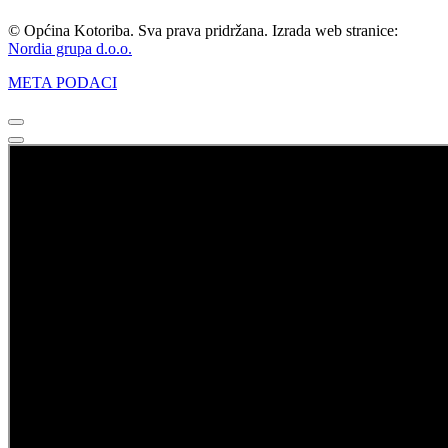
© Općina Kotoriba. Sva prava pridržana. Izrada web stranice:
Nordia grupa d.o.o.
META PODACI