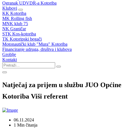
Ogranak UDVDR-a Kotoriba
Klubovi
KK Kotoriba
MK Rolling fish
MNK klub 75
NK Graničar
STK Kos-kotoriba
TK Kotoripski begači
Motonautički klub "Mura" Kotoriba
Financiranje udruga, društva i klubova
Groblje
Kontakt
Natječaj za prijem u službu JUO Općine
Kotoriba Viši referent
06.11.2024
1 Min čitanja