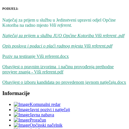
PODIJELI:
Natječaj
za prijem u službu u Jedinstveni upravni odjel Općine
Kotoriba na radno mjesto
Viši referent.
Natječaj za prijem u službu JUO Općine Kotoriba Viši referent .pdf
Opis poslova i podaci o plaći radnog mjesta Viši referent.pdf
Poziv na testiranje Viši referent.docx
Obavijest o pravnim izvorima i načinu provođenja prethodne
provjere znanja - Viši referent.pdf
Obavijest o izboru kandidata po provedenom javnom natječaju.docx
Informacije
Komunalni redar
Javni pozivi i natječaji
Javna nabava
Proračun
Općinski načelnik