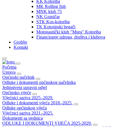
KK Kotoriba
MK Rolling fish
MNK klub 75
NK Graničar
STK Kos-kotoriba
TK Kotoripski begači
Motonautički klub "Mura" Kotoriba
Financiranje udruga, društva i klubova
Groblje
Kontakt
Početna
Uprava
Općinski načelnik
Odluke i dokumenti općinskog načelnika
Jedinstveni upravni odjel
Općinsko vijeće
Vijećnici saziva 2025.-2029.
Odluke i dokumenti vijeća 2018.-2025.
Odluke općinskog vijeća
Vijećnici saziva 2021.-2025.
Dokumenti sa sjednica
ODLUKE I DOKUMENTI VIJEĆA 2025-2029.