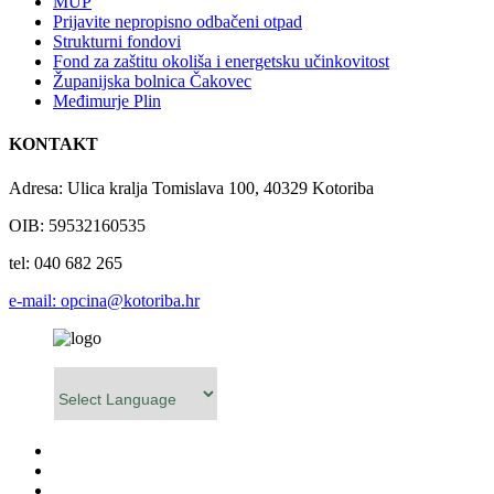
MUP
Prijavite nepropisno odbačeni otpad
Strukturni fondovi
Fond za zaštitu okoliša i energetsku učinkovitost
Županijska bolnica Čakovec
Međimurje Plin
KONTAKT
Adresa: Ulica kralja Tomislava 100, 40329 Kotoriba
OIB: 59532160535
tel: 040 682 265
e-mail: opcina@kotoriba.hr
Powered by