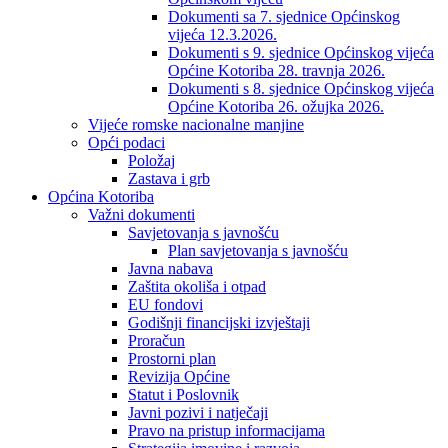
Dokumenti sa 7. sjednice Općinskog
vijeća 12.3.2026.
Dokumenti s 9. sjednice Općinskog vijeća
Općine Kotoriba 28. travnja 2026.
Dokumenti s 8. sjednice Općinskog vijeća
Općine Kotoriba 26. ožujka 2026.
Vijeće romske nacionalne manjine
Opći podaci
Položaj
Zastava i grb
Općina Kotoriba
Važni dokumenti
Savjetovanja s javnošću
Plan savjetovanja s javnošću
Javna nabava
Zaštita okoliša i otpad
EU fondovi
Godišnji financijski izvještaji
Proračun
Prostorni plan
Revizija Općine
Statut i Poslovnik
Javni pozivi i natječaji
Pravo na pristup informacijama