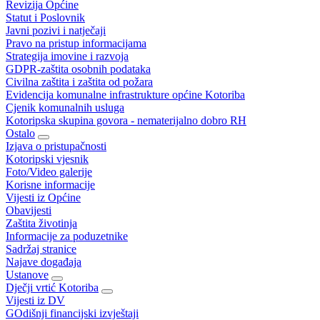
Revizija Općine
Statut i Poslovnik
Javni pozivi i natječaji
Pravo na pristup informacijama
Strategija imovine i razvoja
GDPR-zaštita osobnih podataka
Civilna zaštita i zaštita od požara
Evidencija komunalne infrastrukture općine Kotoriba
Cjenik komunalnih usluga
Kotoripska skupina govora - nematerijalno dobro RH
Ostalo
Izjava o pristupačnosti
Kotoripski vjesnik
Foto/Video galerije
Korisne informacije
Vijesti iz Općine
Obavijesti
Zaštita životinja
Informacije za poduzetnike
Sadržaj stranice
Najave događaja
Ustanove
Dječji vrtić Kotoriba
Vijesti iz DV
GOdišnji financijski izvještaji