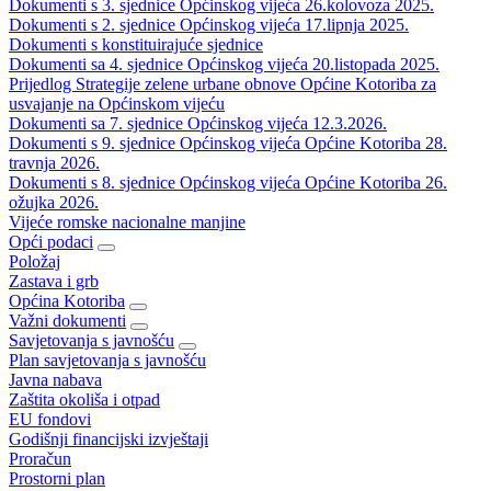
Dokumenti s 3. sjednice Općinskog vijeća 26.kolovoza 2025.
Dokumenti s 2. sjednice Općinskog vijeća 17.lipnja 2025.
Dokumenti s konstituirajuće sjednice
Dokumenti sa 4. sjednice Općinskog vijeća 20.listopada 2025.
Prijedlog Strategije zelene urbane obnove Općine Kotoriba za
usvajanje na Općinskom vijeću
Dokumenti sa 7. sjednice Općinskog vijeća 12.3.2026.
Dokumenti s 9. sjednice Općinskog vijeća Općine Kotoriba 28.
travnja 2026.
Dokumenti s 8. sjednice Općinskog vijeća Općine Kotoriba 26.
ožujka 2026.
Vijeće romske nacionalne manjine
Opći podaci
Položaj
Zastava i grb
Općina Kotoriba
Važni dokumenti
Savjetovanja s javnošću
Plan savjetovanja s javnošću
Javna nabava
Zaštita okoliša i otpad
EU fondovi
Godišnji financijski izvještaji
Proračun
Prostorni plan