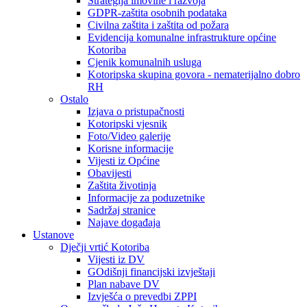
Strategija imovine i razvoja
GDPR-zaštita osobnih podataka
Civilna zaštita i zaštita od požara
Evidencija komunalne infrastrukture općine
Kotoriba
Cjenik komunalnih usluga
Kotoripska skupina govora - nematerijalno dobro
RH
Ostalo
Izjava o pristupačnosti
Kotoripski vjesnik
Foto/Video galerije
Korisne informacije
Vijesti iz Općine
Obavijesti
Zaštita životinja
Informacije za poduzetnike
Sadržaj stranice
Najave događaja
Ustanove
Dječji vrtić Kotoriba
Vijesti iz DV
GOdišnji financijski izvještaji
Plan nabave DV
Izvješća o prevedbi ZPPI