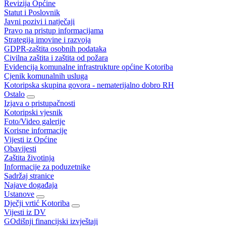
Revizija Općine
Statut i Poslovnik
Javni pozivi i natječaji
Pravo na pristup informacijama
Strategija imovine i razvoja
GDPR-zaštita osobnih podataka
Civilna zaštita i zaštita od požara
Evidencija komunalne infrastrukture općine Kotoriba
Cjenik komunalnih usluga
Kotoripska skupina govora - nematerijalno dobro RH
Ostalo
Izjava o pristupačnosti
Kotoripski vjesnik
Foto/Video galerije
Korisne informacije
Vijesti iz Općine
Obavijesti
Zaštita životinja
Informacije za poduzetnike
Sadržaj stranice
Najave događaja
Ustanove
Dječji vrtić Kotoriba
Vijesti iz DV
GOdišnji financijski izvještaji