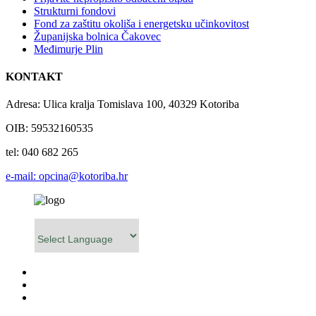
Strukturni fondovi
Fond za zaštitu okoliša i energetsku učinkovitost
Županijska bolnica Čakovec
Međimurje Plin
KONTAKT
Adresa: Ulica kralja Tomislava 100, 40329 Kotoriba
OIB: 59532160535
tel: 040 682 265
e-mail: opcina@kotoriba.hr
Powered by