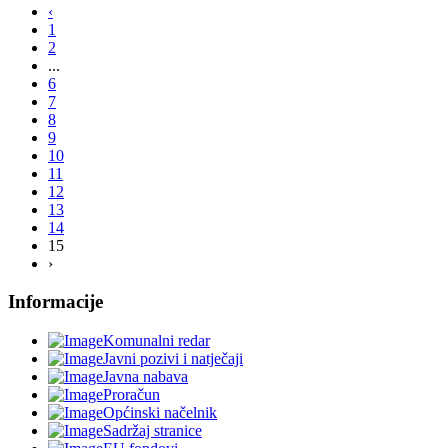
‹
1
2
...
6
7
8
9
10
11
12
13
14
15
›
Informacije
Komunalni redar
Javni pozivi i natječaji
Javna nabava
Proračun
Općinski načelnik
Sadržaj stranice