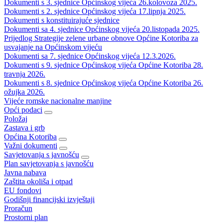
Dokumenti s 3. sjednice Općinskog vijeća 26.kolovoza 2025.
Dokumenti s 2. sjednice Općinskog vijeća 17.lipnja 2025.
Dokumenti s konstituirajuće sjednice
Dokumenti sa 4. sjednice Općinskog vijeća 20.listopada 2025.
Prijedlog Strategije zelene urbane obnove Općine Kotoriba za
usvajanje na Općinskom vijeću
Dokumenti sa 7. sjednice Općinskog vijeća 12.3.2026.
Dokumenti s 9. sjednice Općinskog vijeća Općine Kotoriba 28.
travnja 2026.
Dokumenti s 8. sjednice Općinskog vijeća Općine Kotoriba 26.
ožujka 2026.
Vijeće romske nacionalne manjine
Opći podaci
Položaj
Zastava i grb
Općina Kotoriba
Važni dokumenti
Savjetovanja s javnošću
Plan savjetovanja s javnošću
Javna nabava
Zaštita okoliša i otpad
EU fondovi
Godišnji financijski izvještaji
Proračun
Prostorni plan