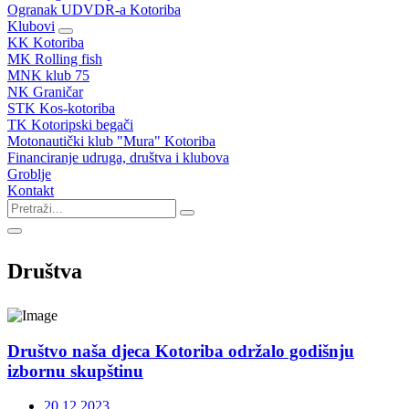
Ogranak UDVDR-a Kotoriba
Klubovi
KK Kotoriba
MK Rolling fish
MNK klub 75
NK Graničar
STK Kos-kotoriba
TK Kotoripski begači
Motonautički klub "Mura" Kotoriba
Financiranje udruga, društva i klubova
Groblje
Kontakt
Društva
Društvo naša djeca Kotoriba održalo godišnju
izbornu skupštinu
20.12.2023