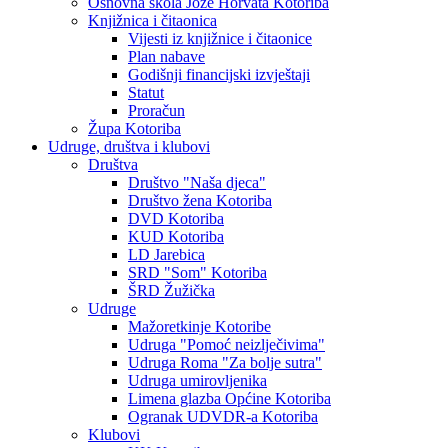
Osnovna škola Jože Horvata Kotoriba
Knjižnica i čitaonica
Vijesti iz knjižnice i čitaonice
Plan nabave
Godišnji financijski izvještaji
Statut
Proračun
Župa Kotoriba
Udruge, društva i klubovi
Društva
Društvo "Naša djeca"
Društvo žena Kotoriba
DVD Kotoriba
KUD Kotoriba
LD Jarebica
SRD "Som" Kotoriba
ŠRD Žužička
Udruge
Mažoretkinje Kotoribe
Udruga "Pomoć neizlječivima"
Udruga Roma "Za bolje sutra"
Udruga umirovljenika
Limena glazba Općine Kotoriba
Ogranak UDVDR-a Kotoriba
Klubovi