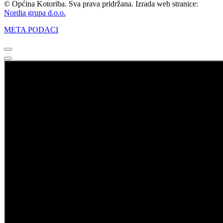
© Općina Kotoriba. Sva prava pridržana. Izrada web stranice:
Nordia grupa d.o.o.
META PODACI