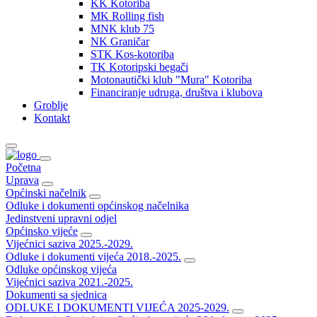
KK Kotoriba
MK Rolling fish
MNK klub 75
NK Graničar
STK Kos-kotoriba
TK Kotoripski begači
Motonautički klub "Mura" Kotoriba
Financiranje udruga, društva i klubova
Groblje
Kontakt
Početna
Uprava
Općinski načelnik
Odluke i dokumenti općinskog načelnika
Jedinstveni upravni odjel
Općinsko vijeće
Vijećnici saziva 2025.-2029.
Odluke i dokumenti vijeća 2018.-2025.
Odluke općinskog vijeća
Vijećnici saziva 2021.-2025.
Dokumenti sa sjednica
ODLUKE I DOKUMENTI VIJEĆA 2025-2029.