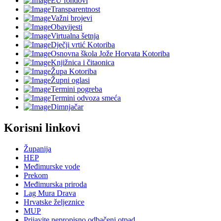
EU fondovi
Transparentnost
Važni brojevi
Obavijesti
Virtualna šetnja
Dječji vrtić Kotoriba
Osnovna škola Jože Horvata Kotoriba
Knjižnica i čitaonica
Župa Kotoriba
Župni oglasi
Termini pogreba
Termini odvoza smeća
Dimnjačar
Korisni linkovi
Županija
HEP
Međimurske vode
Prekom
Međimurska priroda
Lag Mura Drava
Hrvatske željeznice
MUP
Prijavite nepropisno odbačeni otpad