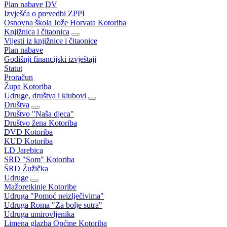
Plan nabave DV
Izvješća o prevedbi ZPPI
Osnovna škola Jože Horvata Kotoriba
Knjižnica i čitaonica
Vijesti iz knjižnice i čitaonice
Plan nabave
Godišnji financijski izvještaji
Statut
Proračun
Župa Kotoriba
Udruge, društva i klubovi
Društva
Društvo "Naša djeca"
Društvo žena Kotoriba
DVD Kotoriba
KUD Kotoriba
LD Jarebica
SRD "Som" Kotoriba
ŠRD Žužička
Udruge
Mažoretkinje Kotoribe
Udruga "Pomoć neizlječivima"
Udruga Roma "Za bolje sutra"
Udruga umirovljenika
Limena glazba Općine Kotoriba