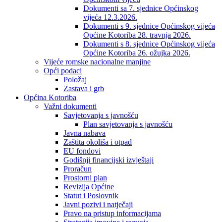
Dokumenti sa 7. sjednice Općinskog
vijeća 12.3.2026.
Dokumenti s 9. sjednice Općinskog vijeća
Općine Kotoriba 28. travnja 2026.
Dokumenti s 8. sjednice Općinskog vijeća
Općine Kotoriba 26. ožujka 2026.
Vijeće romske nacionalne manjine
Opći podaci
Položaj
Zastava i grb
Općina Kotoriba
Važni dokumenti
Savjetovanja s javnošću
Plan savjetovanja s javnošću
Javna nabava
Zaštita okoliša i otpad
EU fondovi
Godišnji financijski izvještaji
Proračun
Prostorni plan
Revizija Općine
Statut i Poslovnik
Javni pozivi i natječaji
Pravo na pristup informacijama