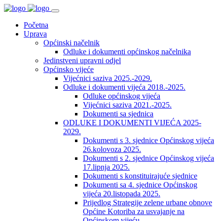
Početna
Uprava
Općinski načelnik
Odluke i dokumenti općinskog načelnika
Jedinstveni upravni odjel
Općinsko vijeće
Vijećnici saziva 2025.-2029.
Odluke i dokumenti vijeća 2018.-2025.
Odluke općinskog vijeća
Vijećnici saziva 2021.-2025.
Dokumenti sa sjednica
ODLUKE I DOKUMENTI VIJEĆA 2025-
2029.
Dokumenti s 3. sjednice Općinskog vijeća
26.kolovoza 2025.
Dokumenti s 2. sjednice Općinskog vijeća
17.lipnja 2025.
Dokumenti s konstituirajuće sjednice
Dokumenti sa 4. sjednice Općinskog
vijeća 20.listopada 2025.
Prijedlog Strategije zelene urbane obnove
Općine Kotoriba za usvajanje na
Općinskom vijeću