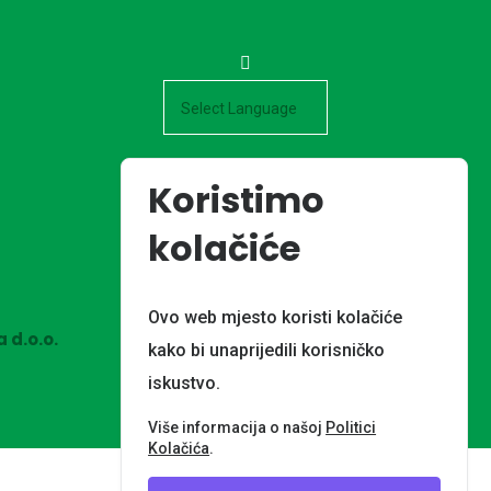
Powered by
Koristimo
kolačiće
Ovo web mjesto koristi kolačiće
 d.o.o.
kako bi unaprijedili korisničko
iskustvo.
Više informacija o našoj
Politici
Kolačića
.