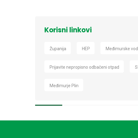
Korisni linkovi
Županija
HEP
Međimurske vo
Prijavite nepropisno odbačeni otpad
S
Međimurje Plin