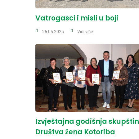
Vatrogasci i misli u boji
26.05.2025
Vidi više
Izvještajna godišnja skupšti
Društva žena Kotoriba