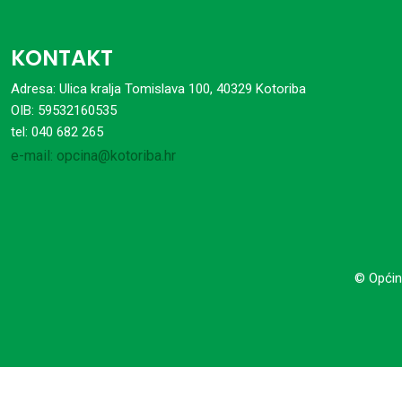
KONTAKT
Adresa: Ulica kralja Tomislava 100, 40329 Kotoriba
OIB: 59532160535
tel: 040 682 265
e-mail: opcina@kotoriba.hr
© Općin