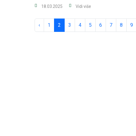
18.03.2025
Vidi više
‹
1
2
3
4
5
6
7
8
9